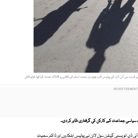
ئی ڈی انویسٹی گیشن سول لائن نے پولیس اہلکاروں اور ڈاکٹر سمیت