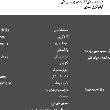
بند ہوں گی؟ ٹریفک پولیس کی
ایڈوائزری جاری
صفحۂ اول
 Urdu
تازہ ترین
rdu
غزہ لہو لہو
ws in
پاکستان
کی سب سے زیادہ
انٹر نیشنل
 Urdu
 تمام مواد کے
کھیل
انٹرٹینمنٹ
لائف اسٹائل
bune
ٹاپ ٹرینڈ
inment
دلچسپ و عجیب
Contact Us
صحت
سونے کے نرخ
پیٹرولیم مصنوعات کی قیمتیں