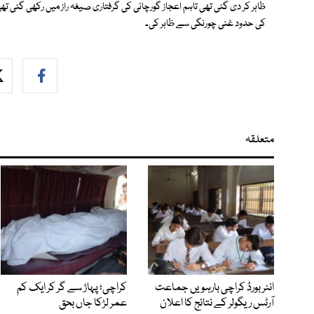
ظاہر کر دی گئی تھی تاہم اعجاز گورچانی کی گرفتاری صیغہ راز میں رکھی گئی 
کی حدود غنی چورنگی سے ظاہر کی۔
متعلقہ
انٹر بورڈ کراچی بارہویں جماعت
کراچی؛ پہاڑ سے گر کر ایک کم
آرٹس ریگولر کے نتائج کا اعلان
عمر لڑکا جاں بحق