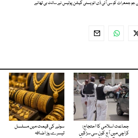
تھی جو جمعرات کو سی آئی ڈی انویسٹی گیشن پولیس نے سائٹ بی تھانے
جماعت اسلامی کا احتجاج:
سونے کی قیمت میں مسلسل
کراچی میں آج کون سی سڑکیں
تیسرے روز اضافہ