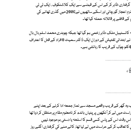
ے گرفتاری ظاہر کر کے اس کے قبضے سے ایک کلاشنکوف ، ایک ٹی ٹی
پستول اور2دستی بم برآمد کرنے کا دعویٰ کیا ہے ، پولیس نے دعویٰ کیا ہے کہ ملزم اعجاز گورچانی اور اسکے ساتھیوں نے2006 میں گذری تھانے کی
قافلے پر قاتلانہ حملہ کیا تھا۔
 کانسٹیبل ملک طاہر زخمی ہو گیا تھا جبکہ چوہدری محمد اسلم بال بال
بچ گئے تھے ، سی آئی ڈی پولیس نے دعویٰ کیا ہے کہ گرفتار ملزم اعجاز گورچانی نے ابتدائی تفتیش کے دوران ایک ڈاکٹر سمیت 8افراد کے قتل کا اعتراف
 گرفتار ملزم اعجاز گورچانی کو رینجرز نے6ستمبر کو جب وہ گھر کے قریب واقعے مسجد سے نماز جمعہ ادا کرنے کے بعد اپنے
میں لے کر آنکھوں پر پٹیاں باندھ کر نامعلوم مقام پر منتقل کر دیا تھا
 اس وقت اس کے پاس کسی قسم کا اسلحہ یا دستی بم موجود نہیں
کا تعاقب کر کے حراست میں لے لیا تھا، کالے منے کی گرفتاری اگلے روز