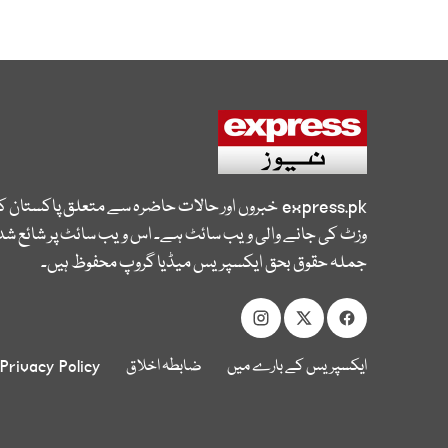
express.pk
خبروں اور حالات حاضرہ سے متعلق پاکستان 
وزٹ کی جانے والی ویب سائٹ ہے۔ اس ویب سائٹ پر شائع شدہ
جملہ حقوق بحق ایکسپریس میڈیا گروپ محفوظ ہیں۔
ایکسپریس کے بارے میں
ضابطہ اخلاق
Privacy Policy