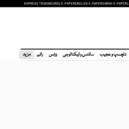
EXPRESS TRIBUNE
URDU E-PAPER
ENGLISH E-PAPER
SINDHI E-PAPER
L
دلچسپ و عجیب
سائنس و ٹیکنالوجی
بزنس
رائے
مزید