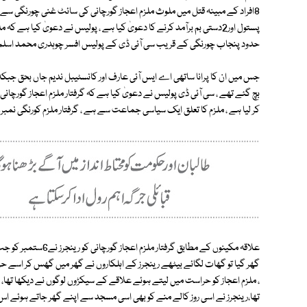
8افراد کے مبینہ قتل میں ملوث ملزم اعجاز گورچانی کی سائٹ غنی چورنگی س
حدود پنجاب چورنگی کے قریب سی آئی ڈی کے پولیس افسر چوہدری محمد اسلم کے 
جس میں ان کا پرانا ساتھی اے ایس آئی عارف اور کانسٹیبل ندیم جاں بحق جبکہ
کر لیا ہے ، ملزم کا تعلق ایک سیاسی جماعت سے ہے ، گرفتار ملزم کورنگی نمبر4کلو چوک کے قریب کا رہائشی ہے۔
علاقہ مکینوں کے مطابق
گھر گیا تو گھات لگائے بیٹھے رینجرز کے اہلکاروں نے گھر میں گھس کر اسے حراست 
، ملزم اعجاز کو حراست میں لیتے ہوئے علاقے کے سیکڑوں لوگوں نے دیکھا تھا،
تھا،رینجرز نے اسی روز کالے منے کو بھی اسی مسجد سے اپنے گھر جاتے ہوئے اس 