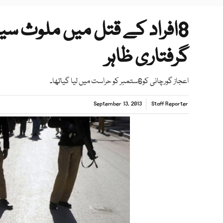
8افراد کے قتل میں ملوث 
گرفتاری ظاہر
اعجاز گورچانی کو6ستمبر کو حراست میں لیا گیاتھا۔
September 13, 2013
Staff Reporter