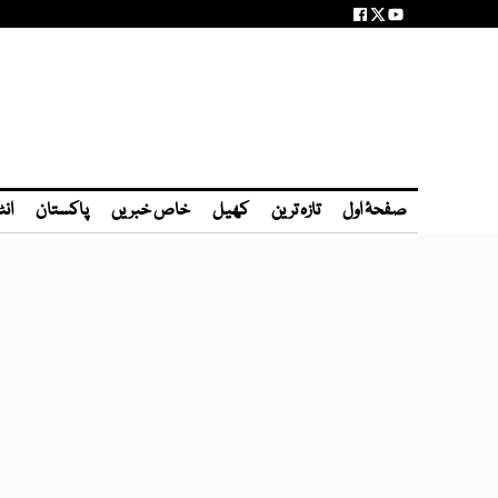
صفحۂ اول
تازہ ترین
کھیل
خاص خبریں
پاکستان
انٹ