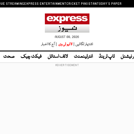
IVE STREAMING
EXPRESS ENTERTAINMENT
CRICKET PAKISTAN
TODAY'S PAPER
AUGUST 08, 2026
اشتہار لگائیں |
لائیو ٹی وی
| آج کا اخبار
ر نیشنل
ٹاپ ٹرینڈ
انٹرٹینمنٹ
لائف اسٹائل
فیکٹ چیک
صحت