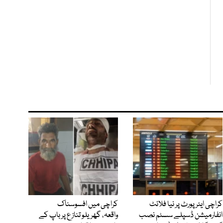
کراچی ایئرپورٹ پر نیا فلائٹ
کراچی میں افسوسناک
انفارمیشن ڈسپلے سسٹم نصب
واقعہ، گھریلو تنازع پر باپ کے