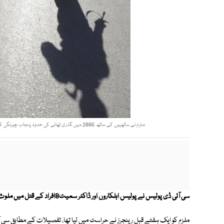
ملزم نے ساتھیوں کے ساتھ 2006 میں گذری تھانے کی حدود پنجاب چورنگی کے قریب سی آئی ڈی کے پولیس افسر چوہدری محمد اسلم کے قافلے پر قاتلانہ حملہ کیا تھا۔ فوٹو: فائل
سی آئی ڈی پولیس نے پولیس اہلکاروں اور ڈاکٹر سمیت8افراد کے قتل میں ملوث سیاسی جماعت کے کارکن کی گرفتاری ظاہر کر دی۔
ملزم کو ایک ہفتے قبل رینجرز نے حراست میں لیا تھا، تفصیلات کے مطابق سی آ