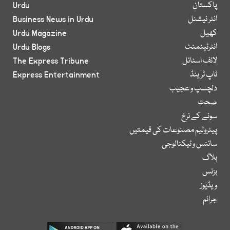
پاکستان
Urdu
انٹر نیشنل
Business News in Urdu
کھیل
Urdu Magazine
انٹرٹینمنٹ
Urdu Blogs
لائف اسٹائل
The Express Tribune
ٹاپ ٹرینڈ
Express Entertainment
دلچسپ و عجیب
صحت
سونے کے نرخ
پیٹرولیم مصنوعات کی قیمتیں
سائنس و ٹیکنالوجی
بلاگ
بزنس
ویڈیوز
جرائم