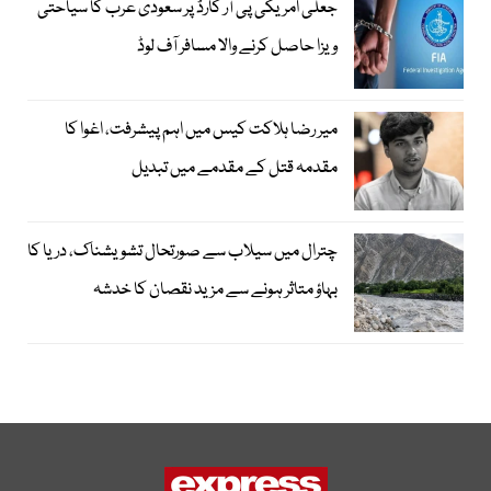
جعلی امریکی پی آر کارڈ پر سعودی عرب کا سیاحتی
ویزا حاصل کرنے والا مسافر آف لوڈ
میر رضا ہلاکت کیس میں اہم پیشرفت، اغوا کا
مقدمہ قتل کے مقدمے میں تبدیل
چترال میں سیلاب سے صورتحال تشویشناک، دریا کا
بہاؤ متاثر ہونے سے مزید نقصان کا خدشہ