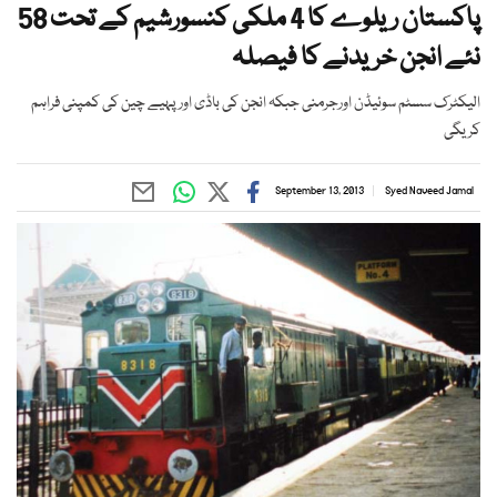
پاکستان ریلوے کا 4 ملکی کنسورشیم کے تحت 58
نئے انجن خریدنے کا فیصلہ
الیکٹرک سسٹم سوئیڈن اورجرمنی جبکہ انجن کی باڈی اورپہیے چین کی کمپنی فراہم
کریگی
September 13, 2013
Syed Naveed Jamal