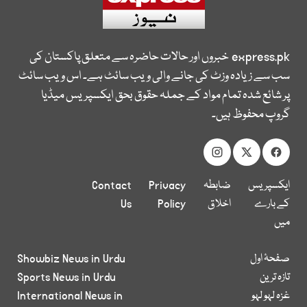
express.pk
خبروں اور حالات حاضرہ سے متعلق پاکستان کی
سب سے زیادہ وزٹ کی جانے والی ویب سائٹ ہے۔ اس ویب سائٹ
پر شائع شدہ تمام مواد کے جملہ حقوق بحق ایکسپریس میڈیا
گروپ محفوظ ہیں۔
ایکسپریس
ضابطہ
Privacy
Contact
کے بارے
اخلاق
Policy
Us
میں
صفحۂ اول
Showbiz News in Urdu
تازہ ترین
Sports News in Urdu
غزہ لہو لہو
International News in