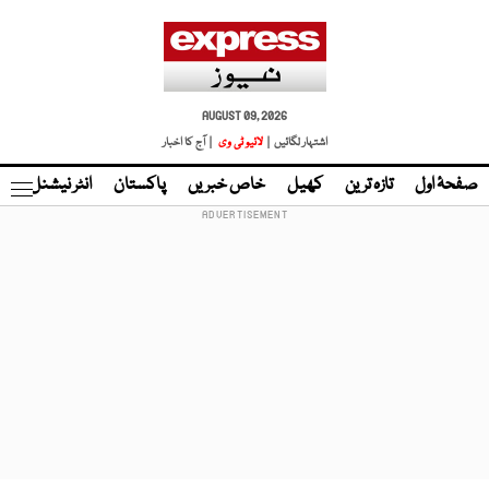
AUGUST 09, 2026
اشتہار لگائیں |
لائیو ٹی وی
| آج کا اخبار
صفحۂ اول
تازہ ترین
کھیل
خاص خبریں
پاکستان
انٹر نیشنل
ٹا