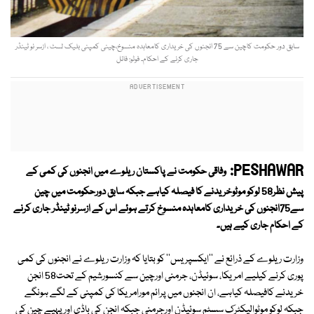
سابق دور حکومت کاچین سے 75 انجنوں کی خریداری کامعاہدہ منسوخ،چینی کمپنی بلیک لسٹ ، ازسر نو ٹینڈر
جاری کرنے کے احکام۔ فوٹو: فائل
PESHAWAR:
وفاقی حکومت نے پاکستان ریلوے میں انجنوں کی کمی کے
پیش نظر58 لوکو موٹوخریدنے کا فیصلہ کیاہے جبکہ سابق دورحکومت میں چین
سے75انجنوں کی خریداری کامعاہدہ منسوخ کرتے ہوئے اس کے ازسرنو ٹینڈر جاری کرنے
کے احکام جاری کیے ہیں۔
وزارت ریلوے کے ذرائع نے ''ایکسپریس'' کو بتایا کہ وزارت ریلوے نے انجنوں کی کمی
پوری کرنے کیلیے امریکا، سوئیڈن، جرمنی اورچین سے کنسورشیم کے تحت58 انجن
خریدنے کافیصلہ کیاہے، ان انجنوں میں پرائم مورامریکا کی کمپنی کے لگے ہونگے
جبکہ لوکو موٹوالیکٹرک سسٹم سوئیڈن اورجرمنی جبکہ انجن کی باڈی اور پہیے چین کی