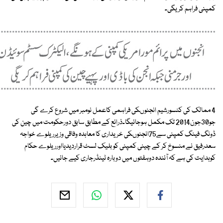
کمپنی فراہم کریگی۔
4 ممالک کی کنسورشیم انجنوںکی فراہمی کاعمل نومبر میں شروع کرے گی
جو30جون2014 تک مکمل ہوجائیگا۔ذرائع کے مطابق سابق دورحکومت میں چین کی
ڈونگ فینگ کمپنی سے75انجنوںکی خریداری کا معاہدہ وفاقی وزیرریلوے خواجہ
سعدرفیق نے منسوخ کر کے چینی کمپنی کو بلیک لسٹ قراردیدیااورریلوے حکام
کوہدایت کی ہے کہ آئندہ دوہفتوں میں دوبارہ ٹینڈرجاری کیے جائیں۔