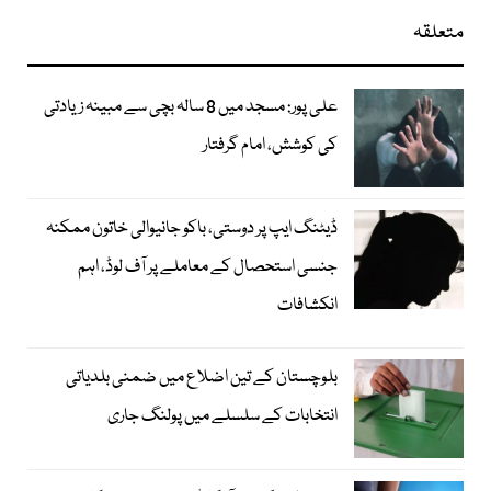
متعلقہ
علی پور: مسجد میں 8 سالہ بچی سے مبینہ زیادتی
کی کوشش، امام گرفتار
ڈیٹنگ ایپ پر دوستی، باکو جانیوالی خاتون ممکنہ
جنسی استحصال کے معاملے پر آف لوڈ، اہم
انکشافات
بلوچستان کے تین اضلاع میں ضمنی بلدیاتی
انتخابات کے سلسلے میں پولنگ جاری