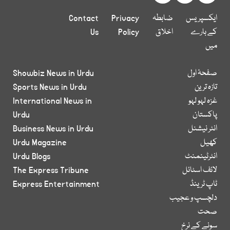
ایکسپریس
ضابطہ
Privacy
Contact
کے بارے
اخلاق
Policy
Us
میں
صفحۂ اول
Showbiz News in Urdu
تازہ ترین
Sports News in Urdu
غزہ لہو لہو
International News in
پاکستان
Urdu
انٹر نیشنل
Business News in Urdu
کھیل
Urdu Magazine
انٹرٹینمنٹ
Urdu Blogs
لائف اسٹائل
The Express Tribune
ٹاپ ٹرینڈ
Express Entertainment
دلچسپ و عجیب
صحت
سونے کے نرخ