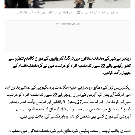
رینجرز نے ملزمان کے قبضے سے 27 پستول، 9 رائفلیں اور کارتوس بھی برآمد کئے۔ فوٹو: فائل
رینجرز نے
شہر کے مختلف علاقوں میں ٹارگٹڈ کارروائیوں کے دوران کالعدم تنظیم سے
تعلق رکھنے والے 22 سے زائد مشتبہ افراد کو حراست میں لے کر مختلف اقسام کے
ہتھیار برآمد کرلئے۔
ایکسپریس نیوز کے مطابق رینجرز نے خفیہ اطلاعات پر منگھوپیر کے علاقے پختون آباد
میں ٹارگٹڈ آپریشن کیا، آپرشن کے دوران رینجرز نے 22 سے زائد مشتبہ افراد کو حراست
میں لے کر ملزمان کے قبضے سے 27 پستول، 9 رائفلیں اور کارتوس برآمد کئے، رینجرز
ذرائع کے مطابق حراست میں لیے جانے والے افراد کا تعلق کالعدم تنظیم سے ہے،
آپریشن کے دوران کسی بھی شخص کو اندر اور باہر نکلنے کی اجازت نہیں تھی۔
دوسری جانب ترجمان سندھ پولیس کے مطابق شہر کے مختلف علاقوں میں منشیات