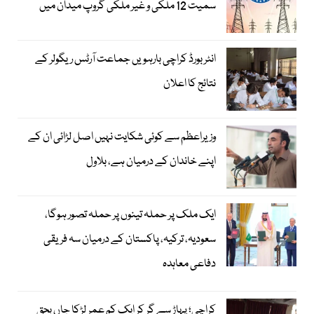
سمیت 12 ملکی و غیر ملکی گروپ میدان میں
انٹر بورڈ کراچی بارہویں جماعت آرٹس ریگولر کے
نتائج کا اعلان
وزیراعظم سے کوئی شکایت نہیں اصل لڑائی ان کے
اپنے خاندان کے درمیان ہے، بلاول
ایک ملک پر حملہ تینوں پر حملہ تصور ہوگا،
سعودیہ، ترکیہ، پاکستان کے درمیان سہ فریقی
دفاعی معاہدہ
کراچی؛ پہاڑ سے گر کر ایک کم عمر لڑکا جاں بحق