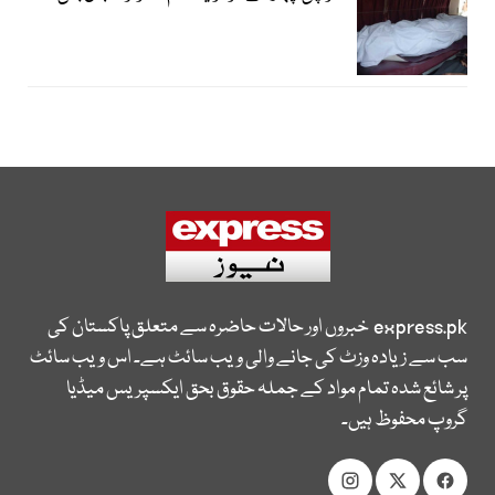
express.pk
خبروں اور حالات حاضرہ سے متعلق پاکستان کی
سب سے زیادہ وزٹ کی جانے والی ویب سائٹ ہے۔ اس ویب سائٹ
پر شائع شدہ تمام مواد کے جملہ حقوق بحق ایکسپریس میڈیا
گروپ محفوظ ہیں۔