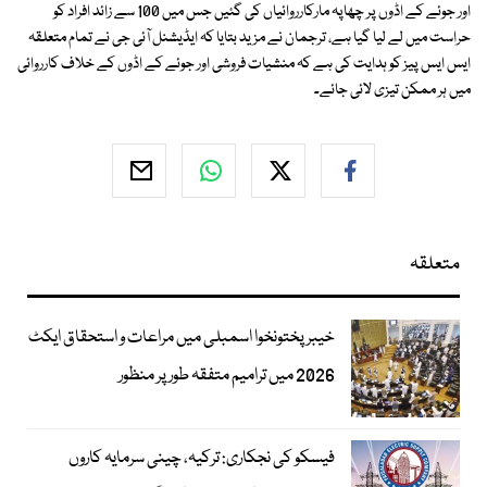
اور جوئے کے اڈوں پر چھاپہ مارکارروائیاں کی گئیں جس میں 100 سے زائد افراد کو
حراست میں لے لیا گیا ہے، ترجمان نے مزید بتایا کہ ایڈیشنل آئی جی نے تمام متعلقہ
ایس ایس پیز کو ہدایت کی ہے کہ منشیات فروشی اور جوئے کے اڈوں کے خلاف کارروائی
میں ہر ممکن تیزی لائی جائے۔
متعلقہ
خیبرپختونخوا اسمبلی میں مراعات و استحقاق ایکٹ
2026 میں ترامیم متفقہ طور پر منظور
فیسکو کی نجکاری: ترکیہ، چینی سرمایہ کاروں