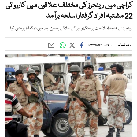
کراچی میں رینجرز کی مختلف علاقوں میں کارروائی
22 مشتبہ افراد گرفتار اسلحہ برآمد
رینجرز نے خفیہ اطلاعات پر منگھوپیر کے علاقے پختون آباد میں ٹارگٹڈ آپریشن کیا
ویب ڈیسک
September 13, 2013