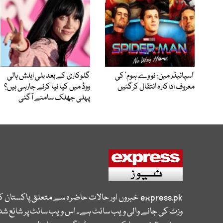
’اسپائیڈر مین: نو وے ہوم‘ کی
گلوکاری کے بعد بلی ایلش ہالی
معروف اداکارہ انتقال کرگئیں
ووڈ میں کیا نیا کرنے جارہی ہیں؟
پہلی جھلک سامنے آگئی
express.pk
خبروں اور حالات حاضرہ سے متعلق پاکستان 
وزٹ کی جانے والی ویب سائٹ ہے۔ اس ویب سائٹ پر شائع شدہ