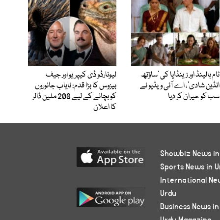
ٹام ہالینڈ اور زینڈایا کی ’ساؤتھ
لیونارڈو ڈی کیپریو اور جیف
انڈین شادی‘، اے آئی ویڈیو نے
بیزوس کا بڑا قدم: نایاب جانوروں
سب کو حیران کر دیا
کو بچانے کے لیے 200 ملین ڈالر
کا اعلان
Showbiz News in
Sports News in U
International Ne
Urdu
Business News in