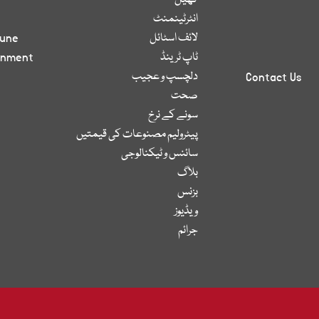
کھیل
انٹرٹینمنٹ
لائف اسٹائل
bune
ٹاپ ٹرینڈ
inment
دلچسپ و عجیب
Contact Us
صحت
سونے کے نرخ
پیٹرولیم مصنوعات کی قیمتیں
سائنس و ٹیکنالوجی
بلاگ
بزنس
ویڈیوز
جرائم