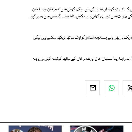
وئل کےلئے دو کہانیاں تحریر کی ہیں۔ ایک کہانی میں عامرخان اور سلمان
ی صورت میں دوسری کہانی پر سیکوئل بنایا جائے گا جس میں رنبیر کپور
یک بار پھر اپنے پسندیدہ اسٹارز کو ایک ساتھ دیکھ سکتے ہیں لیکن
یں 1994 میں بننے والی مزاحیہ فلم "انداز اپنا اپنا" سلمان خان اور عامر خان کے ساتھ کرشمہ کپور اور روینہ