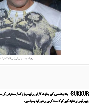
راج کمار سنتوشی نے اپنی فلم ”انداز اپن
SUKKUR:
ہندی فلموں کے ہدایت کار اور پرڈیوسر راج کمار سنتوشی کی سپر
رنبیر کپور اور شاہد کپور کو کاسٹ کرنے پر غور کیا جارہا ہے۔