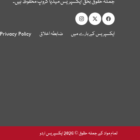
جملہ حقوق بحق ایکسپریس میڈیا گروپ محفوظ ہیں۔
ایکسپریس کے بارے میں
ضابطہ اخلاق
Privacy Policy
تمام مواد کے جملہ حقوق © 2026 ایکسپریس اردو