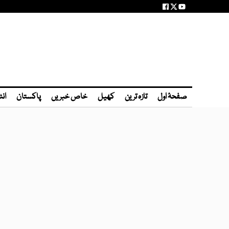
صفحۂ اول
تازہ ترین
کھیل
خاص خبریں
پاکستان
انٹ