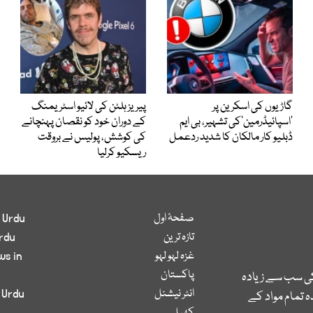
گاڑیوں کی اسکرین پر
پیریز ہلٹن کی لائیو اسٹریمنگ
’اسپائیڈرمین‘کی تشہیر، بی ایم
کے دوران خود کو نقصان پہنچانے
ڈبلیو کار مالکان کا شدید ردعمل
کی کوشش، پولیس نے بروقت
ریسکیو کرلیا
صفحۂ اول
 Urdu
تازہ ترین
rdu
غزہ لہو لہو
ws in
پاکستان
کی سب سے زیادہ
انٹر نیشنل
 Urdu
 تمام مواد کے