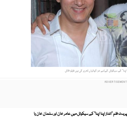
ا اپنا“ کے سیکوئل کےلئے دو کہانیاں تحریر کی ہیں فوٹو: فائل
ہٹ فلم "انداز اپنا اپنا" کے سیکوئل میں عامر خان اور سلمان خان یا