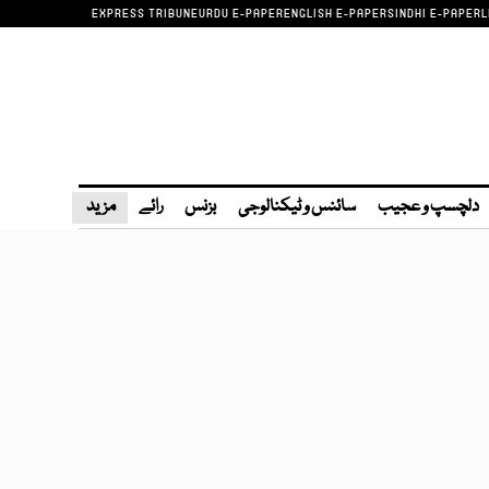
EXPRESS TRIBUNE
URDU E-PAPER
ENGLISH E-PAPER
SINDHI E-PAPER
L
دلچسپ و عجیب
سائنس و ٹیکنالوجی
بزنس
رائے
مزید