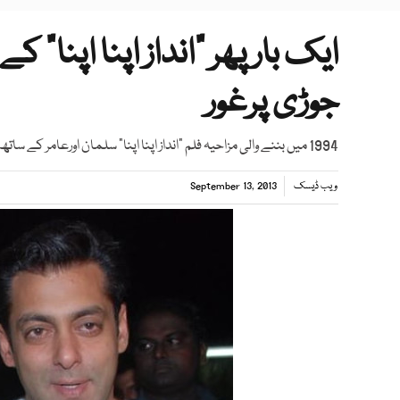
ایک بار پھر ”انداز اپنا اپنا
جوڑی پرغور
1994 میں بننے والی مزاحیہ فلم ”انداز اپنا اپنا“ سلمان اورعامر کے ساتھ کرشمہ اور روینہ نے مرکزی کردار ادا کئے تھے
ویب ڈیسک
September 13, 2013