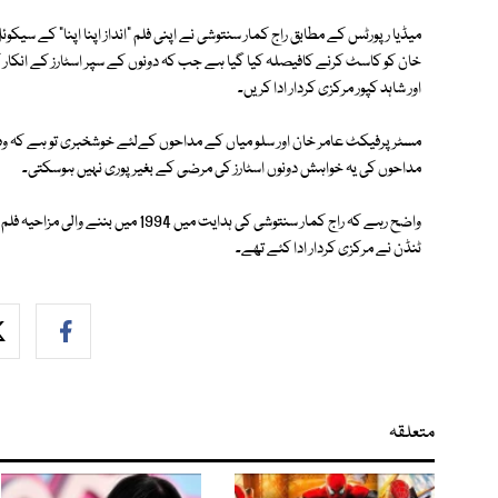
میڈیا رپورٹس کے مطابق راج کمار سنتوشی نے اپنی فلم "انداز اپنا اپنا" کے سیک
خان کو کاسٹ کرنے کافیصلہ کیا گیا ہے جب کہ دونوں کے سپر اسٹارز کے انکار ک
اور شاہد کپور مرکزی کردار ادا کریں۔
مسٹر پرفیکٹ عامر خان اور سلو میاں کے مداحوں کےلئے خوشخبری تو ہے کہ وہ ا
مداحوں کی یہ خواہش دونوں اسٹارز کی مرضی کے بغیر پوری نہیں ہوسکتی۔
واضح رہے کہ راج کمار سنتوشی کی ہدایت م
ٹنڈن نے مرکزی کردار ادا کئے تھے۔
متعلقہ