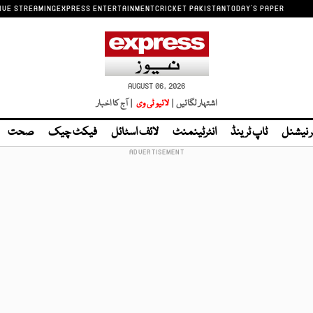
IVE STREAMING
EXPRESS ENTERTAINMENT
CRICKET PAKISTAN
TODAY'S PAPER
AUGUST 06, 2026
اشتہار لگائیں |
لائیو ٹی وی
| آج کا اخبار
ر نیشنل
ٹاپ ٹرینڈ
انٹرٹینمنٹ
لائف اسٹائل
فیکٹ چیک
صحت