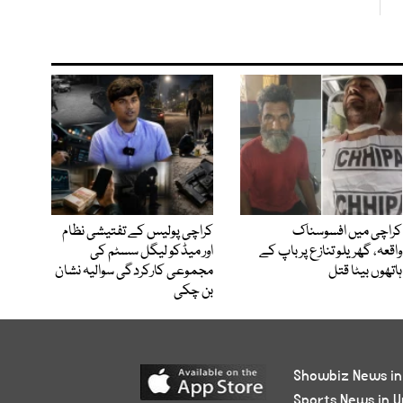
کراچی میں افسوسناک
کراچی پولیس کے تفتیشی نظام
واقعہ، گھریلو تنازع پر باپ کے
اور میڈکو لیگل سسٹم کی
ہاتھوں بیٹا قتل
مجموعی کارکردگی سوالیہ نشان
بن چکی
Showbiz News in
Sports News in U