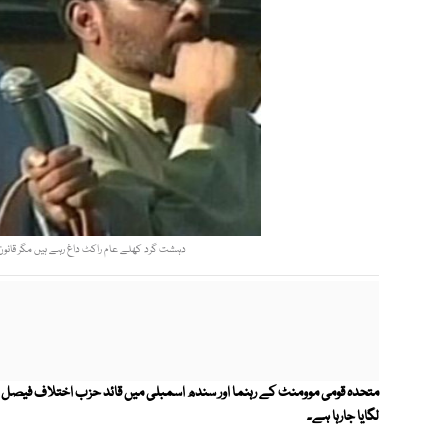
دہشت گرد کھلے عام راکٹ داغ رہے ہیں مگر قانون 
متحدہ قومی موومنٹ کے رہنما اور سندھ اسمبلی میں قائد حزب اختلاف فیصل سبزوا
لگایا جارہا ہے۔