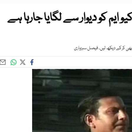
و ایم کو دیوار سے لگایا جارہا ہے
ر بھی کرکے دیکھ لیں، فیصل سبزواری