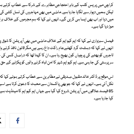
کراچی میں پریس کلب کے باہر احتجاجی مظاہرے کے شرکا سے خطاب کرتے ہوئے 
لیکن ہمیں دیوار سے لگایا جارہا ہے، ماضی میں بھی مہاجروں کی نسل کشی کی گئ
میں دیا اور اب بھی ایسا ہی کریں گے۔ انہوں نے کہا کہ ہم مجرموں کے خلاف ہر ق
موڑ دیا گیا ہے۔
فیصل سبزواری نے کہا کہ ایم کیو ایم کے خلاف ماضی میں بھی آپریشن کا شوق پورا
انہوں نے کہا کہ دہشت گرد کھلےعام راکٹ داغ رہے ہیں مگر قانون نافذ کرنے وال
تاجروں کو بھتے کی پرچیاں کون بھیج رہا ہے۔ ان کا کہنا تھا کہ دراصل کسی کی 
سرپرستی کی جارہی ہے، ایم کیو ایم شہر کا امن تباہ کرنے والوں کو پکڑنے کے حق
اس موقع پر ڈاکٹر خالد مقبول صدیقی نے مظاہرین سے خطاب کرتے ہوئے کہا کہ ا
نکل آئی ہے۔ انہوں نے کہا کہ جو بھی پاکستان سے محبت کا دعویٰ کرتا ہے اسے
85 فیصد علاقوں میں آپریشن شروع کیا گیا ہے جہاں ایم کیو ایم کا مینڈیٹ ہ
کیا جارہا ہے۔