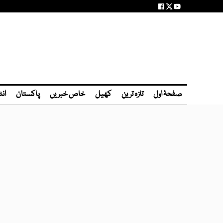
صفحۂ اول
تازہ ترین
کھیل
خاص خبریں
پاکستان
انٹ