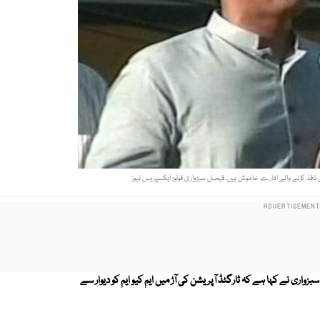
نافذ کرنے والے ادارے خاموش ہیں، فیصل سبزواری فوٹو: ایکسپریس نیوز
ری نے کہا ہے کہ ٹارگٹڈ آپریشن کی آڑ میں ایم کیو ایم کو دیوار سے