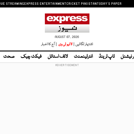
IVE STREAMING
EXPRESS ENTERTAINMENT
CRICKET PAKISTAN
TODAY'S PAPER
AUGUST 07, 2026
اشتہار لگائیں |
لائیو ٹی وی
| آج کا اخبار
ر نیشنل
ٹاپ ٹرینڈ
انٹرٹینمنٹ
لائف اسٹائل
فیکٹ چیک
صحت