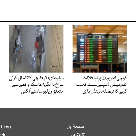
کراچی ایئرپورٹ پر نیا فلائٹ
راولپنڈی؛ لاپتا بچی کا تاحال کوئی
انفارمیشن ڈسپلے سسٹم نصب
سراغ نہ لگایا جا سکا، واقعے سے
کرنے کا فیصلہ، ٹینڈر جاری
متعلق ویڈیو سامنے آگئی
صفحۂ اول
 Urdu
تازہ ترین
rdu