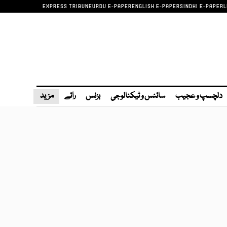
EXPRESS TRIBUNE
URDU E-PAPER
ENGLISH E-PAPER
SINDHI E-PAPER
L
دلچسپ و عجیب
سائنس و ٹیکنالوجی
بزنس
رائے
مزید