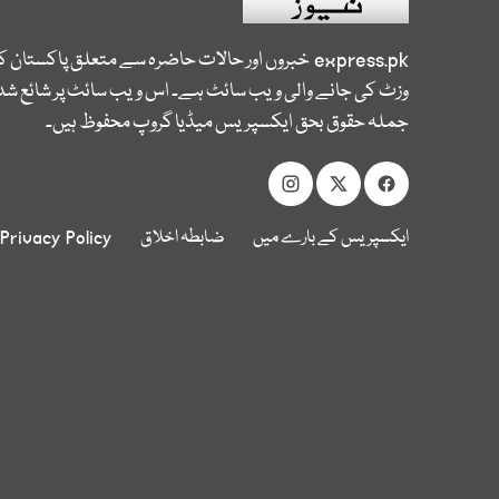
express.pk
خبروں اور حالات حاضرہ سے متعلق پاکستان 
وزٹ کی جانے والی ویب سائٹ ہے۔ اس ویب سائٹ پر شائع شدہ
جملہ حقوق بحق ایکسپریس میڈیا گروپ محفوظ ہیں۔
ایکسپریس کے بارے میں
ضابطہ اخلاق
Privacy Policy