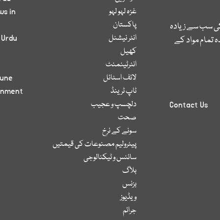
غزہ لہو لہو
ws in
پاکستان
کی سب سے زیادہ
انٹر نیشنل
 Urdu
 تمام مواد کے
کھیل
انٹرٹینمنٹ
لائف اسٹائل
bune
ٹاپ ٹرینڈ
inment
دلچسپ و عجیب
Contact Us
صحت
سونے کے نرخ
پیٹرولیم مصنوعات کی قیمتیں
سائنس و ٹیکنالوجی
بلاگ
بزنس
ویڈیوز
جرائم