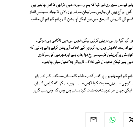
فیصل سبزواری نے کہا کہ ہم ہر صورت میں کراچی کا امن چاہتے ہیں
ی اور آج بھی کی جارہی ہے لیکن ہم نے ہر زیادتی کا جواب سیاسی انداز
سم کی کارروائی کے حق میں ہیں لیکن آپریشن کا رخ ایم کیو ایم کی جانب
 کیا گیا اور اس بار بھی کرلیں لیکن انہیں اس میں ناکامی ہی ہوگی۔
ے ادارے خاموش ہیں، ایم کیو ایم کے خلاف آپریشن کرنے والے بتائیں کہ
خواہش پر آپریشن کو سیاسی رخ دیا جارہا ہے اور مجرموں کی سرکاری
 میں ہے لیکن مجرمان کے خلاف کارروائی بلاامتیاز ہونی چاہئے۔
یم کیو ایم مہاجروں پر کئے گئے مظالم کا حساب مانگنے کے لئے باہر
 کراچی سے بھی محبت کرنا لازمی ہے۔ انہوں نے کہا کہ کراچی کے ان
ے لیکن جہاں جرائم پیشہ، دہشت گرد بستے ہیں وہاں کارروائی سے گریز