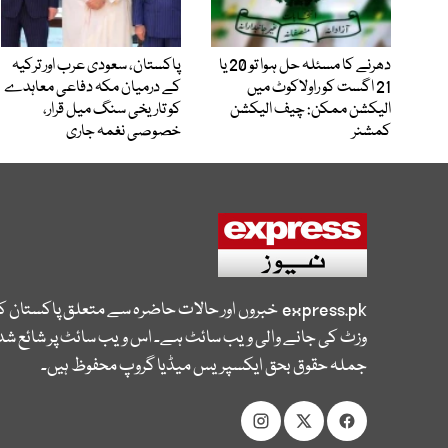
دھرنے کا مسئلہ حل ہوا تو 20 یا
پاکستان، سعودی عرب اور ترکیہ
21 اگست کو راولاکوٹ میں
کے درمیان مکہ دفاعی معاہدے
الیکشن ممکن: چیف الیکشن
کو تاریخی سنگ میل قرار،
کمشنر
خصوصی نغمہ جاری
express.pk
خبروں اور حالات حاضرہ سے متعلق پاکستان 
وزٹ کی جانے والی ویب سائٹ ہے۔ اس ویب سائٹ پر شائع شدہ
جملہ حقوق بحق ایکسپریس میڈیا گروپ محفوظ ہیں۔