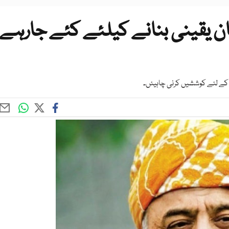
ن یقینی بنانے کیلئے کئے جارہے
ے كے لئے كوششيں كرنی چاہيئں۔