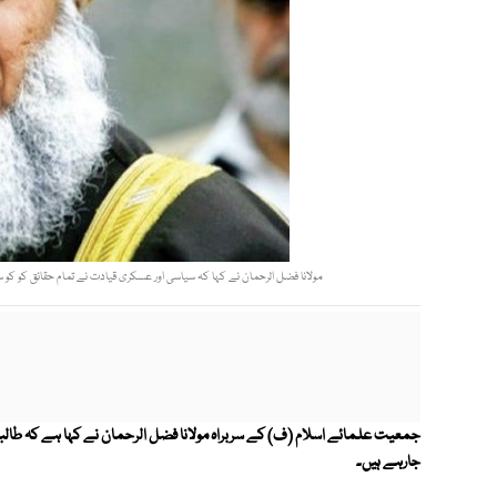
مولانا فضل الرحمان نے كہا كہ سياسی اور عسكری قيادت نے تمام حقائق كو كو 
جمعيت علمائے اسلام
(ف)
كے سربراہ مولانا فضل الرحمان نے كہا ہے كہ طالب
جارہے ہیں۔