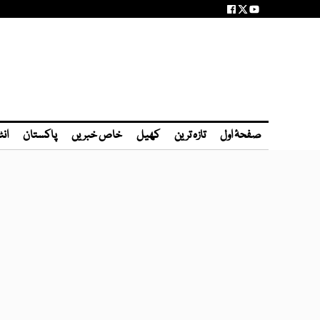
صفحۂ اول
تازہ ترین
کھیل
خاص خبریں
پاکستان
انٹ