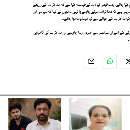
ام كيا جائے، جب قومی قيادت نے فيصلہ كيا ہے كہ مذاكرات كے زريعے
 ہے كہ مذاكرات ہونے چاہئے يا نہيں۔ انہوں نے كہا كہ سياسی اور
 مذاكرات كے حوالے سے نيا مينڈيٹ ديا جائے۔
نے كے لئے ان عناصر سے خبردار رہنا چاہیئے اور مذاكرات كی كاميابی
۔