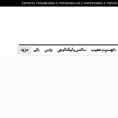
EXPRESS TRIBUNE
URDU E-PAPER
ENGLISH E-PAPER
SINDHI E-PAPER
L
دلچسپ و عجیب
سائنس و ٹیکنالوجی
بزنس
رائے
مزید