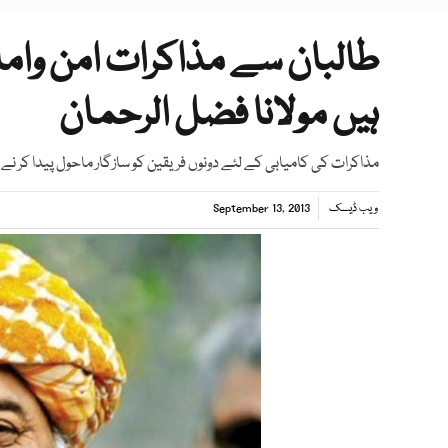
طالبان سے مذاکرات امن واما
ہیں مولانا فضل الرحمان
مذاكرات كی كاميابی كے لئے دونوں فريقين كو سازگار ماحول پيدا كر ن
ویب ڈیسک
September 13, 2013