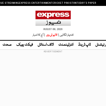
IVE STREAMING
EXPRESS ENTERTAINMENT
CRICKET PAKISTAN
TODAY'S PAPER
AUGUST 08, 2026
اشتہار لگائیں |
لائیو ٹی وی
| آج کا اخبار
ر نیشنل
ٹاپ ٹرینڈ
انٹرٹینمنٹ
لائف اسٹائل
فیکٹ چیک
صحت