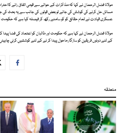
مولانا فضل الرحمان نے كہا كہ مذاكرات كے حوالے سے قومی اتفاق رائے كااحتر
مسائل حل كرنے كی كوشش كی جائے تو بعض قوتوں كی جانب سے یہ بحث کی جارہی
عسكری قيادت نے تمام حقائق كو كو سامنے ركھ كر فيصلہ كيا ہے كہ حكومت كو
مولانا فضل الرحمان نے كہا ہے كہ حكومت اور طالبان كو اعتماد كی فضا پيدا كر
كے لئے دونوں فريقين كو سازگار ماحول پيدا كر نے كے لئے كوششيں كرنی چاہيئں
متعلقہ