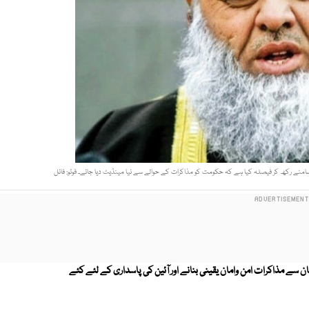
سامنے ركھ كر فيصلہ كيا ہے كہ حكومت كو مذاكرات كے حوالے سے نيا مينڈيٹ ديا جائے۔ فوٹو: فائل
ان سے مذاکرات امن وامان یقینی بنانے اور آئین کی پاسداری کے لئے کئے