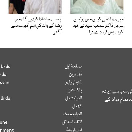
میر رضا علی کیس میں پولیس
’پیسے جلد ادا کر دوں گا‘، میر
سرجن ڈاکٹر سمعیہ سید نے خود
رضا کے والد کی اہم آڈیو سامنے
کو بے بس قرار دے دیا
آگئی
صفحۂ اول
 Urdu
تازہ ترین
rdu
غزہ لہو لہو
ws in
پاکستان
کی سب سے زیادہ
انٹر نیشنل
 Urdu
 تمام مواد کے
کھیل
انٹرٹینمنٹ
لائف اسٹائل
bune
ٹاپ ٹرینڈ
inment