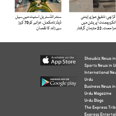
کراچی: شفیق موڑ پر اینٹی
سندر انڈسٹریل اسٹیٹ میں سیل
انکروچمنٹ آپریشن میں
ڈیڈز نامکمل، خزانے کو 70 کروڑ
مزاحمت، 33 ملزمان گرفتار
سے زائد کا نقصان
Showbiz News in
Sports News in U
International Ne
Urdu
Business News in
Urdu Magazine
Urdu Blogs
The Express Tri
Express Enterta