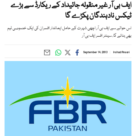
ایف بی آر غیر منقولہ جائیداد کے ریکارڈ سے بڑے
ٹیکس نادہندگان پکڑے گا
اس حوالے سے ایف بی آر اچھی شہرت کے حامل ایماندار افسران کی ایک خصوصی ٹیم
بھی بنائے گا، سینئر افسر ایف بی آر
September 14, 2013
Irshad Ansari