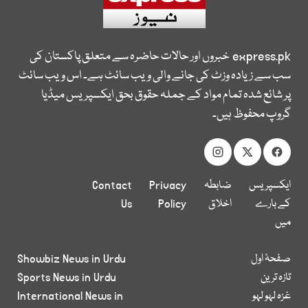
express.pk
خبروں اور حالات حاضرہ سے متعلق پاکستان کی
سب سے زیادہ وزٹ کی جانے والی ویب سائٹ ہے۔ اس ویب سائٹ
پر شائع شدہ تمام مواد کے جملہ حقوق بحق ایکسپریس میڈیا
گروپ محفوظ ہیں۔
ایکسپریس
ضابطہ
Privacy
Contact
کے بارے
اخلاق
Policy
Us
میں
صفحۂ اول
Showbiz News in Urdu
تازہ ترین
Sports News in Urdu
غزہ لہو لہو
International News in