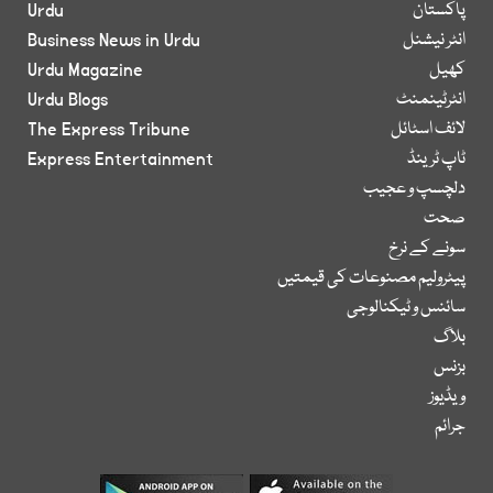
پاکستان
Urdu
انٹر نیشنل
Business News in Urdu
کھیل
Urdu Magazine
انٹرٹینمنٹ
Urdu Blogs
لائف اسٹائل
The Express Tribune
ٹاپ ٹرینڈ
Express Entertainment
دلچسپ و عجیب
صحت
سونے کے نرخ
پیٹرولیم مصنوعات کی قیمتیں
سائنس و ٹیکنالوجی
بلاگ
بزنس
ویڈیوز
جرائم