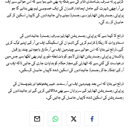
کرنے پر نہ صرف رضامندی ظاہر کی ہے بلکہ یہ بھی طے ہوا ہے کہ اس حوالے سے ایف
بی آر اچھی شہرت کے حامل ایماندار افسران کی ایک خصوصی ٹیم بھی بنائے گا جو
پراپرٹی رجسٹریشن اتھارٹیز سے رجسٹرڈ ہونے والی جائیدادوں کی کاپیاں اسکین کر کے
حاصل کرے گی۔
ذرائع کا کہنا ہے کہ پراپرٹی رجسٹریشن اتھارٹیز صرف رجسٹرڈ جائیدادوں کی
دستاویزات کا ریکارڈ فراہم کریں گی تاہم ان کی اسکینگ ایف بی آر کے اپنے لوگ کریں
گے۔ ذرائع نے بتایا کہ اس حوالے سے چیئرمین ایف بی آر طارق باجوہ نے چند روز قبل
پاکستان پراپرٹی رجسٹریشن اتھارٹی لاہور کو باضابطہ طور پر لیٹر بھی لکھا ہے جس میں
درخواست کی گئی ہے کہ اتھارٹی کے مجاز حکام کو ہدایات جاری کی جائیں تاکہ ایف بی
آر کے اہلکار جاکر رجسٹرڈ جائیدادوں کی اسکین شدہ کاپیاں حاصل کرسکیں۔
ذرائع نے بتایا کہ اس بعد چیئرمین ایف بی آر سندھ، خیبر پختونخوا اور بلوچستان کی
پراپرٹی رجسٹریشن اتھارٹیز کے سربراہان سے بھی ملاقاتیں کریں گے اور جائیدادوں کی
رجسٹریشن کی اسکین شدہ کاپیاں حاصل کی جائیں گی۔