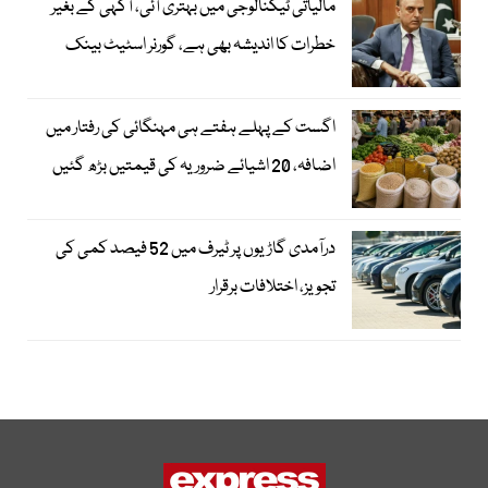
مالیاتی ٹیکنالوجی میں بہتری آئی، آگہی کے بغیر
خطرات کا اندیشہ بھی ہے، گورنر اسٹیٹ بینک
اگست کے پہلے ہفتے ہی مہنگائی کی رفتار میں
اضافہ، 20 اشیائے ضروریہ کی قیمتیں بڑھ گئیں
درآمدی گاڑیوں پر ٹیرف میں 52 فیصد کمی کی
تجویز، اختلافات برقرار