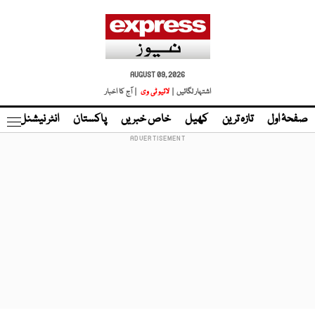
AUGUST 09, 2026
اشتہار لگائیں |
لائیو ٹی وی
| آج کا اخبار
صفحۂ اول
تازہ ترین
کھیل
خاص خبریں
پاکستان
انٹر نیشنل
ٹا