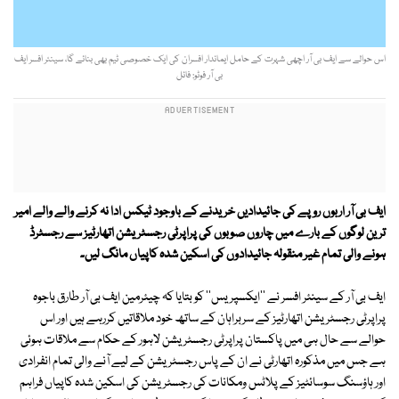
اس حوالے سے ایف بی آر اچھی شہرت کے حامل ایماندار افسران کی ایک خصوصی ٹیم بھی بنائے گا، سینئر افسر ایف
بی آر فوٹو: فائل
ایف بی آر اربوں روپے کی جائیدادیں خریدنے کے باوجود ٹیکس ادا نہ کرنے والے والے امیر
ترین لوگوں کے بارے میں چاروں صوبوں کی پراپرٹی رجسٹریشن اتھارٹیز سے رجسٹرڈ
ہونے والی تمام غیر منقولہ جائیدادوں کی اسکین شدہ کاپیاں مانگ لیں۔
ایف بی آر کے سینئر افسر نے ''ایکسپریس'' کو بتایا کہ چیئرمین ایف بی آر طارق باجوہ
پراپرٹی رجسٹریشن اتھارٹیز کے سربراہان کے ساتھ خود ملاقاتیں کررہے ہیں اور اس
حوالے سے حال ہی میں پاکستان پراپرٹی رجسٹریشن لاہور کے حکام سے ملاقات ہوئی
ہے جس میں مذکورہ اتھارٹی نے ان کے پاس رجسٹریشن کے لیے آنے والی تمام انفرادی
اور ہاؤسنگ سوسائٹیز کے پلاٹس ومکانات کی رجسٹریشن کی اسکین شدہ کاپیاں فراہم