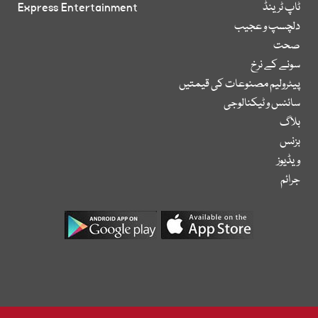
ٹاپ ٹرینڈ
Express Entertainment
دلچسپ و عجیب
صحت
سونے کے نرخ
پیٹرولیم مصنوعات کی قیمتیں
سائنس و ٹیکنالوجی
بلاگ
بزنس
ویڈیوز
جرائم