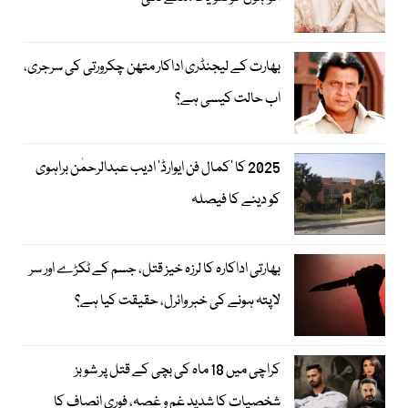
بھارت کے لیجنڈری اداکار متھن چکرورتی کی سرجری،
اب حالت کیسی ہے؟
2025 کا ’کمال فن ایوارڈ‘ ادیب عبدالرحمٰن براہوی
کو دینے کا فیصلہ
بھارتی اداکارہ کا لرزہ خیز قتل، جسم کے ٹکڑے اور سر
لاپتہ ہونے کی خبر وائرل، حقیقت کیا ہے؟
کراچی میں 18 ماہ کی بچی کے قتل پر شوبز
شخصیات کا شدید غم و غصہ، فوری انصاف کا