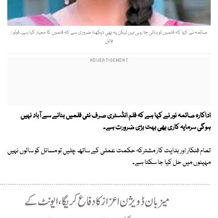
صائمہ نے کہا کہ فلمیں تو بنائی جا رہی ہیں لیکن یہ بھی دیکھنا ضروری ہے کہ فلموں کا معیار کیا ہے۔ فوٹو :
فائل
اداکارہ صائمہ نور نے کہا ہے کہ فلم انڈسٹری صرف نئی فلمیں بنانے سے آباد نہیں
ہوگی سرمایہ کاری بھی بہت بڑی ضرورت ہے۔
تمام فنکار اور ہدایت کار مشترکہ حکمت عملی کے ساتھ چلیں تو مسائل کو سالوں نہیں
مہینوں میں حل کیا جا سکتا ہے۔