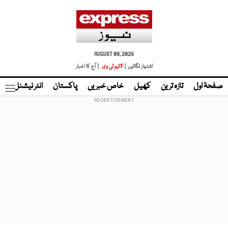
AUGUST 08, 2026
اشتہار لگائیں |
لائیو ٹی وی
| آج کا اخبار
صفحۂ اول
تازہ ترین
کھیل
خاص خبریں
پاکستان
انٹر نیشنل
ٹا