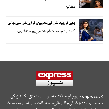
مطالبہ
بچے کی پیدائش کے بعد بیوی کو ڈپریشن سے بچانے
کیلئے شوہر محبت اور وقت دیں، روبینہ اشرف
express.pk
خبروں اور حالات حاضرہ سے متعلق پاکستان کی
سب سے زیادہ وزٹ کی جانے والی ویب سائٹ ہے۔ اس ویب سائٹ