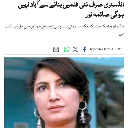
انڈسٹری صرف نئی فلمیں بنانے سے آباد نہیں
ہوگی صائمہ نور
فنکار اور ہدایتکار مشترکہ حکمت عملی سے چلیں تو مسائل مہینوں میں حل ہوسکتے
ہیں
September 14, 2013
INP