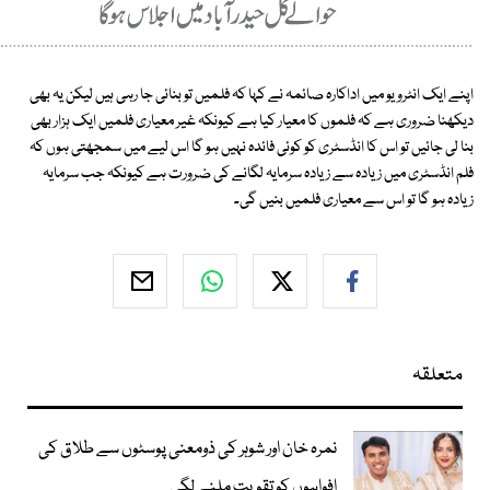
اپنے ایک انٹرویو میں اداکارہ صائمہ نے کہا کہ فلمیں تو بنائی جا رہی ہیں لیکن یہ بھی
دیکھنا ضروری ہے کہ فلموں کا معیار کیا ہے کیونکہ غیر معیاری فلمیں ایک ہزار بھی
بنا لی جائیں تو اس کا انڈسٹری کو کوئی فائدہ نہیں ہو گا اس لیے میں سمجھتی ہوں کہ
فلم انڈسٹری میں زیادہ سے زیادہ سرمایہ لگانے کی ضرورت ہے کیونکہ جب سرمایہ
زیادہ ہو گا تو اس سے معیاری فلمیں بنیں گی۔
متعلقہ
نمرہ خان اور شوہر کی ذومعنی پوسٹوں سے طلاق کی
افواہوں کو تقویت ملنے لگی