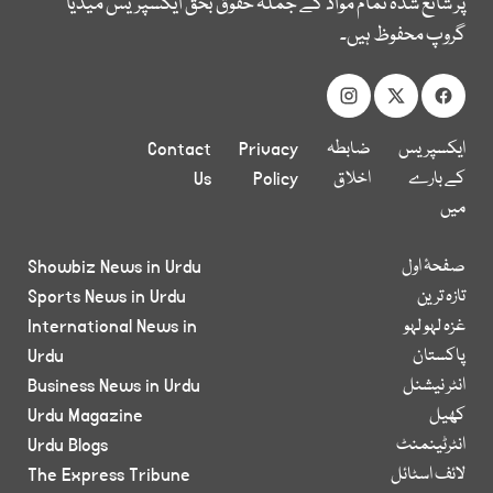
پر شائع شدہ تمام مواد کے جملہ حقوق بحق ایکسپریس میڈیا
گروپ محفوظ ہیں۔
ایکسپریس
ضابطہ
Privacy
Contact
کے بارے
اخلاق
Policy
Us
میں
صفحۂ اول
Showbiz News in Urdu
تازہ ترین
Sports News in Urdu
غزہ لہو لہو
International News in
پاکستان
Urdu
انٹر نیشنل
Business News in Urdu
کھیل
Urdu Magazine
انٹرٹینمنٹ
Urdu Blogs
لائف اسٹائل
The Express Tribune