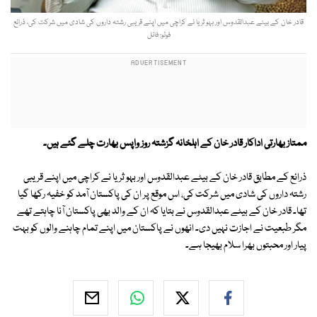
قادر خان کے بیٹے عبدالقدوس اور بہو ثریا نے کراچی میں اپنے قریبی رشتہ داروں کی شادی میں شرکت کی، ذرائع
فوٹو: فائل
ممتاز بھارتی اداکار قادر خان کے اہلخانہ گزشتہ روز واپس بھارت چلے گئے ہیں۔
ذرائع کے مطابق قادر خان کے بیٹے عبدالقدوس اور بہو ثریا نے کراچی میں اپنے قریبی
رشتہ داروں کی شادی میں شرکت کی، اس موقع پر ان کی پاکستان آمد کو خفیہ رکھا گیا
تھا۔ قادر خان کے بیٹے عبدالقدوس نے بتایا کہ ان کے والد بھی پاکستان آنا چاہتے تھے
مگر طبعیت نے اجازت نہیں دی۔ انھوں نے پاکستان میں اپنے تمام چاہنے والوں کو بہت
پیار اور محبتوں بھرا سلام بھیجا ہے۔