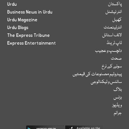
پاکستان
Urdu
انٹر نیشنل
Business News in Urdu
کھیل
Urdu Magazine
انٹرٹینمنٹ
Urdu Blogs
لائف اسٹائل
The Express Tribune
ٹاپ ٹرینڈ
Express Entertainment
دلچسپ و عجیب
صحت
سونے کے نرخ
پیٹرولیم مصنوعات کی قیمتیں
سائنس و ٹیکنالوجی
بلاگ
بزنس
ویڈیوز
جرائم