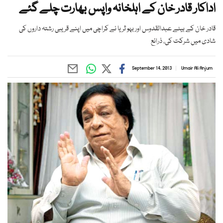
اداکار قادر خان کے اہلخانہ واپس بھارت چلے گئے
قادر خان کے بیٹے عبدالقدوس اور بہو ثریا نے کراچی میں اپنے قریبی رشتہ داروں کی
شادی میں شرکت کی، ذرائع
September 14, 2013
Umair Ali Anjum