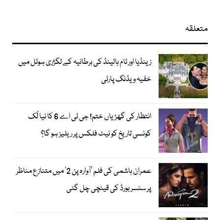
متعلقہ
زینڈیا اور ٹام ہالینڈ کی برطانیہ کے لگژری ہوٹل میں
خفیہ ویڈنگ پارٹی
انتظار کی گھڑیاں ختم! جی ٹی اے 6 کا نیا لُک
کونسی تاریخ کو نیٹ فلکس پر ریلیز ہو گا؟
عمران ہاشمی کی فلم ’آوارہ پن 2‘ میں متنازع مناظر
پر سنسر بورڈ کی قینچی چل گئی