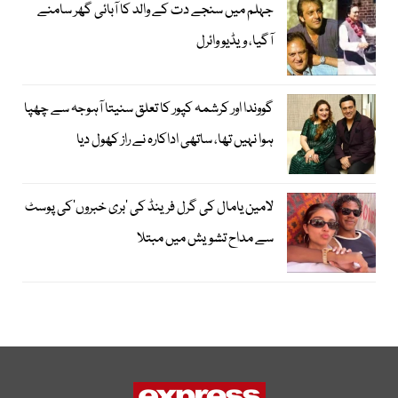
جہلم میں سنجے دت کے والد کا آبائی گھر سامنے
آگیا، ویڈیو وائرل
گووندا اور کرشمہ کپور کا تعلق سنیتا آہوجہ سے چھپا
ہوا نہیں تھا، ساتھی اداکارہ نے راز کھول دیا
لامین یامال کی گرل فرینڈ کی ’بری خبروں‘کی پوسٹ
سے مداح تشویش میں مبتلا