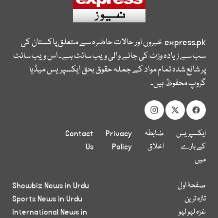
express.pk
خبروں اور حالات حاضرہ سے متعلق پاکستان کی
سب سے زیادہ وزٹ کی جانے والی ویب سائٹ ہے۔ اس ویب سائٹ
پر شائع شدہ تمام مواد کے جملہ حقوق بحق ایکسپریس میڈیا
گروپ محفوظ ہیں۔
ایکسپریس
ضابطہ
Privacy
Contact
کے بارے
اخلاق
Policy
Us
میں
صفحۂ اول
Showbiz News in Urdu
تازہ ترین
Sports News in Urdu
غزہ لہو لہو
International News in