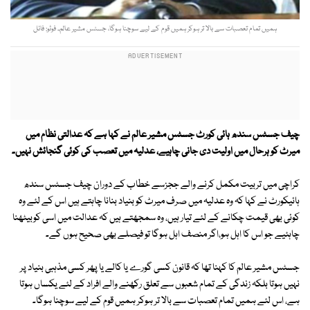
ہمیں تمام تعصبات سے بالا تر ہوکر ہمیں قوم کے لیے سوچنا ہوگا، جسٹس مشیر عالم۔ فوٹو: فائل
چیف جسٹس سندھ ہائی کورٹ جسٹس مشیر عالم نے کہا ہے کہ عدالتی نظام میں
میرٹ کو ہرحال میں اولیت دی جانی چاہیے،
عدلیہ میں تعصب کی کوئی گنجائش نہیں۔
کراچی میں تربیت مکمل کرنے والے ججزسے خطاب کے دوران چیف جسٹس سندھ
ہائیکورٹ نے کہا کہ وہ عدلیہ میں صرف میرٹ کو بنیاد بنانا چاہتے ہیں اس کے لئے وہ
کوئی بھی قیمت چکانے کے لئے تیار ہیں، وہ سمجھتے ہیں کہ عدالت میں اسی کوبیٹھنا
چاہئیے جو اس کا اہل ہو،اگر منصف اہل ہوگا تو فیصلے بھی صحیح ہوں گے۔
جسٹس مشیر عالم کا کہنا تھا کہ قانون کسی گورے یا کالے یا پھر کسی مذہبی بنیاد پر
نہیں ہوتا بلکہ زندگی کے تمام شعبوں سے تعلق رکھنے والے افراد کے لئے یکساں ہوتا
ہے، اس لئے ہمیں تمام تعصبات سے بالا تر ہوکر ہمیں قوم کے لیے سوچنا ہوگا۔