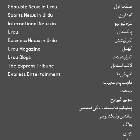
صفحۂ اول
Showbiz News in Urdu
تازہ ترین
Sports News in Urdu
غزہ لہو لہو
International News in
پاکستان
Urdu
انٹر نیشنل
Business News in Urdu
کھیل
Urdu Magazine
انٹرٹینمنٹ
Urdu Blogs
لائف اسٹائل
The Express Tribune
ٹاپ ٹرینڈ
Express Entertainment
دلچسپ و عجیب
صحت
سونے کے نرخ
پیٹرولیم مصنوعات کی قیمتیں
سائنس و ٹیکنالوجی
بلاگ
بزنس