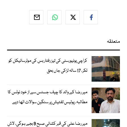
متعلقہ
کراچی یونیورسٹی کی تیز رفتار بس کی موٹرسائیکل کو
ٹکر، 17 سالہ لڑکی جاں بحق
میر رضا کے والد کا چیف جسٹس سے از خود نوٹس کا
مطالبہ، پولیس تفتیش پر سنگین سوالات اٹھا دیے
میر رضا علی کی قبر کشائی صبح 9 بجے ہوگی، لاش