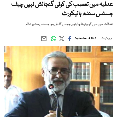
عدلیہ میں تعصب کی کوئی گنجائش نہیں چیف
جسٹس سندھ ہائیکورٹ
عدالت میں اسی کوبیٹھنا چاہئیے جو اس کا اہل ہو، جسٹس مشیر عالم
ویب ڈیسک
September 14, 2013