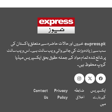
express.pk
خبروں اور حالات حاضرہ سے متعلق پاکستان کی
سب سے زیادہ وزٹ کی جانے والی ویب سائٹ ہے۔ اس ویب سائٹ
پر شائع شدہ تمام مواد کے جملہ حقوق بحق ایکسپریس میڈیا
گروپ محفوظ ہیں۔
ایکسپریس
ضابطہ
Privacy
Contact
کے بارے
اخلاق
Policy
Us
میں