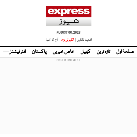
AUGUST 06, 2026
اشتہار لگائیں |
لائیو ٹی وی
| آج کا اخبار
صفحۂ اول
تازہ ترین
کھیل
خاص خبریں
پاکستان
انٹر نیشنل
ٹا