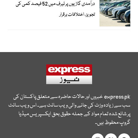
درآمدی گاڑیوں پر ٹیرف میں 52 فیصد کمی کی
تجویز، اختلافات برقرار
express.pk
خبروں اور حالات حاضرہ سے متعلق پاکستان کی
سب سے زیادہ وزٹ کی جانے والی ویب سائٹ ہے۔ اس ویب سائٹ
پر شائع شدہ تمام مواد کے جملہ حقوق بحق ایکسپریس میڈیا
گروپ محفوظ ہیں۔