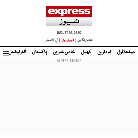
AUGUST 09, 2026
اشتہار لگائیں |
لائیو ٹی وی
| آج کا اخبار
صفحۂ اول
تازہ ترین
کھیل
خاص خبریں
پاکستان
انٹر نیشنل
ٹا