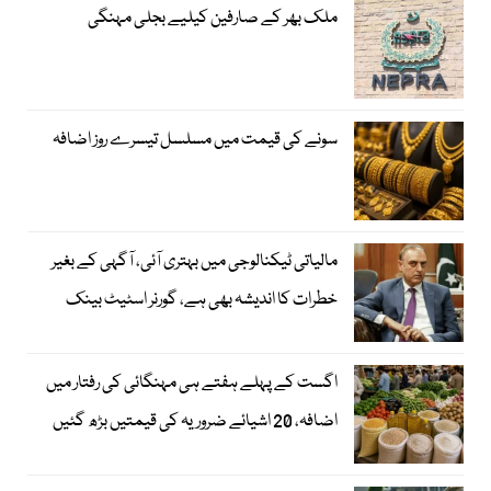
ملک بھر کے صارفین کیلیے بجلی مہنگی
سونے کی قیمت میں مسلسل تیسرے روز اضافہ
مالیاتی ٹیکنالوجی میں بہتری آئی، آگہی کے بغیر
خطرات کا اندیشہ بھی ہے، گورنر اسٹیٹ بینک
اگست کے پہلے ہفتے ہی مہنگائی کی رفتار میں
اضافہ، 20 اشیائے ضروریہ کی قیمتیں بڑھ گئیں