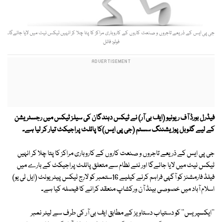
جی پی ایس کے ذریعے تاجروں و صنعت کاروں کے کاروباری مراکز کا پتا چلا کر انہیں ٹیکس نیٹ میں لایا جائےگا۔
فوٹو: فائل
فیڈرل بورڈ آف ریونیو (ایف بی آر) نے ٹیکس دہندگان کی سیلز ٹیکس میں رجسٹریشن
کے لیے گلوبل پوزیشننگ سسٹم (جی پی ایس)کا پائلٹ پراجیکٹ تیار کر لیا ہے۔
جی پی ایس کے ذریعے تاجروں و صنعت کاروں کے کاروباری مراکز کا پتا چلا کر انہیں
ٹیکس نیٹ میں لایا جائےگا اور نئے نظام سے متعلق پائلٹ پراجیکٹ کے بارے میں
فیلڈ فارمشنز کو آگہی فراہم کرنے کیلیے 16ستمبر کو لارج ٹیکس پیئر یونٹ (ایل ٹی یو)
اسلام آباد میں خصوصی ہینڈ آن ورکشاپ منعقد کرانے کا فیصلہ کیا ہے۔
''ایکسپریس'' کو دستیاب دستاویز کے مطابق ایف بی آر کی طرف سے لیٹر نمبر