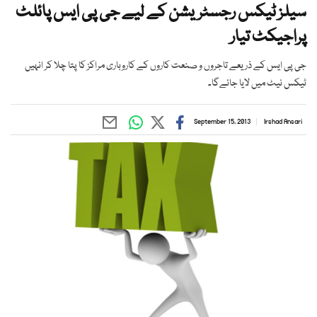
سیلز ٹیکس رجسٹریشن کے لیے جی پی ایس پائلٹ
پراجیکٹ تیار
جی پی ایس کے ذریعے تاجروں و صنعت کاروں کے کاروباری مراکز کا پتا چلا کر انہیں
ٹیکس نیٹ میں لایا جائےگا۔
September 15, 2013
Irshad Ansari