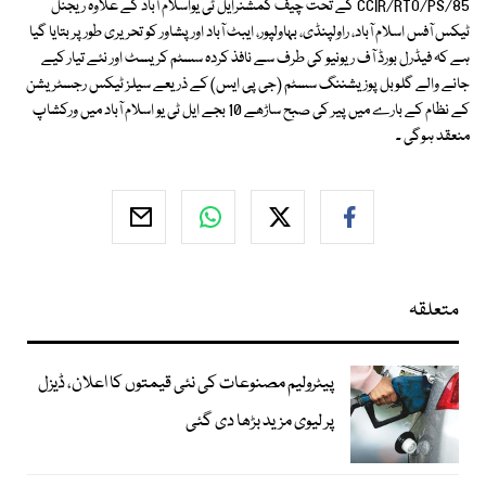
CCIR/RTO/PS/85 کے تحت چیف کمشنرایل ٹی یواسلام آباد کے علاوہ ریجنل
ٹیکس آفس اسلام آباد، راولپنڈی، بہاولپور، ایبٹ آباد اور پشاور کو تحریری طور پر بتایا گیا
ہے کہ فیڈرل بورڈ آف ریونیو کی طرف سے نافذ کردہ سسٹم کریسٹ اور نئے تیار کیے
جانے والے گلوبل پوزیشننگ سسٹم (جی پی ایس) کے ذریعے سیلز ٹیکس رجسٹریشن
کے نظام کے بارے میں پیر کی صبح ساڑھے 10 بجے ایل ٹی یو اسلام آباد میں ورکشاپ
منعقد ہوگی ۔
متعلقہ
پیٹرولیم مصنوعات کی نئی قیمتوں کا اعلان، ڈیزل
پر لیوی مزید بڑھا دی گئی