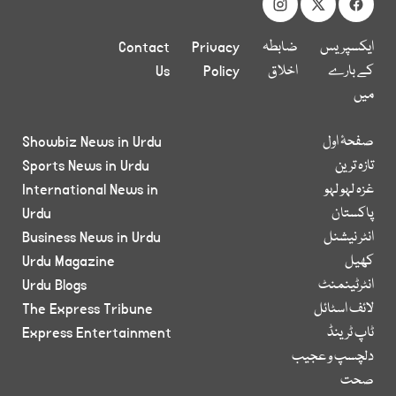
ایکسپریس
ضابطہ
Privacy
Contact
کے بارے
اخلاق
Policy
Us
میں
صفحۂ اول
Showbiz News in Urdu
تازہ ترین
Sports News in Urdu
غزہ لہو لہو
International News in
پاکستان
Urdu
انٹر نیشنل
Business News in Urdu
کھیل
Urdu Magazine
انٹرٹینمنٹ
Urdu Blogs
لائف اسٹائل
The Express Tribune
ٹاپ ٹرینڈ
Express Entertainment
دلچسپ و عجیب
صحت