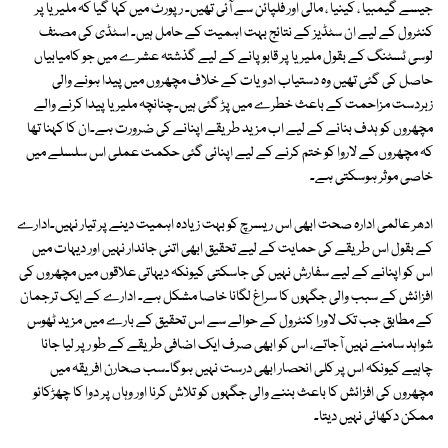
جیسے گیمبیا ، کینیا ، مالی اور فلپائن سے آئی تھیں۔ رپورٹ میں کہا گیا کہ ملیریا پر
کنٹرول کے لیے ان سٹڈیز کے نتائج بہت اہمیت کے حامل ہیں۔ اسٹڈی کی مصنف
لوسی ٹسٹنگ کے بقول ملیریا پر قابو پانے کے لیے گذشتہ عشرے میں جو کامیابیاں
حاصل کی گئی تھیں وہ دستیاب ادویات کے خلاف مچھروں میں پیدا ہونے والی
زبردست مزاحمت کے باعث خطرے میں پڑ گئی ہیں۔چنانچہ ملیریا پیدا کرنے والے
مچھروں کو ہدف بنانے کے لیے اب مزید طریقے اپنانے کی ضرورت ہے۔ان کا کہنا تھا
کہ مچھروں کے لاروا کو ختم کرنے کے لیے اپنائی گئی حکمت عملی اس سلسلے میں
خاصی موثر ہوسکتی ہے۔
ادھر عالمی ادارہ صحت ابھی اس ریسرچ کو بہت زیادہ اہمیت دینے پر تیار نہیں۔ادارے
کے بقول اس طریقے کی حمایت کے لیے تحقیق ابھی اتنی جاندار نہیں اور دیہات میں
اس کو اپنانے کے لیے سفارش نہیں کی جاسکتی کیونکہ دیہاتی علاقوں میں مچھروں کی
افزائش کے سبب والی جگہوں کا سراغ لگانا خاصا مشکل ہے۔ ادارے کے ایک ترجمان
کے مطابق جب تک لاورا کنٹرول کے حوالے سے اس تحقیق کے بارے میں مزید ٹھوس
شواہد سامنے نہیں آجاتے، اس کو ابھی صرف ایک اضافی طریقے کے طو ر پر لیا جانا
چاہیے کیونکہ اس پر کلی انحصار ابھی درست نہیں ہوگا۔سب صحارن افریقہ میں
مچھروں کی افزائش کا باعث بننے والی جگہوں کو تلاش کرنا اور وہاں پر دوا کا چھڑکائو
ممکن دکھائی نہیں دیتا۔