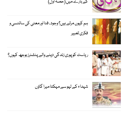
کے بارے میں (حصہ اوّل)
ہم کیوں مرتے ہیں؟ وجود، فنا اور معنی کی سائنسی و
فکری تعبیر
ریاست کو پوری زندگی دینے والے پنشنرز بوجھ کیوں؟
شہداء کے لہو سے مہکتا میرا گاؤں