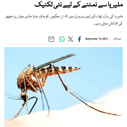
ملیریا سے نمٹنے کے لیے نئی تکنیک
ملیریا کی روک تھام کے لیے ضروری ہے کہ ان جگہوں کو ہدف بنایا جائے جہاں پر مچھر
کی افزائش ہوتی ہے۔
میم الف
September 15, 2013