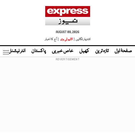
AUGUST 09, 2026
اشتہار لگائیں |
لائیو ٹی وی
| آج کا اخبار
صفحۂ اول
تازہ ترین
کھیل
خاص خبریں
پاکستان
انٹر نیشنل
ٹا