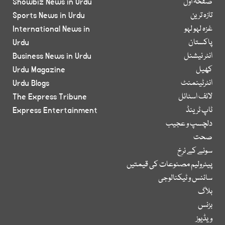
صفحۂ اول
Showbiz News in Urdu
تازہ ترین
Sports News in Urdu
غزہ لہو لہو
International News in
پاکستان
Urdu
انٹر نیشنل
Business News in Urdu
کھیل
Urdu Magazine
انٹرٹینمنٹ
Urdu Blogs
لائف اسٹائل
The Express Tribune
ٹاپ ٹرینڈ
Express Entertainment
دلچسپ و عجیب
صحت
سونے کے نرخ
پیٹرولیم مصنوعات کی قیمتیں
سائنس و ٹیکنالوجی
بلاگ
بزنس
ویڈیوز