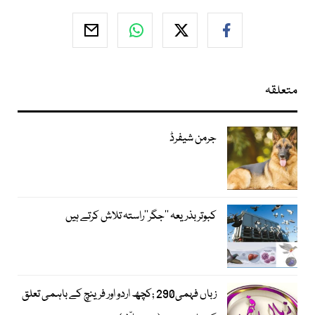
متعلقہ
جرمن شیفرڈ
کبوتر بذریعہ ’’جگر‘‘راستہ تلاش کرتے ہیں
زباں فہمی290 ;کچھ اردو اور فرینچ کے باہمی تعلق