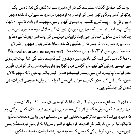
رپورٹ کے مطابق گذشتہ عشرے کے دوران ملیریا سے ہلاکتوں کی تعداد میں ایک
چوتھائی کمی ہوگئی تھی جس کی ایک وجہ تو مچھر مار ادویات سے ٹریٹ شدہ مچھر
دانیوں کی بڑے پیمانے پر تقسیم اور دوسری گھروں میں مچھرمار ادویات کا سپرے تھا۔
لیکن اب سامنے آرہا ہے کہ مچھروں میں ان ادویات کے خلاف مزاحمت بڑھ رہی ہے
چنانچہ لندن سکول آف ہائی جین اینڈ ٹراپیکل میڈیسن کی ایک نئی رپورٹ کے مطابق
اب ضرورت اس بات کی ہے کہ ان جگہوں کو ہدف بنایا جائے جہاں مچھروں کے لاروا
پیدا ہوتے ہیں۔اس کو ''لاروا سورس مینجمنٹ'' larval source managementکا
نام دیا گیا ہے۔کئی قسم کے پانیوںمیں مچھروں کے لاروے بننے کی رفتار بہت تیز ہوتی
ہے جیسے چاولوں کے کھیت یا گڑھوں میں کھڑا ہوا پانی وغیرہ، اس پانی کو فوری طورپر
ختم کیاجانا چاہیے یا اس میں ایسے کیمیکلز شامل کیے جانے چاہئیں تاکہ مچھر کا لاروا
نہ بن سکے۔اس کے علاوہ کھڑے ہوئے پانی میں لاروا مارنے والی خصوصی ادویات بھی
شامل کی جاسکتی ہیں۔
اسٹڈی کے مطابق جب اس طریقے کو آزمایا گیا تو نہ صرف ملیریا کے واقعات میں
پچھتر فیصد کمی ہوئی بلکہ ان افراد کی تعداد میں بھی نوے فیصد تک کمی ہوگئی جو
کہ ملیریا پیراسائٹ سے متاثر تھے۔محققین نے اس سلسلے میں ہزاروں مختلف سٹڈیز
کا جائزہ لیا اور اس طریقے کی افادیت کو دیکھا تو انہوں نے پایا کہ ان میں تیرہ سٹڈیز ایسی
تھیں جن سے اس طریقے کی کامیابی کا پتہ چلتا تھا۔یہ تحقیقات مختلف ملکوں