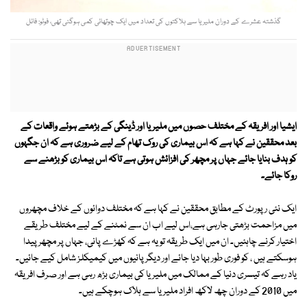
گذشتہ عشرے کے دوران ملیریا سے ہلاکتوں کی تعداد میں ایک چوتھائی کمی ہوگئی تھی، فوٹو: فائل
ایشیا اور افریقہ کے مختلف حصوں میں ملیریا اور ڈینگی کے بڑھتے ہوئے واقعات کے
بعد محققین نے کہا ہے کہ اس بیماری کی روک تھام کے لیے ضروری ہے کہ ان جگہوں
کو ہدف بنایا جائے جہاں پر مچھر کی افزائش ہوتی ہے تاکہ اس بیماری کو بڑھنے سے
روکا جائے۔
ایک نئی رپورٹ کے مطابق محققین نے کہا ہے کہ مختلف دوائوں کے خلاف مچھروں
میں مزاحمت بڑھتی جارہی ہے،اس لیے اب ان سے نمٹنے کے لیے مختلف طریقے
اختیار کرنے چاہئیں۔ ان میں ایک طریقہ تو یہ ہے کہ کھڑے پانی، جہاں پر مچھر پیدا
ہوسکتے ہیں ، کو فوری طور بہا دیا جائے اور دیگر پانیوں میں کیمیکلز شامل کیے جائیں۔
یاد رہے کہ تیسری دنیا کے ممالک میں ملیریا کی بیماری بڑھ رہی ہے اور صرف افریقہ
میں 2010 کے دوران چھ لاکھ افراد ملیریا سے ہلاک ہوچکے ہیں۔