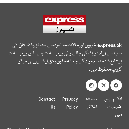
express.pk
خبروں اور حالات حاضرہ سے متعلق پاکستان کی
سب سے زیادہ وزٹ کی جانے والی ویب سائٹ ہے۔ اس ویب سائٹ
پر شائع شدہ تمام مواد کے جملہ حقوق بحق ایکسپریس میڈیا
گروپ محفوظ ہیں۔
ایکسپریس
ضابطہ
Privacy
Contact
کے بارے
اخلاق
Policy
Us
میں