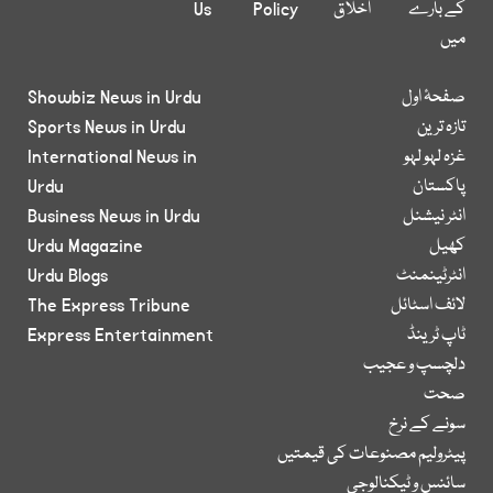
کے بارے
اخلاق
Policy
Us
میں
صفحۂ اول
Showbiz News in Urdu
تازہ ترین
Sports News in Urdu
غزہ لہو لہو
International News in
پاکستان
Urdu
انٹر نیشنل
Business News in Urdu
کھیل
Urdu Magazine
انٹرٹینمنٹ
Urdu Blogs
لائف اسٹائل
The Express Tribune
ٹاپ ٹرینڈ
Express Entertainment
دلچسپ و عجیب
صحت
سونے کے نرخ
پیٹرولیم مصنوعات کی قیمتیں
سائنس و ٹیکنالوجی