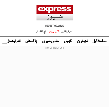
AUGUST 08, 2026
اشتہار لگائیں |
لائیو ٹی وی
| آج کا اخبار
صفحۂ اول
تازہ ترین
کھیل
خاص خبریں
پاکستان
انٹر نیشنل
ٹا