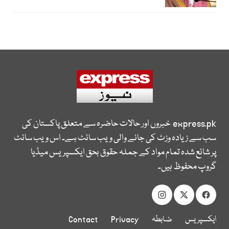
express.pk
خبروں اور حالات حاضرہ سے متعلق پاکستان کی
سب سے زیادہ وزٹ کی جانے والی ویب سائٹ ہے۔ اس ویب سائٹ
پر شائع شدہ تمام مواد کے جملہ حقوق بحق ایکسپریس میڈیا
گروپ محفوظ ہیں۔
ایکسپریس
ضابطہ
Privacy
Contact