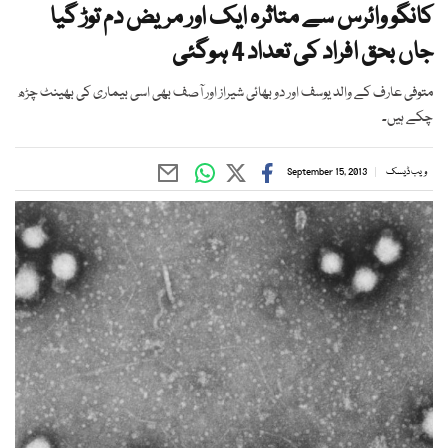
کانگو وائرس سے متاثرہ ایک اور مریض دم توڑ گیا
جاں بحق افراد کی تعداد 4 ہوگئی
متوفی عارف کے والد یوسف اور دو بھائی شیراز اور آصف بھی اسی بیماری کی بھینٹ چڑھ
چکے ہیں۔
ویب ڈیسک
September 15, 2013