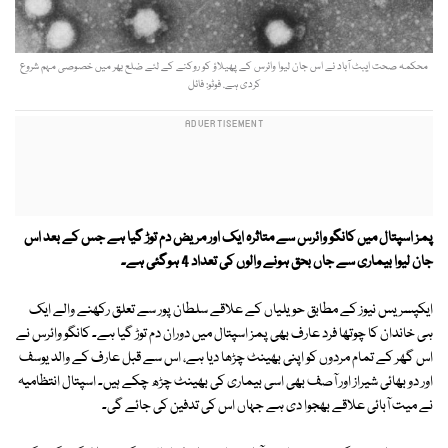
محکمہ صحت ایبٹ آباد نے اس جان لیوا وائرس کے پھیلاؤ کو روکنے کے لئے ضلع بھر میں خصوصی مہم شروع
کردی ہے. فوٹو: فائل
پمز اسپتال میں کانگو وائرس سے متاثرہ ایک اور مریض دم توڑ گیا ہے جس کے بعد اس
جان لیوا بیماری سے جاں بحق ہونے والوں کی تعداد 4 ہوگئی ہے۔
ایکپسریس نیوز کے مطابق حویلیاں کے علاقے سلطان پور سے تعلق رکھنے والے ایک
ہی خاندان کا چوتھا فرد عارف بھی پمز اسپتال میں دوران دم توڑ گیا ہے۔ کانگو وائرس نے
اس گھر کے تمام مردوں کو اپنی بھینٹ چڑھا دیا ہے، اس سے قبل عارف کے والد یوسف
اور دو بھائی شیراز اور آصف بھی اسی بیماری کی بھینٹ چڑھ چکے ہیں۔ اسپتال انتظامیہ
نے میت آبائی علاقے بھجوا دی ہے جہاں اس کی تدفین کی جائے گی۔