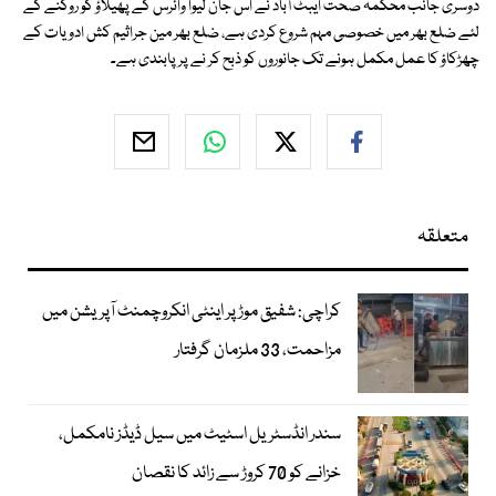
دوسری جانب محکمہ صحت ایبٹ آباد نے اس جان لیوا وائرس کے پھیلاؤ کو روکنے کے
لئے ضلع بھر میں خصوصی مہم شروع کردی ہے، ضلع بھر مین جراثیم کش ادویات کے
چھڑکاؤ کا عمل مکمل ہونے تک جانوروں کو ذبح کر نے پر پابندی ہے۔
متعلقہ
کراچی: شفیق موڑ پر اینٹی انکروچمنٹ آپریشن میں
مزاحمت، 33 ملزمان گرفتار
سندر انڈسٹریل اسٹیٹ میں سیل ڈیڈز نامکمل،
خزانے کو 70 کروڑ سے زائد کا نقصان