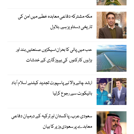
مکہ مشترکہ دفاعی معاہدہ خطے میں امن کی
تاریخی دستاویز ہے، بلاول
حب میں پانی کا بحران؛سیکڑوں صنعتیں بند اور
ہزاروں کارکنوں کی بیروزگاری کے خدشات
ارشد چائے والا نے پاسپورٹ تجدید کیلئے اسلام آباد
ہائیکورٹ سے رجوع کرلیا
سعودی عرب، پاکستان اور ترکیہ کے درمیان دفاعی
معاہدے پر سعودی وزیر کا بیان