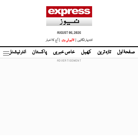
AUGUST 06, 2026
اشتہار لگائیں |
لائیو ٹی وی
| آج کا اخبار
صفحۂ اول
تازہ ترین
کھیل
خاص خبریں
پاکستان
انٹر نیشنل
ٹا