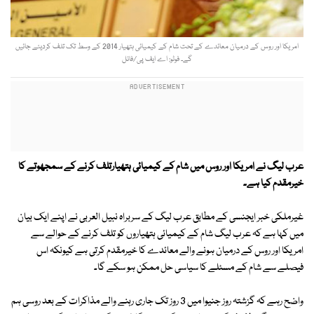
امریکا اور روس کے درمیان معائدے کے تحت شام کے کیمیائی ہتھیار 2014 کے وسط تک تلف کردیئے جائیں
گے۔ فوٹو: اے ایف پی/فائل
عرب لیگ نے امریکا اور روس میں شام کے کیمیائی ہتھیارتلف کرنے کے سمجھوتے کا
خیرمقدم کیا ہے۔
غیرملکی خبر ایجنسی کے مطابق عرب لیگ کے سربراہ نبیل العربی نے اپنے ایک بیان
میں کہا ہے کہ عرب لیگ شام کے کیمیائی ہتھیاروں کو تلف کرنے کے حوالے سے
امریکا اور روس کے درمیان ہونے والے معائدے کا خیرمقدم کرتی ہے کیونکہ اس
فیصلے سے شام کے مسئلے کا سیاسی حل ممکن ہو سکے گا۔
واضح رہے کہ گزشتہ روز جنیوا میں 3 روز تک جاری رہنے والے مذاکرات کے بعد روسی ہم