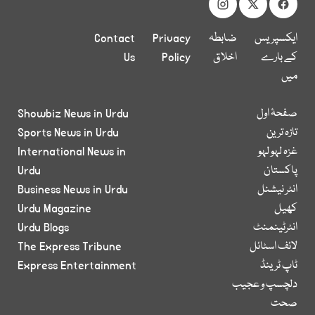
ایکسپریس
ضابطہ
Privacy
Contact
کے بارے
اخلاق
Policy
Us
میں
صفحۂ اول
Showbiz News in Urdu
تازہ ترین
Sports News in Urdu
غزہ لہو لہو
International News in
پاکستان
Urdu
انٹر نیشنل
Business News in Urdu
کھیل
Urdu Magazine
انٹرٹینمنٹ
Urdu Blogs
لائف اسٹائل
The Express Tribune
ٹاپ ٹرینڈ
Express Entertainment
دلچسپ و عجیب
صحت