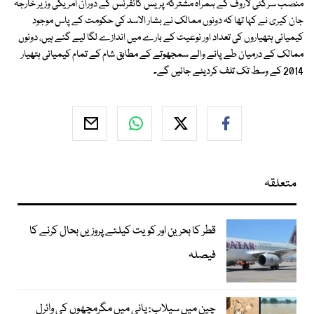
منصب سرگئی لاروف کے ہمراہ مشترکہ پریس کانفرنس کے دوران امریکی وزیر خارجہ
جان کیری نے کہا تھا کہ دونوں ممالک نے بشار الاسد کی حکومت کے پاس موجود
کیمیائی ہتھیاروں کی تعداد اور نوعیت کے بارے میں اندازے لگا لیے گئے ہیں، دونوں
ممالک کے درمیان طے پانے والے سمجھوتے کے مطابق شام کے تمام کیمیائی ہتھیار
2014 کے وسط تک تلف کردیئے جائیں گے۔
متعلقہ
قطر کا بحرین اور کویت کیلئے پروزیں بحال کرنے کا
فیصلہ
چین میں سیلاب: پانی میں مگرمچھوں کی وائرل