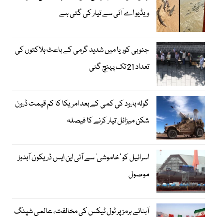
ویڈیو اے آئی سے تیار کی گئی ہے
جنوبی کوریا میں شدید گرمی کے باعث ہلاکتوں کی
تعداد 21 تک پہنچ گئی
گولہ بارود کی کمی کے بعد امریکا کا کم قیمت ڈرون
شکن میزائل تیار کرنے کا فیصلہ
اسرائیل کو ’خاموشی‘ سے آئی این ایس ڈریکون آبدوز
موصول
آبنائے ہرمز پر ٹول ٹیکس کی مخالفت، عالمی شپنگ