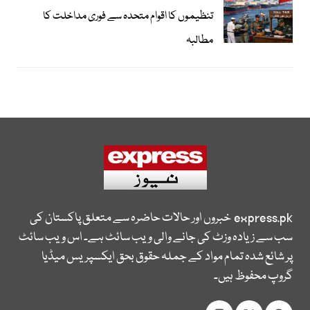
تنظیموں کا اقوام متحدہ سے فوری مداخلت کا
مطالبہ
express.pk
خبروں اور حالات حاضرہ سے متعلق پاکستان کی
سب سے زیادہ وزٹ کی جانے والی ویب سائٹ ہے۔ اس ویب سائٹ
پر شائع شدہ تمام مواد کے جملہ حقوق بحق ایکسپریس میڈیا
گروپ محفوظ ہیں۔