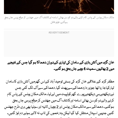
مالک مکان یونس کے پاس کام کرنے والےدو کم سن بھائی اسامہ اورکاشف آگ میں جھلس کر موقع پرہی جاں بحق
ہوگئے۔ فوٹو: فائل
خان گڑھ میں آتش بازی کے سامان کی تیاری کےدوران دھماکا ہو گیا جس کے نتیجے
میں 2 بھائیوں سمیت 4 بچے جاں بحق ہو گئے۔
مظفر گڑھ کے علاقے خان گڑھ کی بستی توحید آباد کےاس گھرمیں آتش بازی کاسامان
تیارکیاجا رہا تھا جوزور داردھماکےسےپھٹ گیا، دھماکے سےآگ لگ گئی جس
نےدیکھتےہی دیکھتےپورے گھرکولپیٹ میں لےلیا۔ مالک مکان یونس کے پاس کام
کرنے والےدو کم سن بھائی اسامہ اورکاشف آگ میں جھلس کر موقع پرہی جاں بحق
ہوگئے۔ دھماکے سے مالک مکان یونس اور 2 بچیاں ثانیہ اور سونیا بھی بری طرح جھلس
گئیں جنہیں اسپتال منتقل کیا گیا لیکن وہ زخموں کی تاب نہ لاتے ہوئے دم توڑ گئیں۔