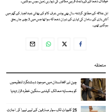
خوفناک دھماکےکےباعث قریبی مکانوں کی دیواریں زمین ہوس ہوگئیں۔
اہل علاقہ کے مطابق گزشتہ سال بھی یونس عرف کالو کے بھائی عبدالجبار کےگھر میں
آتش بازی کے سامان کی تیاری کے دوران دھماکہ ہوا تھاجس میں 3 بچے جاں بحق
ہوگئے تھے۔
متعلقہ
چین نے افغانستان میں موجود دہشتگرد تنظیموں
کو ہمسایہ ممالک کیلئے سنگین خطرہ قرار دیدیا
25 کلوواٹ تک سولر صارفین کے لیے نیپرا کی اجازت