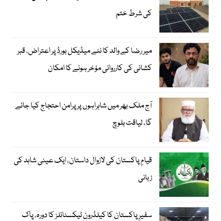
کی شرط ختم
میر رضا کے والد کا نئے میڈیکل بورڈ پر اعتراض، قبر
کشائی کی کارروائی مؤخر ہونے کا امکان
آج ملک بھر میں شاہراہوں پر پرامن احتجاج کیا جائے
گا، لیاقت بلوچ
قیامِ پاکستان کی لازوال داستان، ایک عینی شاہد کی
زبانی
سفیرِ پاکستان کا کیلڈرون ٹیکسٹائلز کا دورہ، پاک