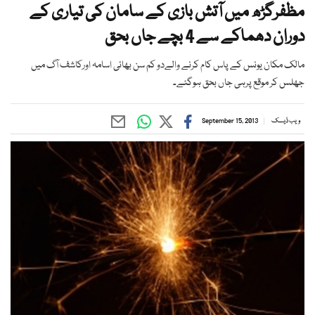
مظفرگڑھ میں آتش بازی کے سامان کی تیاری کے
دوران دھماکے سے 4 بچے جاں بحق
مالک مکان یونس کے پاس کام کرنے والےدو کم سن بھائی اسامہ اورکاشف آگ میں
جھلس کر موقع پرہی جاں بحق ہوگئے۔
ویب ڈیسک
September 15, 2013