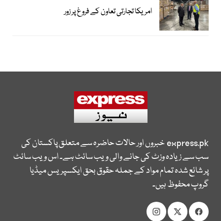
امریکا تجارتی تعاون کے فروغ پر زور
express.pk
خبروں اور حالات حاضرہ سے متعلق پاکستان کی
سب سے زیادہ وزٹ کی جانے والی ویب سائٹ ہے۔ اس ویب سائٹ
پر شائع شدہ تمام مواد کے جملہ حقوق بحق ایکسپریس میڈیا
گروپ محفوظ ہیں۔