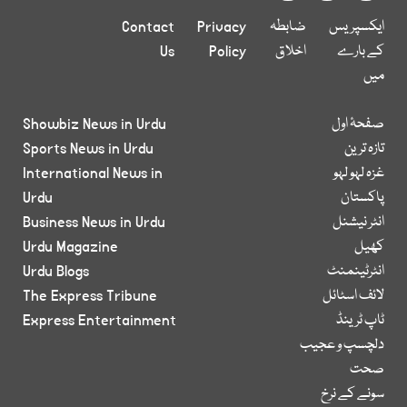
ایکسپریس
ضابطہ
Privacy
Contact
کے بارے
اخلاق
Policy
Us
میں
صفحۂ اول
Showbiz News in Urdu
تازہ ترین
Sports News in Urdu
غزہ لہو لہو
International News in
پاکستان
Urdu
انٹر نیشنل
Business News in Urdu
کھیل
Urdu Magazine
انٹرٹینمنٹ
Urdu Blogs
لائف اسٹائل
The Express Tribune
ٹاپ ٹرینڈ
Express Entertainment
دلچسپ و عجیب
صحت
سونے کے نرخ