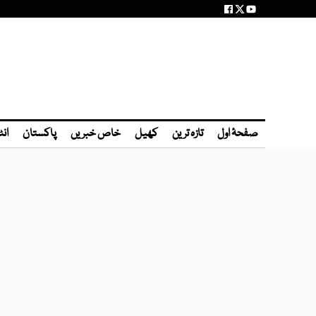
صفحۂ اول
تازہ ترین
کھیل
خاص خبریں
پاکستان
انٹ