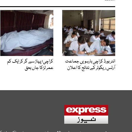
انٹر بورڈ کراچی بارہویں جماعت
کراچی؛ پہاڑ سے گر کر ایک کم
آرٹس ریگولر کے نتائج کا اعلان
عمر لڑکا جاں بحق