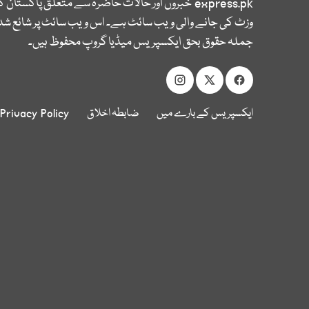
express.pk
خبروں اور حالات حاضرہ سے متعلق پاکستان 
وزٹ کی جانے والی ویب سائٹ ہے۔ اس ویب سائٹ پر شائع شدہ
جملہ حقوق بحق ایکسپریس میڈیا گروپ محفوظ ہیں۔
ایکسپریس کے بارے میں
ضابطہ اخلاق
Privacy Policy