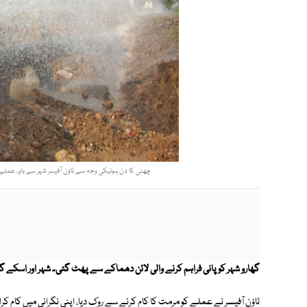
چھٹی کا دن ہونیکی وجہ سے ٹاؤن آفیسر شہر سے باہر، عملے ک
گھارو شہر کو پانی فراہم کرنے والی لائن دھماکے سے پھٹ گئی۔ شہر اور اسکے 
ٹاؤن آفیسر نے عملے کو مرمت کا کام کرنے سے روک دیا، اپنی نگرانی میں کام کر