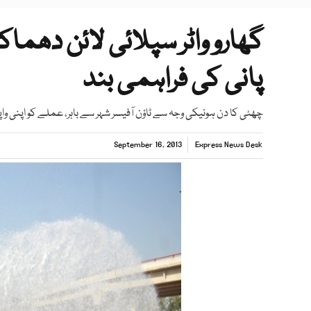
گھارو واٹر سپلائی لائن دھم
پانی کی فراہمی بند
چھٹی کا دن ہونیکی وجہ سے ٹاؤن آفیسر شہر سے باہر، عملے کو اپنی و
September 16, 2013
Express News Desk