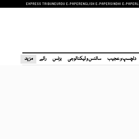
EXPRESS TRIBUNE
URDU E-PAPER
ENGLISH E-PAPER
SINDHI E-PAPER
L
دلچسپ و عجیب
سائنس و ٹیکنالوجی
بزنس
رائے
مزید