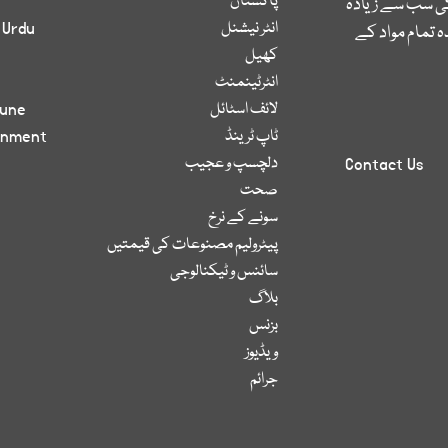
پاکستان
کی سب سے زیادہ
انٹر نیشنل
 Urdu
 تمام مواد کے
کھیل
انٹرٹینمنٹ
لائف اسٹائل
bune
ٹاپ ٹرینڈ
inment
دلچسپ و عجیب
Contact Us
صحت
سونے کے نرخ
پیٹرولیم مصنوعات کی قیمتیں
سائنس و ٹیکنالوجی
بلاگ
بزنس
ویڈیوز
جرائم