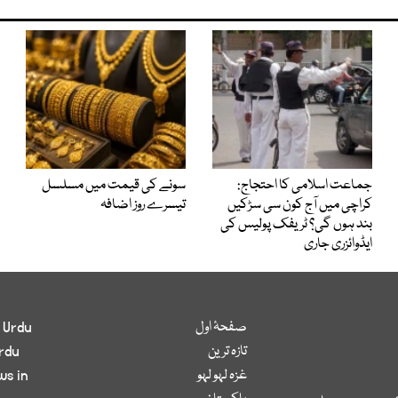
جماعت اسلامی کا احتجاج:
سونے کی قیمت میں مسلسل
کراچی میں آج کون سی سڑکیں
تیسرے روز اضافہ
بند ہوں گی؟ ٹریفک پولیس کی
ایڈوائزری جاری
صفحۂ اول
 Urdu
تازہ ترین
rdu
غزہ لہو لہو
ws in