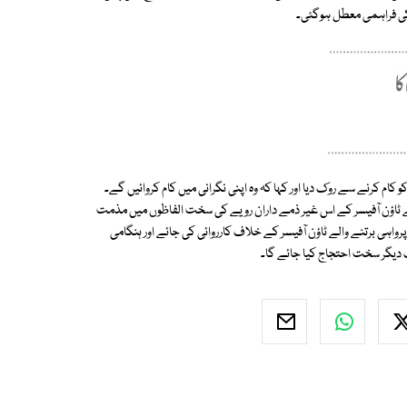
کی فراہمی معطل ہوگئی۔
کام کرنے سے روک دیا اور کہا کہ وہ اپنی نگرانی میں کام کروائیں گے۔
 نے ٹاؤن آفیسر کے اس غیر ذمے داران رویے کی سخت الفاظوں میں مذمت
واہی برتنے والے ٹاؤن آفیسر کے خلاف کارروائی کی جائے اور ہنگامی
ت دیگر سخت احتجاج کیا جائے گا۔