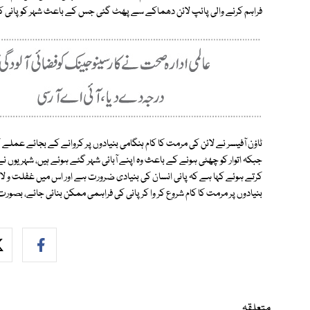
فراہم کرنے والی پائپ لائن دھماکے سے پھٹ گئی جس کے باعث شہر کو پانی 
ٹاؤن آفیسر نے لائن کی مرمت کا کام ہنگامی بنیادوں پر کروانے کے بجائے عملے کو 
جبکہ اتوار کو چھٹی ہونے کے باعث وہ اپنے آبائی شہر گئے ہوئے ہیں، شہریوں
کرتے ہوئے کہا ہے کہ پانی انسان کی بنیادی ضرورت ہے اور اس میں غفلت و لاپر
بنیادوں پر مرمت کا کام شروع کر وا کر پانی کی فراہمی ممکن بنائی جائے، بصور
متعلقہ