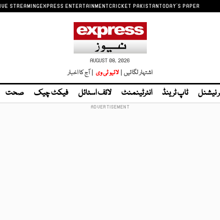
IVE STREAMING
EXPRESS ENTERTAINMENT
CRICKET PAKISTAN
TODAY'S PAPER
AUGUST 08, 2026
اشتہار لگائیں |
لائیو ٹی وی
| آج کا اخبار
ر نیشنل
ٹاپ ٹرینڈ
انٹرٹینمنٹ
لائف اسٹائل
فیکٹ چیک
صحت