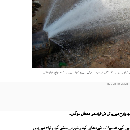
و اپنی واپسی تک لائن کی مرمت کرنے سے روکدیا، شہریوں کا احتجاج۔ فوٹو: فائل
گرد ونواح میںپانی کی فراہمی معطل ہوگئی۔
ائیں گے۔ تفصیلات کے مطابق گھارو شہر اور اسکے گرد و نواح میں پانی