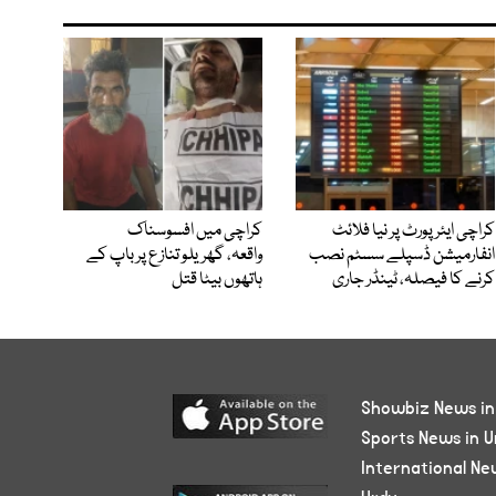
کراچی ایئرپورٹ پر نیا فلائٹ
کراچی میں افسوسناک
انفارمیشن ڈسپلے سسٹم نصب
واقعہ، گھریلو تنازع پر باپ کے
کرنے کا فیصلہ، ٹینڈر جاری
ہاتھوں بیٹا قتل
Showbiz News in
Sports News in U
International Ne