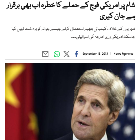
شام پر امریکی فوج کے حملے کا خطرہ اب بھی برقرار
ہے جان کیری
شہریوں کے خلاف کیمیائی ہتھیار استعمال کرنے جیسے جرائم کو برداشت نہیں کیا
جاسکتا،امریکی وزیر خارجہ کی اسرائیلی۔۔۔
September 16, 2013
News Agencies