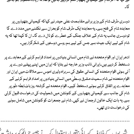
نے کہا کہ اگر شام کے کیمیائی ہتھیار ختم کردیے جائیں تو علاقہ زیادہ محفوظ ہو جائے
گا۔
دوسری طرف شام کے وزیر برائے مفاہمت علی حیدر نے کہاکہ کیمیائی ہتھیاروں پر
معاہدہ شام کی فتح ہے۔ یہ معاہدہ ایک طرف شام کو بحران سے نکلنے میں مدد دے گا
تو دوسری جانب یہ شام کے خلاف جنگ کے خطرے کو ٹال دے گا۔ ان کا کہنا تھا کہ یہ
شام کے لیے ایک جیت ہے جس کے لیے ہم روسی دوستوں کے شکرگزار ہیں۔
ادھر ایران اور اقوام متحدہ نے شام میں انسانی بنیادوں پر امداد فراہم کرنے کے معاہدے پر
دستخط کر دیے ہیں۔ایرانی نائب وزیر خارجہ نے بتایا کہ ایران میں اپنے پہلے دورے پر
آئی ہوئی اقوام متحدہ کی انسانی حقوق کی سربراہ ولیری اموس سے ملاقات میں ایران اور
اقوام متحدہ نے شام سمیت مشرق وسطیٰ میں انسانی بنیادوں پر امداد فراہم کرنے کے
معاہدے پر اتفاق کرتے ہوئے دستخط کیے۔ اقوام متحدہ نے گزشتہ روز باضابطہ طور پر
شام کی جانب سے کیمیائی ہتھیاروں کے کنونشن میں شمولیت کی درخواست قبول کرلی
ہے، یہ بات ایک خاتون ترجمان نے کہی، شام نے جمعرات کو کنونشن میں شامل ہونے
کی درخواست دی تھی۔