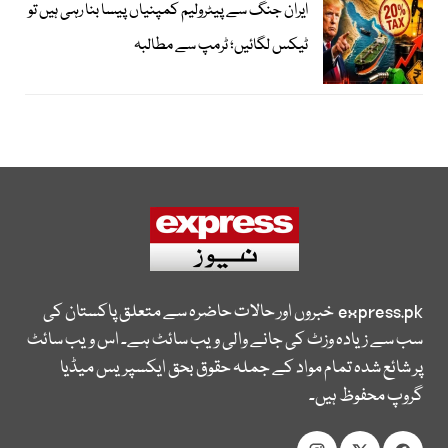
ایران جنگ سے پیٹرولیم کمپنیاں پیسا بنا رہی ہیں تو
ٹیکس لگائیں؛ ٹرمپ سے مطالبہ
express.pk
خبروں اور حالات حاضرہ سے متعلق پاکستان کی
سب سے زیادہ وزٹ کی جانے والی ویب سائٹ ہے۔ اس ویب سائٹ
پر شائع شدہ تمام مواد کے جملہ حقوق بحق ایکسپریس میڈیا
گروپ محفوظ ہیں۔