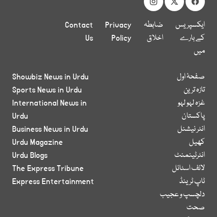
ایکسپریس
ضابطہ
Privacy
Contact
کے بارے
اخلاق
Policy
Us
میں
صفحۂ اول
Showbiz News in Urdu
تازہ ترین
Sports News in Urdu
غزہ لہو لہو
International News in
پاکستان
Urdu
انٹر نیشنل
Business News in Urdu
کھیل
Urdu Magazine
انٹرٹینمنٹ
Urdu Blogs
لائف اسٹائل
The Express Tribune
ٹاپ ٹرینڈ
Express Entertainment
دلچسپ و عجیب
صحت