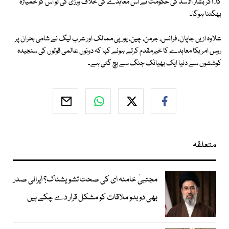
گا، اگر بشار الاسد کی حکومت نے اس معاہدے کی خلاف ورزی کی تو اس کو خمیازہ
بھگتنا ہوگا۔
علاوہ ازیں جاپان، فرانس، جرمن، چین، یورپی ممالک اور عرب لیگ نے شامی بحران پر
روس امریکا معاہدے کا خیرمقدم کرتے ہوئے کہا کہ دونوں عالمی قوتوں کی سنجیدہ
کوششوں سے دنیا ایک بھیانک جنگ سے بچ گئی ہے۔
متعلقہ
مجتبیٰ خامنہ ای کی صحت تشویشناک؟ ایرانی صدر
بھی دوبدو ملاقات کو مشکل قرار دے چکے ہیں