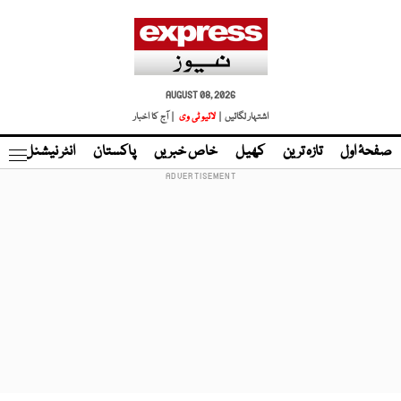
AUGUST 08, 2026
اشتہار لگائیں |
لائیو ٹی وی
| آج کا اخبار
صفحۂ اول
تازہ ترین
کھیل
خاص خبریں
پاکستان
انٹر نیشنل
ٹا