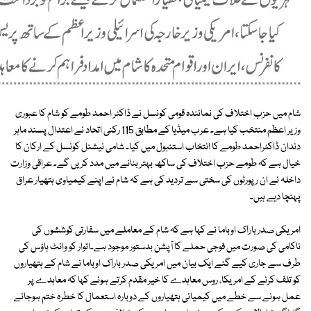
شام میں حزب اختلاف کی نمائندہ قومی کونسل نے ڈاکٹر احمد طومے کو شام کا عبوری
وزیر اعظم منتخب کیا ہے۔ عرب میڈیا کے مطابق 115 رکنی اتحاد نے اعتدال پسند ماہر
دندان ڈاکٹراحمد طومے کا انتخاب استنبول میں کیا۔ شامی نیشنل کونسل کے ارکان کا
خیال ہے کہ طومے حزب اختلاف کی ساکھ بہتر بنانے میں مدد کریں گے۔ عراقی وزارت
داخلہ نے ان رپورٹوں کی سختی سے تردید کی ہے کہ شام نے اپنے کیمیاوی ہتھیار عراق
پہنچا دیے ہیں۔
امریکی صدر باراک اوباما نے کہا ہے کہ شام کے معاملے میں سفارتی کوششوں کی
ناکامی کی صورت میں فوجی حملے کا آپشن بدستور موجود ہے۔اتوار کو وائٹ ہاؤس کی
طرف سے جاری کیے گئے ایک بیان میں امریکی صدر باراک اوباما نے شام کے ہتھیاروں
کو تلف کرنے کے امریکا، روس معاہدے کا خیر مقدم کرتے ہوئے کہا کہ معاہدے پر
عمل ہونے سے خطے میں کیمیائی ہتھیاروں کے دوبارہ استعمال کا خطرہ ختم ہوجائے