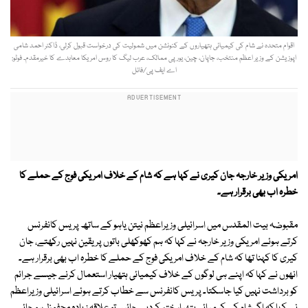
اقوام متحدہ نے شام کی کیمیائی ہتھیاروں کے کنونشن میں شمولیت کی درخواست قبول کرلی، ڈاکٹر احمد شامی
اپوزیشن کے وزیر اعظم منتخب، جاپان، چین، یورپی ممالک، عرب لیگ کا روس امریکا معاہدے کا خیرمقدم۔ فوٹو:
اے ایف پی/فائل
امریکی وزیر خارجہ جان کیری نے کہا ہے کہ شام کے خلاف امریکی فوج کے حملے کا
خطرہ اب بھی برقرار ہے۔
مقبوضہ بیت المقدس میں اسرائیلی وزیراعظم نیتن یاہو کے ساتھ پریس کانفرنس
کرتے ہوئے امریکی وزیر خارجہ نے کہا کہ ہم کھوکھلی باتوں پر یقین نہیں رکھتے، جان
کیری کا کہنا تھا کہ شام کے خلاف امریکی فوج کے حملے کا خطرہ اب بھی برقرار ہے۔
انھوں نے کہا کہ اپنے ہی لوگوں کے خلاف کیمیائی ہتھیار استعمال کرنے جیسے جرائم
کو برداشت نہیں کیا جاسکتا۔ پریس کانفرنس سے خطاب کرتے ہوئے اسرائیلی وزیراعظم