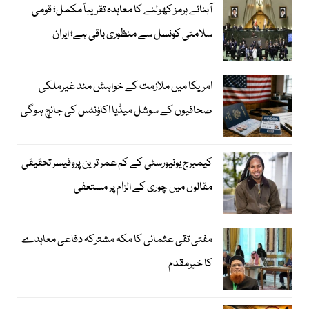
آبنائے ہرمز کھولنے کا معاہدہ تقریباً مکمل؛ قومی
سلامتی کونسل سے منظوری باقی ہے؛ ایران
امریکا میں ملازمت کے خواہش مند غیرملکی
صحافیوں کے سوشل میڈیا اکاؤنٹس کی جانچ ہوگی
کیمبرج یونیورسٹی کے کم عمر ترین پروفیسر تحقیقی
مقالوں میں چوری کے الزام پر مستعفی
مفتی تقی عثمانی کا مکہ مشترکہ دفاعی معاہدے
کا خیرمقدم