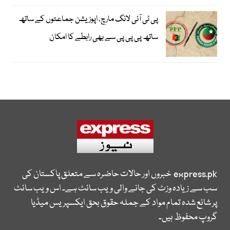
پی ٹی آئی لانگ مارچ، اپوزیشن جماعتوں کے ساتھ
ساتھ پی پی پی سے بھی رابطے کا امکان
express.pk
خبروں اور حالات حاضرہ سے متعلق پاکستان کی
سب سے زیادہ وزٹ کی جانے والی ویب سائٹ ہے۔ اس ویب سائٹ
پر شائع شدہ تمام مواد کے جملہ حقوق بحق ایکسپریس میڈیا
گروپ محفوظ ہیں۔