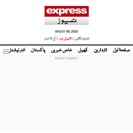
AUGUST 08, 2026
اشتہار لگائیں |
لائیو ٹی وی
| آج کا اخبار
صفحۂ اول
تازہ ترین
کھیل
خاص خبریں
پاکستان
انٹر نیشنل
ٹا