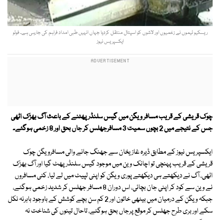
ریسکیو ٹیموں نے زخمیوں اور لاشوں کو اسپتال منتقل کردیا جہاں انہیں طبی امداد فراہم کی جارہی ہے۔ فوٹو
ایکسپریس نیوز
چوک قریشی کے قریب مسافر ویگن میں گیس سلنڈر پھٹنے کے باعث آگ بھڑک اٹھی
جس کے نتیجے میں 2 بچوں سمیت 3 مسافرجھلس کر جاں بحق اور 8 زخمی ہوگئے۔
ایکسپریس نیوز کے مطابق ڈیرہ غازیخان سے جھنگ جانے والی مسافرویگن چوک
قریشی کے قریب پہنچی تو اچانک وین میں موجود گیس سلنڈر پھٹ گیا اور آگ بھڑک
اٹھی، آگ نے دیکھتے ہی دیکھتے پوری ویگن کو اپنی لپیٹ میں لے لیا، کئی مسافروں
نے وین سے کود کر اپنی جان بچائی، اس دوران 8 مسافر جھلس کر شدید زخمی ہوگئے،
جبکہ ویگن کے درمیان میں بیٹھی خاتون اور 2 کم سن بچے کوشش کے باوجود باہرنہ نکل
سکے اور بری طرح جھلس کر موقع پرجاں بحق ہوگئے، تاحال تینوں کی شناخت نہ