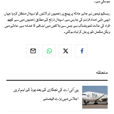
ہوسکی ہے۔
ریسکیو ٹیموں نے جائے حادثہ پر پہنچ پر زخمیوں اور لاشوں کو اسپتال منتقل کردیا جہاں
انہیں طبی امداد فراہم کی جارہی ہے، اسپتال ذرائع کے مطابق زخمیوں میں سے کچھ
افراد کی حالت تشویشناک ہے جس سے ہلاکتوں میں اضافے کا خدشہ ہے، حادثے میں
ویگن مکمل طور پرجل کر تباہ ہوگئی۔
متعلقہ
پی آئی اے کی نجکاری کے بعد بورڈ کے اہم ترین
اجلاس میں بڑے فیصلے