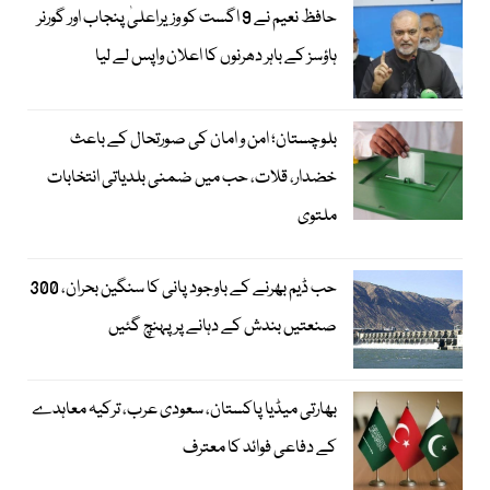
حافظ نعیم نے 9 اگست کو وزیراعلیٰ پنجاب اور گورنر
ہاؤسز کے باہر دھرنوں کا اعلان واپس لے لیا
بلوچستان؛ امن و امان کی صورتحال کے باعث
خضدار، قلات، حب میں ضمنی بلدیاتی انتخابات
ملتوی
حب ڈیم بھرنے کے باوجود پانی کا سنگین بحران، 300
صنعتیں بندش کے دہانے پر پہنچ گئیں
بھارتی میڈیا پاکستان، سعودی عرب، ترکیہ معاہدے
کے دفاعی فوائد کا معترف