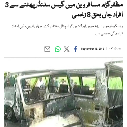
مظفرگڑھ مسافر وین میں گیس سلنڈر پھٹنے سے 3
افراد جاں بحق 8 زخمی
ریسکیو ٹیموں نے زخمیوں اور لاشوں کو اسپتال منتقل کردیا جہاں انہیں طبی امداد
فراہم کی جارہی ہے۔
ویب ڈیسک
September 16, 2013