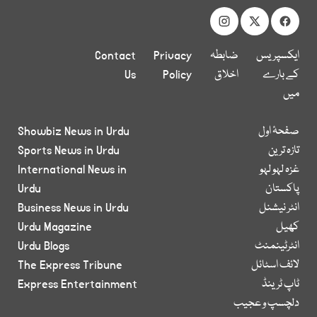
ایکسپریس
ضابطہ
Privacy
Contact
کے بارے
اخلاق
Policy
Us
میں
صفحۂ اول
Showbiz News in Urdu
تازہ ترین
Sports News in Urdu
غزہ لہو لہو
International News in
پاکستان
Urdu
انٹر نیشنل
Business News in Urdu
کھیل
Urdu Magazine
انٹرٹینمنٹ
Urdu Blogs
لائف اسٹائل
The Express Tribune
ٹاپ ٹرینڈ
Express Entertainment
دلچسپ و عجیب