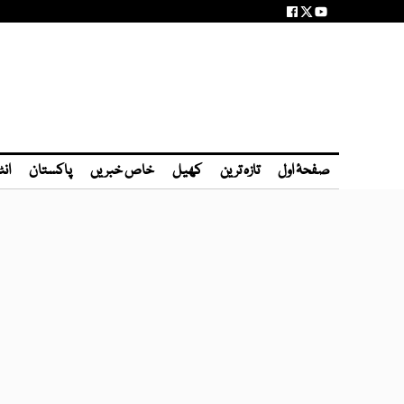
صفحۂ اول
تازہ ترین
کھیل
خاص خبریں
پاکستان
انٹ