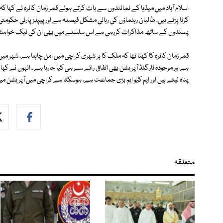
اسلام آباد میں میڈیا کے نمائندوں سے بات کرتے ہوئے قمر زمان کائرہ نے کہا 
کرنا پڑتے ہیں، طالبان رہنماؤں کی رہائی مشکل فیصلہ ہے اور پیپلز پارٹی 
پسندوں کے ساتھ مذاکرات کررہی ہے اس سلسلے میں بھی ان کی نیک خواہ
قمر زمان کائرہ کا کہنا تھا کہ ملک کا ہر شہری کراچی میں امن چاہتا ہے، شہر 
ہےاور موجودہ ٹارگٹڈ آپریشن بھی اتفاق رائے سے ہی کیا جارہا ہے۔ انہوں نے
پناہ لیتے ہیں اور ایم کیو ایم بڑی جماعت ہے، ہوسکتا ہے کراچی میں آپریشن
متعلقہ