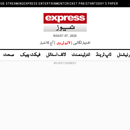
IVE STREAMING
EXPRESS ENTERTAINMENT
CRICKET PAKISTAN
TODAY'S PAPER
AUGUST 07, 2026
اشتہار لگائیں |
لائیو ٹی وی
| آج کا اخبار
ر نیشنل
ٹاپ ٹرینڈ
انٹرٹینمنٹ
لائف اسٹائل
فیکٹ چیک
صحت