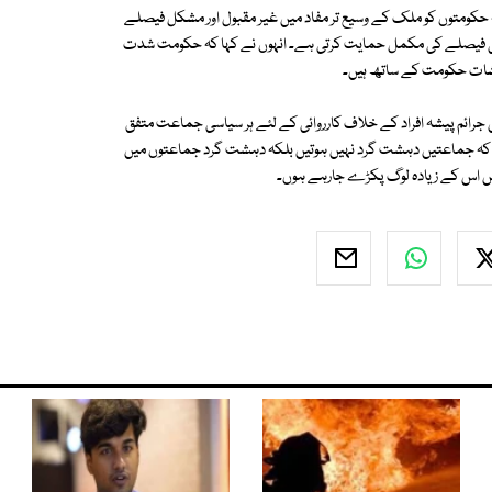
کہ حکومتوں کو ملک کے وسیع تر مفاد میں غیر مقبول اور مشکل فیصلے
حکومتی فیصلے کی مکمل حمایت کرتی ہے۔ انہوں نے کہا کہ حکومت شدت
شات حکومت کے ساتھ ہیں۔
میں جرائم پیشہ افراد کے خلاف کارروائی کے لئے ہر سیاسی جماعت متفق
 کہا کہ جماعتیں دہشت گرد نہیں ہوتیں بلکہ دہشت گرد جماعتوں میں
 میں اس کے زیادہ لوگ پکڑے جارہے ہوں۔