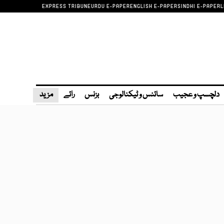
EXPRESS TRIBUNE
URDU E-PAPER
ENGLISH E-PAPER
SINDHI E-PAPER
L
دلچسپ و عجیب
سائنس و ٹیکنالوجی
بزنس
رائے
مزید