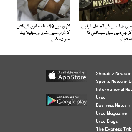
میر رضا علی کے انصاف کیلیے
لاہور میں 40 سالہ خاتون کے قتل
کراچی میں سول سوسائٹی کا
کا ڈراپ سین، شوہر اور سوتیلا بیٹا
احتجاج
ملوث نکلے
Showbiz News in
Sports News in U
International Ne
Urdu
Business News in
Urdu Magazine
Urdu Blogs
The Express Tri