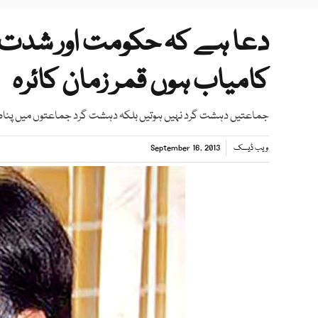
دعا ہے کہ حکومت اور شدت 
کامیاب ہوں قمر زمان کائرہ
جماعتیں دہشت گرد نہیں ہوتیں بلکہ دہشت گرد جماعتوں میں پناہ لی
ویب ڈیسک
September 16, 2013