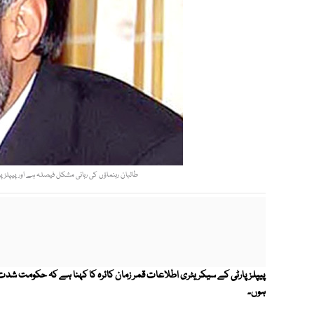
طالبان رہنماؤں کی رہائی مشکل فیصلہ ہے اور پیپلز پ
پیپلز پارٹی کے سیکریٹری اطلاعات قمر زمان کائرہ کا کہنا ہے کہ حکومت شد
ہوں۔