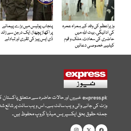
وزیراعظم کی وفد کے ہمراہ عمرہ
پنجاب پولیس میں بڑے پیمانے
کی ادائیگی، بیت اللہ میں
پر اکھاڑ پچھاڑ، ایک درجن سے زائد
حاضری کی سعادت، ملک و قوم
ڈی ایس پیز کی تقرری اور تبادلے
کیلیے خصوصی دعائیں
express.pk
خبروں اور حالات حاضرہ سے متعلق پاکستان 
وزٹ کی جانے والی ویب سائٹ ہے۔ اس ویب سائٹ پر شائع شدہ
جملہ حقوق بحق ایکسپریس میڈیا گروپ محفوظ ہیں۔