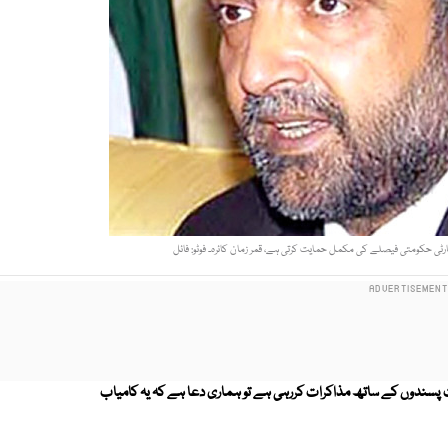
ارٹی حکومتی فیصلے کی مکمل حمایت کرتی ہے، قمر زمان کائرہ۔ فوٹو: فائل
ت پسندوں کے ساتھ مذاکرات کررہی ہے تو ہماری دعا ہے کہ یہ کامیاب