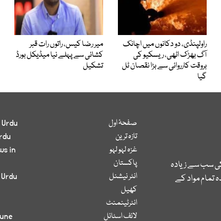
راولپنڈی، دو دکانوں میں اچانک
میر رضا کیس، راتوں رات قبر
آگ بھڑک اٹھی، ریسکیو کی
کشائی سے پہلے نیا میڈیکل بورڈ
بروقت کارروائی سے بڑا نقصان ٹل
تشکیل
گیا
صفحۂ اول
 Urdu
تازہ ترین
rdu
غزہ لہو لہو
ws in
پاکستان
کی سب سے زیادہ
انٹر نیشنل
 Urdu
 تمام مواد کے
کھیل
انٹرٹینمنٹ
لائف اسٹائل
bune