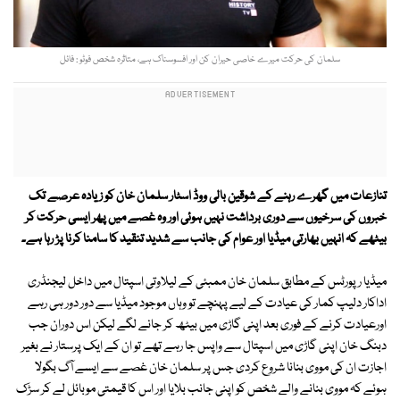
سلمان کی حرکت میرے خاصی حیران کن اور افسوسناک ہے، متاثرہ شخص فوٹو : فائل
تنازعات میں گھرے رہنے کے شوقین بالی ووڈ اسٹار سلمان خان کو زیادہ عرصے تک
خبروں کی سرخیوں سے دوری برداشت نہیں ہوئی اور وہ غصے میں پھر ایسی حرکت کر
بیٹھے کہ انہیں بھارتی میڈیا اور عوام کی جانب سے شدید تنقید کا سامنا کرنا پڑ رہا ہے۔
میڈیا رپورٹس کے مطابق سلمان خان ممبئی کے لیلاوتی اسپتال میں داخل لیجنڈری
اداکار دلیپ کمار کی عیادت کے لیے پہنچے تو وہاں موجود میڈیا سے دور دور ہی رہے
اورعیادت کرنے کے فوری بعد اپنی گاڑی میں بیٹھ کر جانے لگے لیکن اس دوران جب
دبنگ خان اپنی گاڑی میں اسپتال سے واپس جا رہے تھے تو ان کے ایک پرستار نے بغیر
اجازت ان کی مووی بنانا شروع کردی جس پر سلمان خان غصے سے ایسے آگ بگولا
ہوئے کہ مووی بنانے والے شخص کو اپنی جانب بلایا اور اس کا قیمتی موبائل لے کر سڑک