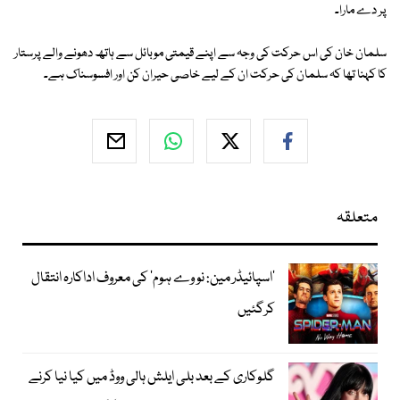
پر دے مارا۔
سلمان خان کی اس حرکت کی وجہ سے اپنے قیمتی موبائل سے ہاتھ دھونے والے پرستار
کا کہنا تھا کہ سلمان کی حرکت ان کے لیے خاصی حیران کن اور افسوسناک ہے۔
متعلقہ
’اسپائیڈر مین: نو وے ہوم‘ کی معروف اداکارہ انتقال
کرگئیں
گلوکاری کے بعد بلی ایلش ہالی ووڈ میں کیا نیا کرنے