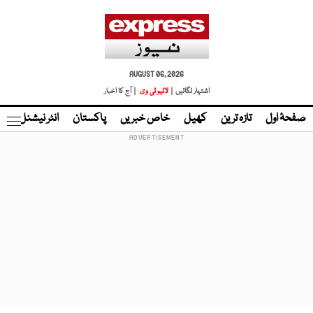
AUGUST 06, 2026
اشتہار لگائیں |
لائیو ٹی وی
| آج کا اخبار
صفحۂ اول
تازہ ترین
کھیل
خاص خبریں
پاکستان
انٹر نیشنل
ٹا