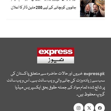
جانوروں کو بچانے کے لیے 200 ملین ڈالر کا اعلان
express.pk
خبروں اور حالات حاضرہ سے متعلق پاکستان کی
سب سے زیادہ وزٹ کی جانے والی ویب سائٹ ہے۔ اس ویب سائٹ
پر شائع شدہ تمام مواد کے جملہ حقوق بحق ایکسپریس میڈیا
گروپ محفوظ ہیں۔