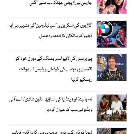
جارہی ہیں؟ پہلی جھلک سامنے آگئی
گاڑیوں کی اسکرین پر ’اسپائیڈرمین‘کی تشہیر، بی ایم
ڈبلیو کار مالکان کا شدید ردعمل
پیریز ہلٹن کی لائیو اسٹریمنگ کے دوران خود کو
نقصان پہنچانے کی کوشش، پولیس نے بروقت
ریسکیو کرلیا
ٹام ہالینڈ اور زینڈایا کی ’ساؤتھ انڈین شادی‘، اے آئی
ویڈیو نے سب کو حیران کر دیا
لیونارڈو ڈی کیپریو اور جیف بیزوس کا بڑا قدم: نایاب