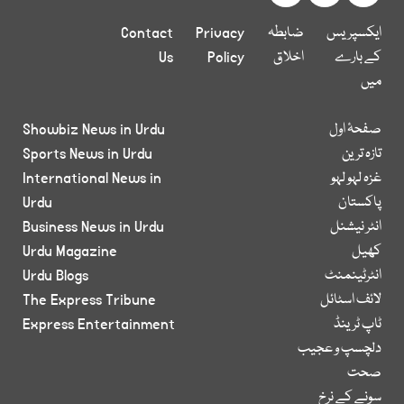
ایکسپریس
ضابطہ
Privacy
Contact
کے بارے
اخلاق
Policy
Us
میں
صفحۂ اول
Showbiz News in Urdu
تازہ ترین
Sports News in Urdu
غزہ لہو لہو
International News in
پاکستان
Urdu
انٹر نیشنل
Business News in Urdu
کھیل
Urdu Magazine
انٹرٹینمنٹ
Urdu Blogs
لائف اسٹائل
The Express Tribune
ٹاپ ٹرینڈ
Express Entertainment
دلچسپ و عجیب
صحت
سونے کے نرخ