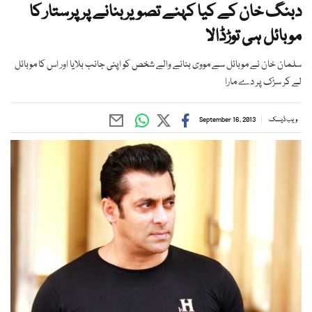
دبنگ خان کے کیا کہنے تصویربنانے پر پرستار کا
موبائل ہی توڑڈالا
سلمان خان نے موبائل سے مووی بنانے والے شخص کو اپنی جانب بلایا اور اس کا موبائل
لے کر سڑک پر دے مارا
ویب ڈیسک
September 16, 2013