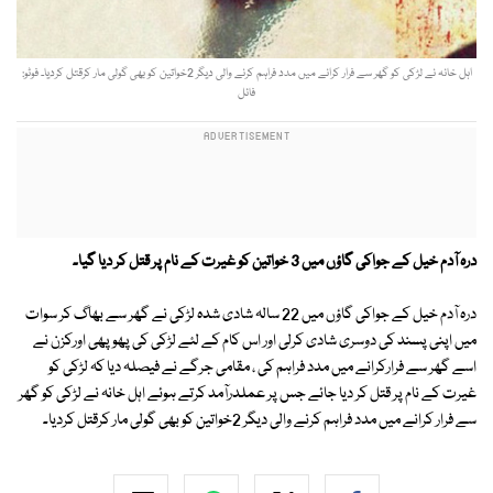
اہل خانہ نے لڑکی کو گھر سے فرار کرانے میں مدد فراہم کرنے والی دیگر 2خواتین کو بھی گولی مار کرقتل کردیا۔ فوٹو:
فائل
درہ آدم خیل کے جواکی گاؤں میں 3 خواتین کو غیرت کے نام پر قتل کر دیا گیا۔
درہ آدم خیل کے جواکی گاؤں میں 22 سالہ شادی شدہ لڑکی نے گھر سے بھاگ کر سوات
میں اپنی پسند کی دوسری شادی کرلی اور اس کام کے لئے لڑکی کی پھوپھی اورکزن نے
اسے گھر سے فرارکرانے میں مدد فراہم کی ، مقامی جرگے نے فیصلہ دیا کہ لڑکی کو
غیرت کے نام پر قتل کر دیا جائے جس پر عملدرآمد کرتے ہوئے اہل خانہ نے لڑکی کو گھر
سے فرار کرانے میں مدد فراہم کرنے والی دیگر 2خواتین کو بھی گولی مار کرقتل کردیا۔