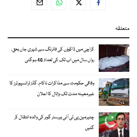
متعلقہ
کراچی میں ڈاکوؤں کی فائرنگ سے شہری جاں بحق،
رواں سال میں اب تک کی تعداد 46 ہوگئی
وفاقی حکومت سے مذاکرات ناکام، گڈز ٹرانسپورٹرز کا
غیرمعینہ مدت تک ہڑتال کا اعلان
چئیرمین پی ٹی آئی بیرسٹر گوہر کی والدہ انتقال کر
گئیں