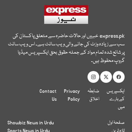
express.pk
خبروں اور حالات حاضرہ سے متعلق پاکستان کی
سب سے زیادہ وزٹ کی جانے والی ویب سائٹ ہے۔ اس ویب سائٹ
پر شائع شدہ تمام مواد کے جملہ حقوق بحق ایکسپریس میڈیا
گروپ محفوظ ہیں۔
ایکسپریس
ضابطہ
Privacy
Contact
کے بارے
اخلاق
Policy
Us
میں
صفحۂ اول
Showbiz News in Urdu
تازہ ترین
Sports News in Urdu