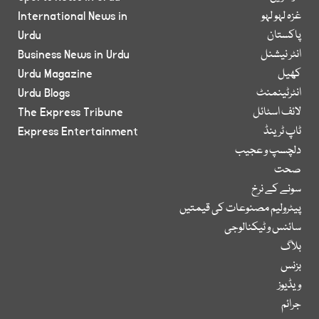
غزہ لہو لہو
International News in
پاکستان
Urdu
انٹر نیشنل
Business News in Urdu
کھیل
Urdu Magazine
انٹرٹینمنٹ
Urdu Blogs
لائف اسٹائل
The Express Tribune
ٹاپ ٹرینڈ
Express Entertainment
دلچسپ و عجیب
صحت
سونے کے نرخ
پیٹرولیم مصنوعات کی قیمتیں
سائنس و ٹیکنالوجی
بلاگ
بزنس
ویڈیوز
جرائم