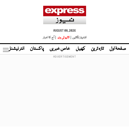
AUGUST 08, 2026
اشتہار لگائیں |
لائیو ٹی وی
| آج کا اخبار
صفحۂ اول
تازہ ترین
کھیل
خاص خبریں
پاکستان
انٹر نیشنل
ٹا