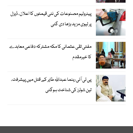
پیٹرولیم مصنوعات کی نئی قیمتوں کا اعلان، ڈیزل
پر لیوی مزید بڑھا دی گئی
مفتی تقی عثمانی کا مکہ مشترکہ دفاعی معاہدے
کا خیرمقدم
پی ٹی آئی رہنما عبداللہ طایر کے قتل میں پیشرفت،
تین شوٹرز کی شناخت ہوگئی