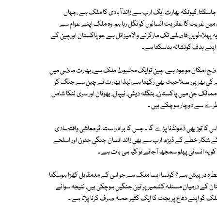
دیا جاسکتا،کیونکہ بھارت ایک ارب سے زائد آبادی کا ملک ہے ،جہاں
یں غربت کا عفریت انسانوں کو نگل رہا ہو، وہ ملک اپنے عوام سے
 یہ پہلاطویل فاصلے تک مارکرنے والامیزائل ہے جوپاکستان اورچین کے
 اپنے ہدف کونشانہ بناسکتا ہے۔
 واضح امکان موجود ہے، چین توایک مضبوط ملک ہے، بھارت ماضی میں
نے کی بھرپور صلاحیت بھی رکھتا ہے،لہذا بھارت نے چین سے جنگ کو
مالک جن میں پاکستان، بنگلہ دیش، نیپال، بھوٹان اور سری لنکا شامل
ے خطرے سے دوچار ہوچکے ہیں ۔
 کا توڑ بھی ڈھونڈنا پڑے گا ۔ جس کا براہ راست اثر معاشی واقتصادی
ل کے شکار خطے کے ڈیڑھ ارب سے بھی زائد انسان جنگی جنون اور اسلحے
 یہ انسانی پہلو سمجھ آجائے تو کیا ہی بات ہے ۔
خطرہ درپیش ہے ؟ کونسا ایسا ملک ہے جو اس کے مدمقابل کھڑا ہوسکتا
ستان کے درمیان مسئلہ کشمیر پر تین جنگیں ہوچکی ہیں، نتیجہ سوائے
ک کو اپنے دفاع پر بجٹ کا ایک کثیر حصہ صرف کرنا پڑتا ہے ۔