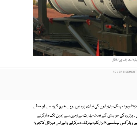
وٹو : اے ایف پی/ فائل
یتا اوروہ مہلک ہتھیاروں کی تیاری پراربوں روپے خرچ کررہا ہے اورخطے
تی ۔ برتری کی خواہش کے تحت بھارت نے زمین سے زمین تک مارکرنے
والے ایٹمی صلاحیت کے حامل اگنی5میزائل کا ریاست اڑیسہ کے ساحلی علاقے ویلرآئس لینڈسے 5 ہزارکلو میٹرتک مارکرنے والے اس میزائل کاتجربہ