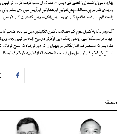
بھارت ہو یا پاکستان یا خطے کے دوسرے مماک ان سب کو مذاکرات کی ٹیبل پر بیٹ
وبربادی کے،یورپی ممالک اپنی نفرتیں اور عداوتیں اور آپس میں لڑی جانے والی 
پلیٹ فارم سے قدم بہ قدم آگے بڑھ رہے ہیں،ایک ہم ہیں کہ نفرت کے الاؤ میں اپن
آگ وباورد کا یہ کھیل عوام کے مصائب دکھوں،تکلیفوں میں بے پناہ اضافے کا س
چھت فراہم سکتا ہے ، ایٹمی جنگ میں توکوئی ذی روح زندہ ہی نہیں بچتا، ہیروشیم
مقام ہے کہ اسلحے کے انبار لگانے اور ہتھیاروں کی دوڑ کی تباہ کن سوچ کو ترک 
انسانی کی فلاح کے لیے مل جل کر سب کو مثبت انداز فکر اپنا کر کام کرنا ہوگا ۔
متعلقہ