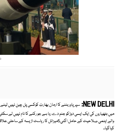
ف
NEW DELHI:
سپرپاوربننے کا ارمان بھارت کوکسی پل چین نہیں لینے د
میں ہتھیاروں کی ایک ایسی دوڑکو جنم دے رہا ہے جو رکنے کا نام نہیں لے سک
کیاگیا۔