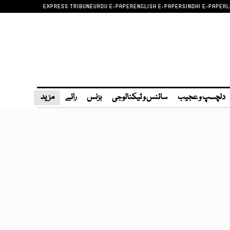
EXPRESS TRIBUNE
URDU E-PAPER
ENGLISH E-PAPER
SINDHI E-PAPER
L
دلچسپ و عجیب
سائنس و ٹیکنالوجی
بزنس
رائے
مزید