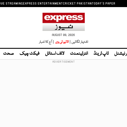
IVE STREAMING
EXPRESS ENTERTAINMENT
CRICKET PAKISTAN
TODAY'S PAPER
AUGUST 08, 2026
اشتہار لگائیں |
لائیو ٹی وی
| آج کا اخبار
ر نیشنل
ٹاپ ٹرینڈ
انٹرٹینمنٹ
لائف اسٹائل
فیکٹ چیک
صحت