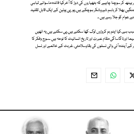
ھ کر سوچنا چاہیے کہ ہتھیاروں کی دوڑ کا آخرکیا فائدہ ماسوائے تباہی
جنگیں بھلا کر باہم شیروشکر ہوچکے ہیں،یورپی یونین کے ایک قابل تقلید
ے عوام کو جلا رہے ہیں ۔
بب ہے،کیا ایٹم بم کروڑوں لوگ کھا سکتے ہیں،پی سکتے ہیں یہ انھیں
ا اورناگاساگی مقام عبرت اور تاریخ انسانیت کا نوحہ ہیں ۔سوچ وفکر کا
کر کے آیندہ آنی والی نسلوں کی بقاوسلامتی، غربت کے خاتمے اور نسل