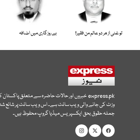
تو غنی از ھر دو عالم من فقیر!
بے روزگاری میں اضافہ
express.pk
خبروں اور حالات حاضرہ سے متعلق پاکستان 
وزٹ کی جانے والی ویب سائٹ ہے۔ اس ویب سائٹ پر شائع شدہ
جملہ حقوق بحق ایکسپریس میڈیا گروپ محفوظ ہیں۔