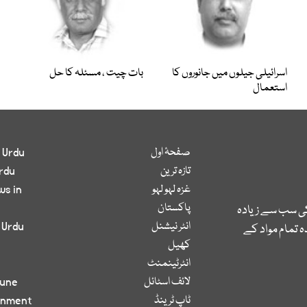
اسرائیلی جیلوں میں جانوروں کا
بات چیت ، مسئلہ کا حل
استعمال
صفحۂ اول
 Urdu
تازہ ترین
rdu
غزہ لہو لہو
ws in
پاکستان
کی سب سے زیادہ
انٹر نیشنل
 Urdu
 تمام مواد کے
کھیل
انٹرٹینمنٹ
لائف اسٹائل
bune
ٹاپ ٹرینڈ
inment