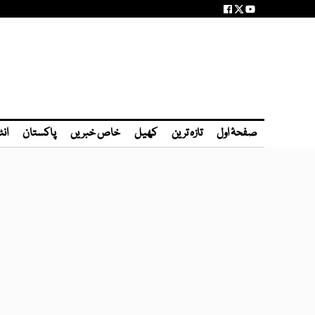
صفحۂ اول
تازہ ترین
کھیل
خاص خبریں
پاکستان
انٹ