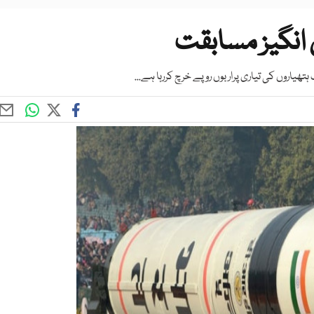
انگیز مسابقت
تھیاروں کی تیاری پراربوں روپے خرچ کررہا ہے...