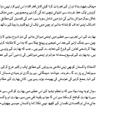
مہلک ہتھیاربنانا اوران کے تجربات کرنا کوئی قابل فخر اقدام اس لیے قرار نہیں 
کروڑوں لوگ خط غربت سے انتہائی نیچے زندگی گزارنے پرمجبورہیں ، جس ملک م
غافل ہوکر میزائل بنانے کی دوڑ میں شامل ہورہا ہے۔ خبر کی تفصیل کے مطابق
اندرتک اپنے اہداف کو نشانہ بنانے اور چین میں ایک ٹن نیوکلیئر وارہیڈکے ساتھ
بھارت کے اس تجربے سے خطے میں ایٹمی میزائل بنانے کی دوڑ شروع ہونے کا
چین سے جنگ لڑنے کے بعد اس نتیجے پر پہنچ چکا ہے کہ وہ اس کا مقابلہ کر
بھلا کر باہمی تعاون کے فروغ کے معاہدے کیے ہیں ۔ جب کہ بھارت کے پڑوسی م
ہیں ، وہ بھارت کے توسیع پسندانہ عزائم اور ایٹمی میزائلوں کی زد میں آنے ک
لامحالہ پاکستان کو بھی اپنی دفاعی ضرورتوں کے مطابق ایک زرکثیر خرچ کرکے اس
صورتحال پر پڑے گا ۔ غربت ، جہالت ، مہنگائی ، بے روزگاری اور بنیادی مسائ
کے انبار جمع کرنے کی خواہش کی بھینٹ چڑھ رہے ہیں ، کاش بھارت کے حکام کو
سوال تو یہ پیدا ہوتا ہے کہ براعظم ایشیا کے اس خطے میں بھارت کو کس سے 
ہے یا بھارت کو فتح کرسکتا ہے اس کا جواب یقینا نفی میں ہے۔ بھارت اور پاک
جانی،مالی اوراقتصادی نقصان کے کچھ نہیں نکلا،الٹا پاکستان جیسے چھوٹے مل