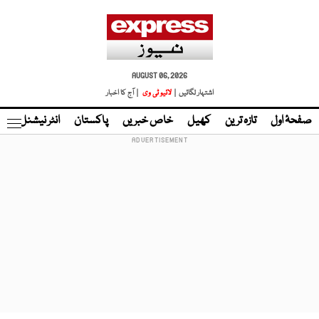
AUGUST 06, 2026
اشتہار لگائیں |
لائیو ٹی وی
| آج کا اخبار
صفحۂ اول
تازہ ترین
کھیل
خاص خبریں
پاکستان
انٹر نیشنل
ٹا