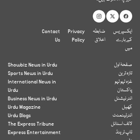
ایکسپریس
ضابطہ
Privacy
Contact
کے بارے
اخلاق
Policy
Us
میں
صفحۂ اول
Showbiz News in Urdu
تازہ ترین
Sports News in Urdu
غزہ لہو لہو
International News in
پاکستان
Urdu
انٹر نیشنل
Business News in Urdu
کھیل
Urdu Magazine
انٹرٹینمنٹ
Urdu Blogs
لائف اسٹائل
The Express Tribune
ٹاپ ٹرینڈ
Express Entertainment