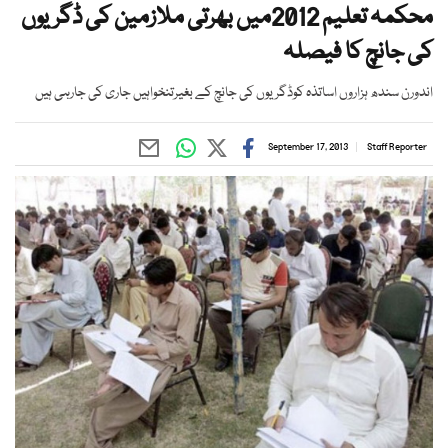
محکمہ تعلیم 2012میں بھرتی ملازمین کی ڈگریوں
کی جانچ کا فیصلہ
اندورن سندھ ہزاروں اساتذہ کوڈگریوں کی جانچ کے بغیرتنخواہیں جاری کی جارہی ہیں
September 17, 2013
Staff Reporter