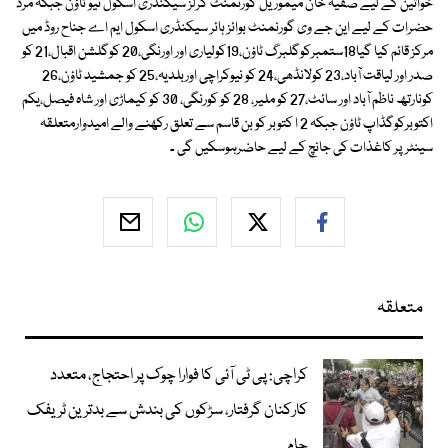
خواتین کے لیے صفیہ خان میموریل گورنمنٹ گرلز سیکنڈری اسکول نیو ٹاؤن جبکہ مرد
حضرات کے لیے این جے وی گورنمنٹ بوائز ہائر سیکنڈری اسکول ایم اے جناح روڈ میں
مرکز قائم کیا گیا18ستمبرکوگلبرگ ٹاؤن،19کولیاری اور اورنگی،20 کوگلشن اقبال،21 کو
صدر اور لیاقت آباد،23 کولانڈھی،24 کو نیوکراچی اوربلدیہ،25 کو جمشید ٹاؤن،26
کونارتھ ناظم آباد اور سائٹ،27 کو ملیر، 28 کو کورنگی، 30 کو کیماڑی اور شاہ فیصل،یکم
اکتوبرکوگڈاپ ٹاؤن جبکہ 2 ا کتوبر کو بن قاسم سے تعلق رکھنے والے امیدوارمتعلقہ
سینٹر پر کاغذات کی جانچ کے لیے حاضرہوسکیں گی ۔
متعلقہ
کراچی: پی ٹی آئی کا فوارا چوک پر احتجاج، متعدد
کارکنان گرفتار، سڑکوں کی بندش سے بدترین ٹریفک
جام