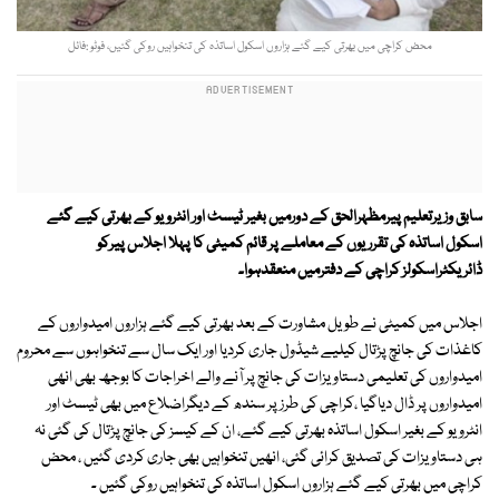
محض کراچی میں بھرتی کیے گئے ہزاروں اسکول اساتذہ کی تنخواہیں روکی گئیں، فوٹو :فائل
سابق وزیرتعلیم پیرمظہرالحق کے دورمیں بغیر ٹیسٹ اور انٹرویو کے بھرتی کیے گئے
اسکول اساتذہ کی تقرریوں کے معاملے پر قائم کمیٹی کا پہلا اجلاس پیرکو
ڈائریکٹراسکولز کراچی کے دفترمیں منعقدہوا۔
اجلاس میں کمیٹی نے طویل مشاورت کے بعد بھرتی کیے گئے ہزاروں امیدواروں کے
کاغذات کی جانچ پڑتال کیلیے شیڈول جاری کردیا اور ایک سال سے تنخواہوں سے محروم
امیدواروں کی تعلیمی دستاویزات کی جانچ پر آنے والے اخراجات کا بوجھ بھی انھی
امیدواروں پر ڈال دیاگیا ،کراچی کی طرز پر سندھ کے دیگراضلاع میں بھی ٹیسٹ اور
انٹرویو کے بغیر اسکول اساتذہ بھرتی کیے گئے، ان کے کیسز کی جانچ پڑتال کی گئی نہ
ہی دستاویزات کی تصدیق کرائی گئی، انھیں تنخواہیں بھی جاری کردی گئیں ، محض
کراچی میں بھرتی کیے گئے ہزاروں اسکول اساتذہ کی تنخواہیں روکی گئیں ۔