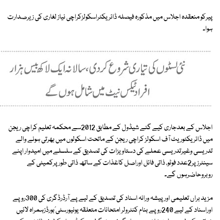
پیرکو منعقدہ اجلاس میں مذکورہ فیصلہ ڈائریکٹراسکولزکراچی نیاز لغاری کی زیرصدارت
ہوا۔
اجلاس کے بعدجاری کیے گئے شیڈول کے مطابق 2012سے محکمہ تعلیم کراچی ریجن
میں ڈائریکٹوریٹ آف اسکولز کراچی ریجن کے ماتحت اسکولوں میں بھرتی ہونے والے
تدریسی وغیرتدریسی عملے کی دستاویزات کی تصدیق کے سلسلے میں امیدوار اپنے
سینٹرز پر2عدد فوٹو، ذاتی فائل اوراصل کاغذات کے ساتھ ذاتی طورپرکمیٹی کے
روبروحاضرہوں گے۔
مزید براں تعلیمی اور پیشہ ورانہ اسناد کی تصدیق کے لیے پے آرڈرڈگری کی 300روپے
اوراسناد کے لیے 240روپے بنام کنٹرولر امتحانات متعلقہ یونیورسٹی؍بورڈزہمراہ لائیں