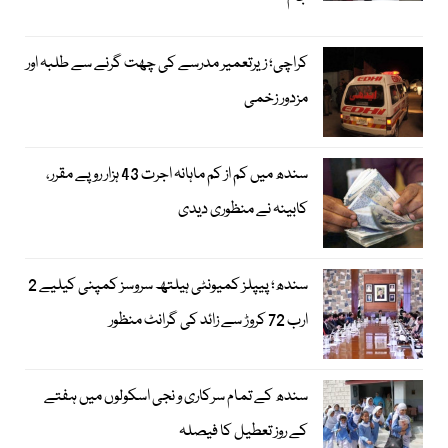
کراچی؛ زیرتعمیر مدرسے کی چھت گرنے سے طلبہ اور
مزدور زخمی
سندھ میں کم از کم ماہانہ اجرت 43 ہزار روپے مقرر،
کابینہ نے منظوری دیدی
سندھ؛ پیپلز کمیونٹی ہیلتھ سروسز کمپنی کیلیے 2
ارب 72 کروڑ سے زائد کی گرانٹ منظور
سندھ کے تمام سرکاری و نجی اسکولوں میں ہفتے
کے روز تعطیل کا فیصلہ