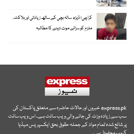
کراچی؛ ڈیڑھ سالہ بچی کے ساتھ زیادتی اور ہلاکت،
ملزم کو سزائے موت دینے کا مطالبہ
express.pk
خبروں اور حالات حاضرہ سے متعلق پاکستان کی
سب سے زیادہ وزٹ کی جانے والی ویب سائٹ ہے۔ اس ویب سائٹ
پر شائع شدہ تمام مواد کے جملہ حقوق بحق ایکسپریس میڈیا
گروپ محفوظ ہیں۔