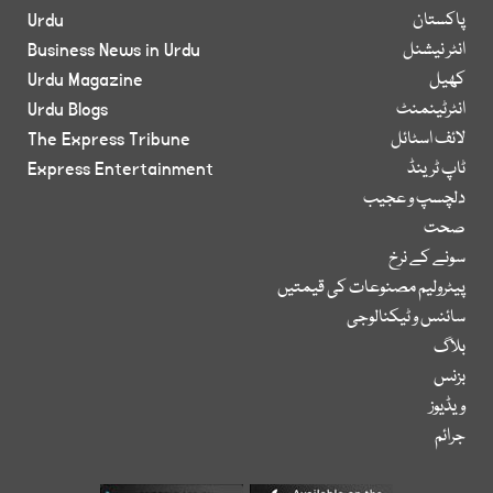
پاکستان
Urdu
انٹر نیشنل
Business News in Urdu
کھیل
Urdu Magazine
انٹرٹینمنٹ
Urdu Blogs
لائف اسٹائل
The Express Tribune
ٹاپ ٹرینڈ
Express Entertainment
دلچسپ و عجیب
صحت
سونے کے نرخ
پیٹرولیم مصنوعات کی قیمتیں
سائنس و ٹیکنالوجی
بلاگ
بزنس
ویڈیوز
جرائم