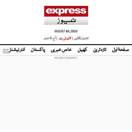
AUGUST 08, 2026
اشتہار لگائیں |
لائیو ٹی وی
| آج کا اخبار
صفحۂ اول
تازہ ترین
کھیل
خاص خبریں
پاکستان
انٹر نیشنل
ٹا