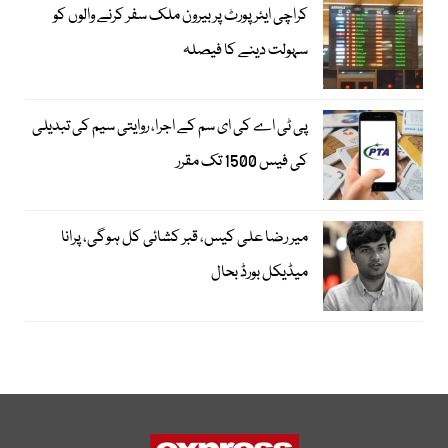
کراچی ایئرپورٹ پر بیرون ملک سفر کرنے والوں کو
سہولت دینے کا فیصلہ
پی ٹی اے کی ای سم کے اجرا، روایتی سیم کی تبدیلی
کی فیس 1500 تک مقرر
میر رضا علی کیس، قبر کشائی کل ہوگی، پرانا
میڈیکل بورڈ بحال