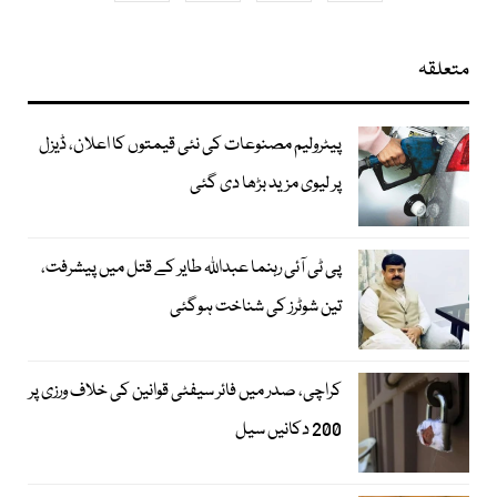
متعلقہ
پیٹرولیم مصنوعات کی نئی قیمتوں کا اعلان، ڈیزل
پر لیوی مزید بڑھا دی گئی
پی ٹی آئی رہنما عبداللہ طایر کے قتل میں پیشرفت،
تین شوٹرز کی شناخت ہوگئی
کراچی، صدر میں فائر سیفٹی قوانین کی خلاف ورزی پر
200 دکانیں سیل