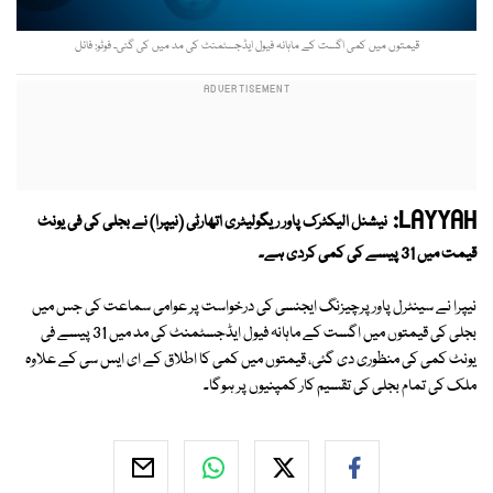
قیمتوں میں کمی اگست کے ماہانہ فیول ایڈجسٹمنٹ کی مد میں کی گئی۔ فوٹو: فائل
LAYYAH:
نیشنل الیکٹرک پاور ریگولیٹری اتھارٹی (نیپرا) نے بجلی کی فی یونٹ
قیمت میں 31 پیسے کی کمی کردی ہے۔
نیپرا نے سینٹرل پاور پرچیزنگ ایجنسی کی درخواست پر عوامی سماعت کی جس میں
بجلی کی قیمتوں میں اگست کے ماہانہ فیول ایڈجسٹمنٹ کی مد میں 31 پیسے فی
یونٹ کمی کی منظوری دی گئی، قیمتوں میں کمی کا اطلاق کے ای ایس سی کے علاوہ
ملک کی تمام بجلی کی تقسیم کار کمپنیوں پر ہوگا۔