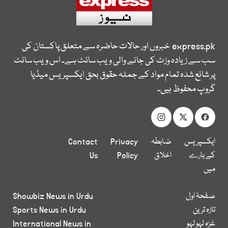
express.pk
خبروں اور حالات حاضرہ سے متعلق پاکستان کی
سب سے زیادہ وزٹ کی جانے والی ویب سائٹ ہے۔ اس ویب سائٹ
پر شائع شدہ تمام مواد کے جملہ حقوق بحق ایکسپریس میڈیا
گروپ محفوظ ہیں۔
ایکسپریس
ضابطہ
Privacy
Contact
کے بارے
اخلاق
Policy
Us
میں
صفحۂ اول
Showbiz News in Urdu
تازہ ترین
Sports News in Urdu
غزہ لہو لہو
International News in