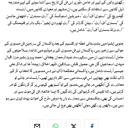
رکھنے والوں کے لیے اور خاص طور پر اس فن کی تاریخ سے آشنا ہونے کے لیے مندرجہ
ذیل کتابوں سے استفادہ کر سکتے ہیں۔ ان مشہور اور معیاری کتابوں میں، اَرنسٹ
گومبریچ کی ''اسٹوری آف آرٹ''۔ میریلین اسٹوکسڈ کی ''آرٹ ہسٹری''۔ انتھونی جانسن
کی ''ہسٹری آف آرٹ''۔ ہیلن گارڈنر کی ''آرٹ تھرو دی ایجیز''۔ ہگ ہانر اور فلیمنگ کی
''اے ورلڈ ہسٹری آف آرٹ'' شامل ہیں۔
جنوبی ایشیا میں ہندوستانی خطہ اور تقسیم کے بعد پاکستان کی سر زمین فن مصوری کے
حوالے سے زرخیز رہی۔ پاکستان نے فن مصوری کے ہر میڈیم میں شاندار صلاحیتوں کے
حامل آرٹسٹ دیے، ان میں سرفہرست عبدالرحمان چغتائی، احمد پرویز، بشیر مرزا، اقبال
مہدی، اسماعیل گل جی، جمیل نقش، صادقین، ظہور اخلاق، زبیدہ آغا اور شاکر علی
جیسے آرٹسٹ شامل ہیں۔ پاکستانی محکمۂ ڈاک نے دس مصوروں کا انتخاب کر کے
ڈاک ٹکٹ بھی چھاپے، اس فہرست میں سے اکثر نام یہی تھے۔ آرٹسٹ مر جائے تو
معاشرے کی آنکھیں مر جاتی ہیں۔مصور کے تو آنسو بھی کینوس پر گر کر رنگوں کو امر
کرتے ہیں۔ اتنا نفیس کام کرنیوالوں کی زندگیوں کا ایسا خاتمہ، فن کی موت ہے اور
احساس کی بھی۔ بدقسمتی سے ہمارے ہاں یہ دونوں طرح کی اموات بہت تیزی سے ہو
رہی ہیں۔ ہاتھوں پر رکھی ہوئی آنکھیں بھی نوچ لی جاتی ہیں۔