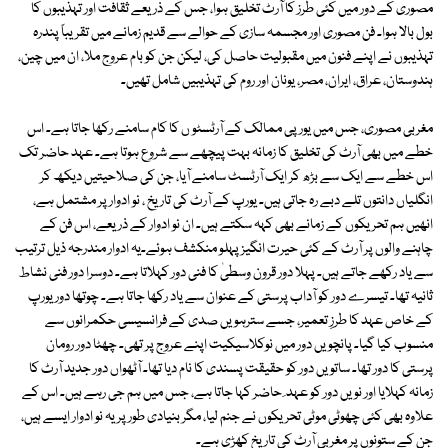
مصوری کے دور میں کئی طرز کا آرٹ تخلیق ہوا، جس کے ذریعے ثقافت اور تہذیبوں کا
بول بالا ہوا۔ فن مصوری اور مجسمہ سازی کے حوالے سے قدیم زمانے میں تقریباً پندرہ
تہذیبوں نے اپنے فنون میں مقبولیت حاصل کی، لیکن جن کو بام عروج ملا، ان میں چین،
ہندوستان، عراق، ایران، مصر، یونان اور روم کی تہذیبیں شامل تھیں۔
مغربی مصوری، جس میں یورپی ممالک کے آرٹسٹو ں کا کام سامنے رکھا جاتا ہے۔ اس
خطے میں بھی آرٹ کی تخلیق کا زمانہ بہت پیچھے سے شروع ہوتا ہے۔ عہد حاضر تک
اس خطے سے ایک سے بڑھ کر ایک آرٹسٹ سامنے آیا، جن کی صلاحیتیں دیکھ کر
انگلیاں دانتوں تلے دبے رہ جاتی ہیں۔ یورپ کے آرٹ کی تاریخ ، نو ادوار پر مشتمل ہے،
انھیں ہم تحریکوں کے زمانے بھی کہہ سکتے ہیں۔ ان نو ادوار کے ذریعے، اس فن کے
چاہنے والوں پر آرٹ کے کئی حیرت انگیز پہلو منکشف ہوئے۔یہ ادوار مندرجہ ذیل ترتیب
سے یاد رکھے جاتے ہیں۔ پہلا دور قرون وسطیٰ کا فنی دور کہلاتا ہے۔ دوسرا دور فنی نشاط
ثانیہ تھا۔ تیسرے دور کو آداب پرستی کے عنوان سے یاد رکھا جاتا ہے۔ چوتھا دور یورپ
کے خاص عہد کا طرزِ تعمیر، جسے سترہویں صدی کے فرانسیسی حکمرانوں سے
منسوب کیا گیا۔ پانچویں دور میں نوکلاسیکیت اپنے عروج پر تھی۔ چھٹا دور رومان
پرستی کا دور تھا۔ ساتویں دور کو حقیقت پسندی کا نام دیا تھا۔ آٹھواں دور جدید آرٹ کا
زمانہ کہلایا اور نویں دور کو عہد ِ حاضر کہا جاتا ہے، جس میں ہم جی رہے ہیں۔ اس کے
علاوہ بھی کئی چھوٹی موٹی تحریکوں نے جنم لیا، مگر بنیادی طور پر یہ نو ادوار ایسے ہیں،
جن کے ستونوں پر مغربی آرٹ کی تاریخ کھڑی ہے۔