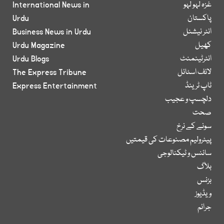
غزہ لہو لہو
International News in
پاکستان
Urdu
انٹر نیشنل
Business News in Urdu
کھیل
Urdu Magazine
انٹرٹینمنٹ
Urdu Blogs
لائف اسٹائل
The Express Tribune
ٹاپ ٹرینڈ
Express Entertainment
دلچسپ و عجیب
صحت
سونے کے نرخ
پیٹرولیم مصنوعات کی قیمتیں
سائنس و ٹیکنالوجی
بلاگ
بزنس
ویڈیوز
جرائم