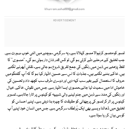
khurram.sohail99@gmail.com
تصور کو متصور کرنیوالا مصور کہلاتا ہے۔ یہ سرگرمی سوچنے میں اتنی خوب صورت ہے،
جب تخلیق کے مرحلے طے کرتی ہو گی، تو کس قدر شان دار ہوتی ہو گی۔ ''مصوری'' کا
لفظ پڑھتے ہی ذہن میں رنگوں کی جمع تفریق شروع ہو جاتی ہے۔ نقش اُبھرنے لگتے
ہیں، خاکے بننے لگتے ہیں۔ جذبات کا اس سے حسین اظہار کیا ہو گا کہ آپ گفتگو میں
حروف کا استعمال کیے بغیر سب کہہ دیں اور دوسری طرف سب کچھ داد و تحسین کی
خاموش ادا میں سمیٹ لیا جائے۔مصوری ایسا اظہار ہے، جس میں نقوش، خاکے، خیال
اور رنگوں کی مدد سے ذہن میں جنم لینے والی شبیہہ کو کینوس پر اتارا جاتاہے۔ تصویر
کینوس پر اتر کر تصور کی پرچھائی کو حقیقت کا چہرہ بنا دیتی ہے۔ اپنے احساس کو
تخلیق میں ڈھالنا ویسے بھی ایک پُرلطف سرگرمی ہے، جس میں انسان خود اپنے آپ
کو ہی بیان کر رہا ہوتا ہے۔