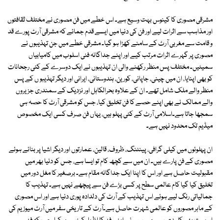
مشرقی مصوری کا کینوس بہت وسیع ہے۔ اس خطے میں فن مصوری نے مختلف ثقافتوں
اور مذاہب سے اثرات لیے اور فن کی دنیا میں ایسے قدم جمائے کہ مشرقی آرٹ پورے قد
و قامت سے مغربی آرٹ کے سامنے کھڑا ہو گیا۔ مشرقی خطے میں جن تہذیبوں نے
مصوری پر گہرے اثرات مرتب کیے اور اپنے جداگانہ فنی اسلوب میں کامیابیاں
سمیٹیں۔ مختلف پس منظر رکھنے والی ان تہذیبوں نے ایک دوسرے کے کئی رجحانات
کو بھی اپنایا، ان میں چینی، جاپانی، کورین، ہندوستانی، ایرانی اور دیگر تہذیبو ں کے پس
منظر والے ملک شامل تھے۔ ان کے علاوہ بحرالکاہل اور نزدیک کے سمندری جزیروں
والے ممالک نے بھی اپنے حصے کا فن تخلیق کیا، جس کو مشرقی آرٹ کا حصہ ہی
سمجھا جاتا ہے۔اسلامی آرٹ کے کئی پہلو ہیں، یہاں فن صرف کسی ایک مخصوص
میڈیم تک محدود نہیں ہے۔
ان پہلوئوں میں کیلی گرافی، پینٹنگ، ظروف، قالین، عمارتوں اور دیگر اشیا پر بنائے ہوئے
مصوری کے فن پارے ہیں۔ ان میں سے کچھ کام تو ایسا ہے، جس کو دنیا بھر میں
مقبولیت حاصل ہے اور اس کا اپنا ایک جداگانہ مقام ہے۔ برصغیر کا مغل دور میں
تخلیق کیا گیا کام عالمی سطح پر کسی بڑے فن سے پیچھے نہیں ہے۔ تہذیب کا
جمالیاتی رنگ لیے ہوئے اس تہذیب کے آرٹ کی دلدادہ پوری دنیا ہے اور اس مصوری
کے ماہر مصوروں کو عالمی شہرت حاصل ہے۔آرٹ کے تاریخی سفر میں آرٹ میوزیم کی