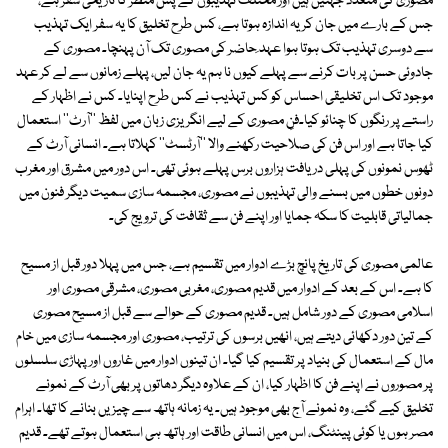
مصوری کی متعدد جہتیں ہیں اور مختلف تہذیبوں کے پس منظر کا تاریخی سفر ہے،
جس کے بارے میں جان کر یہ اندازہ ہوتا ہے، کس طرح تخلیق کا یہ سفر ایک تہذیب
سے دوسری تہذیب تک ہوتا ہوا عہد ِحاضر کی مصوری تک آن پہنچا۔ مصوری کے
جادوئی حسن پر بات کرنے سے پہلے کیوں نا ہم یہ جان لیں، پہلے زمانوں سے لے کر عہد
موجود تک اس تخلیقی احساس کو کس تہذیب نے کس طرح اپنایا۔ کس نے اظہار کے
راستے پر رنگوں کا چنائو کیا۔فنِ مصوری کے لیے انگریزی زبان میں لفظ ''آرٹ'' استعمال
کیا جاتا ہے اور اس فن کی صلاحیت رکھنے والا ''آرٹسٹ'' کہلاتا ہے۔ انسانی آرٹ کے
ٹھوس نمونوں کی پہلی دریافت ہزاروں برس پہلے ہوئی تھی۔ اس دور میں مشرق اور مغرب
دونوں خطوں میں بسنے والی تہذیبوں نے مصوری، مجسمہ سازی سمیت دیگر فنون میں
جمالیاتی قابلیت کا سکہ جمایا اور اپنے فن سے ثقافت کی ترویج کی۔
عالمی مصوری کی تاریخ پانچ بڑے ادوار میں تقسیم ہے، جس میں پہلا دور قبل از مسیح
کا ہے۔ اس کے بعد کے ادوار میں قدیم مصوری، مغربی مصوری، مشرقی مصوری اور
اسلامی مصوری کے دور شامل ہیں۔ قدیم مصوری کے حوالے سے قبل از مسیح مصوری
کے تین دور دکھائی دیتے ہیں، انھیں برسوں کی ترتیب، مصوری اور مجسمہ سازی میں خام
مال کے استعمال کی بنیاد پر تقسیم کیا گیا۔ ان تینوں ادوار میں غاروں اور پہاڑی سلسلوں
پر مصوروں نے اپنے فن کا اظہار کیا، ان کے علاوہ دیگر دھاتوں پر بھی آرٹ کے نمونے
تخلیق کیے گئے، وہ نمونے آج بھی موجود ہیں۔ یہ زمانہ ہاتھ سے چیزیں بنانے کا تھا۔ اہرام
مصر ہوں یا کوئی پینٹنگ، اس میں انسانی طاقت اور ہاتھ ہی استعمال ہوتے تھے۔ قدیم