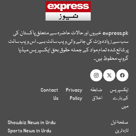
express.pk
خبروں اور حالات حاضرہ سے متعلق پاکستان کی
سب سے زیادہ وزٹ کی جانے والی ویب سائٹ ہے۔ اس ویب سائٹ
پر شائع شدہ تمام مواد کے جملہ حقوق بحق ایکسپریس میڈیا
گروپ محفوظ ہیں۔
ایکسپریس
ضابطہ
Privacy
Contact
کے بارے
اخلاق
Policy
Us
میں
صفحۂ اول
Showbiz News in Urdu
تازہ ترین
Sports News in Urdu