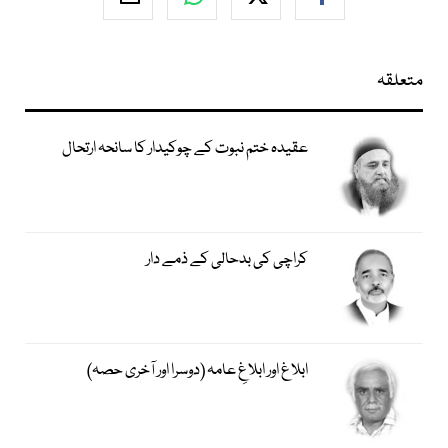
متعلقہ
عقیدہ ختم نبوت کے چوکیدار کا سانحہ ارتحال
کراچی کی بدحالی کے ذمے دار
ابلاغ اور ابلاغِ عامہ (دوسرا اور آخری حصہ)