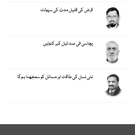
قرض کی قلیل مدت کی سہولت
پچاسی فی صد تیل کے کنوئیں
نئی نسل کی طاقت اور مسائل کو سمجھنا ہوگا