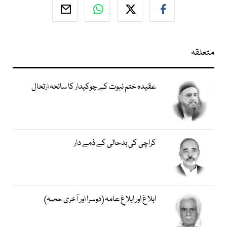
متعلقہ
عقیدہ ختم نبوت کے چوکیدار کا سانحہ ارتحال
کراچی کی بدحالی کے ذمے دار
ابلاغ اور ابلاغِ عامہ (دوسرا اور آخری حصہ)