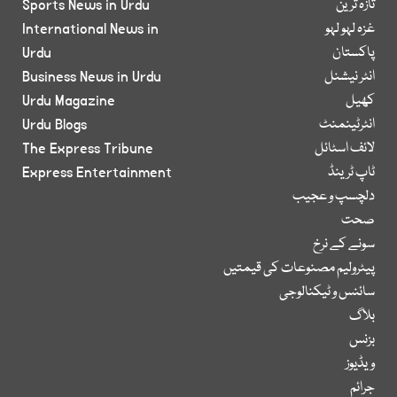
تازہ ترین
Sports News in Urdu
غزہ لہو لہو
International News in
پاکستان
Urdu
انٹر نیشنل
Business News in Urdu
کھیل
Urdu Magazine
انٹرٹینمنٹ
Urdu Blogs
لائف اسٹائل
The Express Tribune
ٹاپ ٹرینڈ
Express Entertainment
دلچسپ و عجیب
صحت
سونے کے نرخ
پیٹرولیم مصنوعات کی قیمتیں
سائنس و ٹیکنالوجی
بلاگ
بزنس
ویڈیوز
جرائم