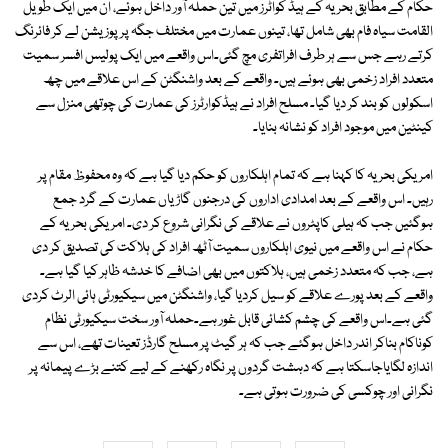
حکام کے مطابق بحریہ کے ہیڈ کواٹرز میں تین حملہ آور داخل ہوئے، ان میں ایک طویل
القامت سیاہ فام بھی شامل تھا، تینوں عمارت میں مختلف جگہ پر پوزیشن لے کر فائرنگ
کرتے رہے جس سے ہر طرف افراتفری مچ گئی۔اس واقعے میں ایک پولیس افسر سمیت
متعدد افراد زخمی بھی ہوئے ہیں۔ واقعے کے بعد واشنگٹن کے اس علاقے میں چھ
اسکولوں کو بند کر دیا گیا۔ مسلح افراد نے ہیڈکوارٹرز کی عمارت کی چوتھی منزل سے
کینٹین میں موجود افراد کو نشانہ بنایا۔
امریکی بحریہ کا کہنا ہے کہ تمام اہلکاروں کو حکم دیا گیا ہے کہ وہ محفوظ مقام پر
رہیں۔ اس واقعے کے بعد امدادی اداروں کی درجنوں گاڑیاں عمارت کے گرد جمع
ہوگئیں جب کہ ہیلی کاپٹروں نے علاقے کی نگرانی شروع کر دی۔ امریکی بحریہ کے
حکام نے اس واقعے میں نیوی اہلکاروں سمیت آٹھ افراد کی ہلاکت کی تصدیق کر دی
ہے، جب کہ متعدد زخمی ہیں، ہلاکتوں میں بھی اضافے کا خدشہ ظاہر کیا گیا ہے۔
واقعے کے بعد پورے علاقے کو سیل کردیا گیا، واشنگٹن میں سیکیورٹی ہائی الرٹ کردی
گئی ہے۔اس واقعے کی چشم کشائی قابل غور ہے۔حملہ آور سخت سیکیورٹی نظام
کوناکام بناکر اندر داخل ہوگئے جب کہ ہر گیٹ پر مسلح گارڈز تعینات تھے، اس سے
اندازہ لگایاجاسکتا ہے کہ دہشت گردوں پر نگاہ رکھنے کے لیے کتنے بڑے پیمانہ پر
نگرانی اور چوکسی کی ضرورت ہوتی ہے۔