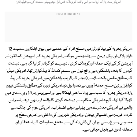
امریکی صدر باراک اوبامہ نے اس واقعہ کو بزدلانہ فعل قرار دیتےہوئے مذمت کی ہے:فوٹو،رائٹرز
امریکی بحریہ کے ہیڈکوارٹرز میں مسلح افراد کے حملے میں نیوی اہلکاروں سمیت 12
افراد ہلاک اور ایک درجن سے زائد زخمی ہوگئے، امریکی بحریہ کے اسپیشل کمانڈوز نے
آپریشن کر کے ایک حملہ آورکو ہلاک کر دیا ، دوسرے کو گرفتار کر لیا گیا ہے۔ دہشت
گردوں کا ہدف واشنگٹن میں واقع نیول سی سسٹم کمانڈ کا ہیڈکوارٹرز تھا۔ امریکی میڈیا
کے مطابق مقامی وقت ساڑھے 8 بجے کے قریب واشنگٹن میں امریکی بحریہ کے ہیڈ
کوارٹرز پر تین مسلح حملہ آوروں نے دھاوا بول دیا،امریکی نیوی کے مطابق واشنگٹن نیوی
یارڈ امریکی بحریہ کا سب سے پرانا ساحلی ٹھکانا ہے اور اسے پہلی بار 19 ویں صدی میں
کھولا گیا تھا۔اگرچہ امریکی حکام اسے دہشت گردی کا واقعہ قرار نہیں دیتے تاہم اس
واقعے نے امریکی معاشرے میں پھیلے ہوئے اضطراب ، امریکی عوام کی جنگ سے
نفرت ، فورسز میں نفسیاتی ہیجان اورامریکی شہریوں کی داخلی اور خارجی سطح پر
جاسوسی ، سراغ رسانی اور ان کی ذاتی زندگی سے متعلق معلومات کے استحقاق اور
متعلقہ قانون نے ہلچل مچائی ہے۔