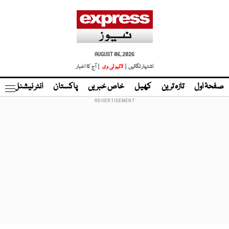
AUGUST 06, 2026
اشتہار لگائیں |
لائیو ٹی وی
| آج کا اخبار
صفحۂ اول
تازہ ترین
کھیل
خاص خبریں
پاکستان
انٹر نیشنل
ٹا