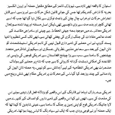
اسنوڈن کا واقعہ ابھی تازہ ہے۔ نیو یارک ٹائمز کے مطابق مقتول حملہ آور ایرون الکسیز
بحریہ کا ناراض کنٹریکٹر تھا جس کی جوانی قانون شکن حرکات سے لبریز ہے، اسے قابل
اعتراض حرکات اورخراب چال چلن کے باعث نوکری سے نکال دیا گیا تھا جب کہ اسے
تھائی کلچر اور بدھ مت سے بڑی دلچسپی تھی۔لیکن اصل مسئلہ اور پیدا شدہ صورتحال
امریکی معاشرے میں موجود ہمہ جہتی انحطاط ،بے چینی اور سامراجی مقاصد کے
تحت عالمی مفادات کی جنگ زرگری کی چغلی کھاتی ہے۔ابھی تک کسی تنظیم یا انتہا
پسند گروپ نے اس حملے کی ذمے داری قبول نہیں کی تاہم امریکی اسٹیبلشمنٹ کو
نائن الیون کے بعد سے سماجی مذہبی ،نظریاتی ،عسکری اور سیکیورٹی تناظر میں متعدد
چیلنجوں کا سامنا ہے، سب سے بڑا چیلنج افغانستان سے امریکی فوجوں کی واپسی اور
القاعدہ کی امکانی دہشت گردانہ کارروائی کا ہے جب کہ شام پر حملے کے ہولناک
مضمرات بھی امریکی انتظامیہ کے لیے آزمائش سے کم نہیں۔ یہ حملہ نائن الیون کی
یاد منانے کے چند روز بعد کیا گیا۔اس کے محرکات پر امریکی حکام ابھی شش و پنج میں
ہیں۔
امریکی صدر باراک اوباما نے فائرنگ کے اس واقعے کو بزدلانہ فعل قرار دیتے ہوئے اس
کی مذمت کی ہے۔ انھوں نے کہا اس واقعے کے ذمے داروں کو انصاف کے کٹہرے میں
لایا جائیگا۔ امریکی فوج کو اپنی زمین پر جنگ کا سامنا ہے۔ عینی شاہدین کا کہنا تھا کہ
ایک حملہ آور نے فوجی وردی جب کہ ایک نے سیاہ رنگ کا لباس پہنا ہوا تھا۔ امریکی