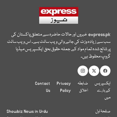
express.pk
خبروں اور حالات حاضرہ سے متعلق پاکستان کی
سب سے زیادہ وزٹ کی جانے والی ویب سائٹ ہے۔ اس ویب سائٹ
پر شائع شدہ تمام مواد کے جملہ حقوق بحق ایکسپریس میڈیا
گروپ محفوظ ہیں۔
ایکسپریس
ضابطہ
Privacy
Contact
کے بارے
اخلاق
Policy
Us
میں
صفحۂ اول
Showbiz News in Urdu