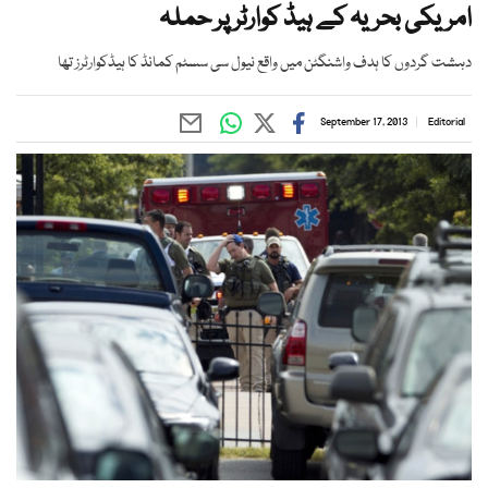
امریکی بحریہ کے ہیڈ کوارٹر پر حملہ
دہشت گردوں کا ہدف واشنگٹن میں واقع نیول سی سسٹم کمانڈ کا ہیڈکوارٹرز تھا
September 17, 2013
Editorial