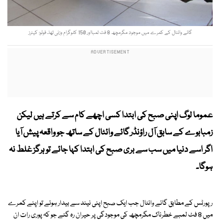
گائے وائٹال کے کمرے میں موجود مگرمچھ 8 فٹ لمبااور 150 کلوگرام وزنی تھا۔ فوٹو: کیٹرز
عموما لوگ اپنی صبح کی ابتدا کسی اچھے کام سے کرتے ہیں لیکن
زمبابوے کے سابق آل راؤنڈر گائے وائٹال کے ساتھ جو واقعہ پیش آیا
اگر اسے دنیا میں سب سے بری صبح کی ابتدا کہا جائے تو ہرگز غلط نہ
ہوگا۔
رپورٹس کے مطابق گائے وائٹال جب ایک صبح اپنی نیند سے بیدار ہوئے تو اپنے کمرے
میں 8 فٹ لمبے خطرناک مگرمچھ کی موجودگی پر حیران رہ گئے جو کہ پوری رات ان