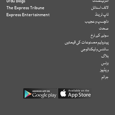
انٹرٹینمنٹ
Urdu Blogs
لائف اسٹائل
The Express Tribune
ٹاپ ٹرینڈ
Express Entertainment
دلچسپ و عجیب
صحت
سونے کے نرخ
پیٹرولیم مصنوعات کی قیمتیں
سائنس و ٹیکنالوجی
بلاگ
بزنس
ویڈیوز
جرائم