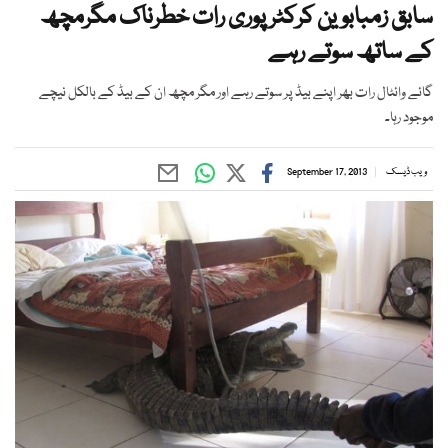
سابق زمبابوین کرکٹر پوری رات خطرناک مگرمچھ
کے ساتھ سوتے رہے
گائے وائٹال رات بھر اپنے بیڈ پر سوتے رہے اور مگر مچھ ان کے بیڈ کے بالکل نیچے
موجود رہا۔
ویب ڈیسک
September 17, 2013