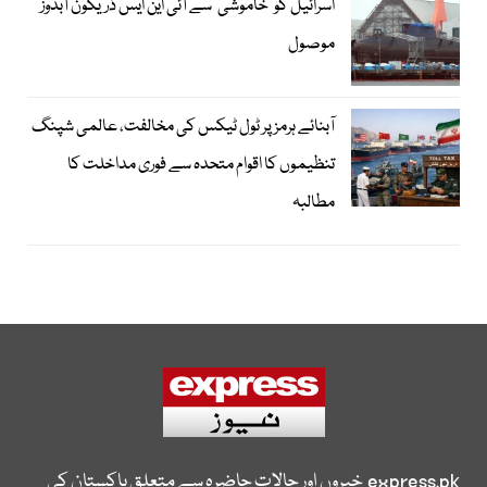
اسرائیل کو ’خاموشی‘ سے آئی این ایس ڈریکون آبدوز
موصول
آبنائے ہرمز پر ٹول ٹیکس کی مخالفت، عالمی شپنگ
تنظیموں کا اقوام متحدہ سے فوری مداخلت کا
مطالبہ
express.pk
خبروں اور حالات حاضرہ سے متعلق پاکستان کی