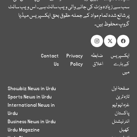
سب سے زیادہ وزٹ کی جانے والی ویب سائٹ ہے۔ اس ویب سائٹ
پر شائع شدہ تمام مواد کے جملہ حقوق بحق ایکسپریس میڈیا
گروپ محفوظ ہیں۔
ایکسپریس
ضابطہ
Privacy
Contact
کے بارے
اخلاق
Policy
Us
میں
صفحۂ اول
Showbiz News in Urdu
تازہ ترین
Sports News in Urdu
غزہ لہو لہو
International News in
پاکستان
Urdu
انٹر نیشنل
Business News in Urdu
کھیل
Urdu Magazine