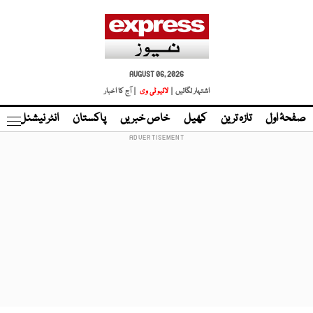
AUGUST 06, 2026
اشتہار لگائیں |
لائیو ٹی وی
| آج کا اخبار
صفحۂ اول
تازہ ترین
کھیل
خاص خبریں
پاکستان
انٹر نیشنل
ٹا