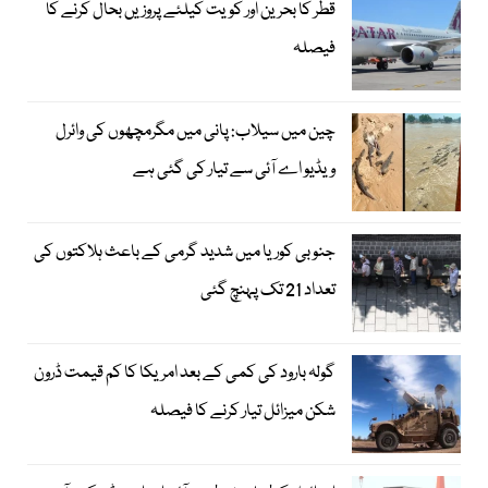
قطر کا بحرین اور کویت کیلئے پروزیں بحال کرنے کا
فیصلہ
چین میں سیلاب: پانی میں مگرمچھوں کی وائرل
ویڈیو اے آئی سے تیار کی گئی ہے
جنوبی کوریا میں شدید گرمی کے باعث ہلاکتوں کی
تعداد 21 تک پہنچ گئی
گولہ بارود کی کمی کے بعد امریکا کا کم قیمت ڈرون
شکن میزائل تیار کرنے کا فیصلہ