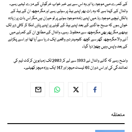
کے کمرے میں موجود رہا اور وہ اس سے بے خبر خواب خرگوش کے مزے لیتے رہے۔
وائٹال کے کہنا ہے کہ وہ رات بھر اپنے بیڈ پر سوتے رہے اور مگر مچھ ان کے بیڈ کے
بالکل نیچے موجود رہا، میں اپنے زندہ موجود ہونے پر تو حیران ہیں مگر اس بات پر زیادہ
خوش ہوں کہ صبح جاگنے کے بعد اپنے بیڈ کے کونے پر اپنے پاؤں لٹکا کر کافی دیر تک
بیٹھے مگر پھر بھی مگرمچھ سے محفوظ رہے۔ وائٹال کے مطابق ان کے کمرنے میں
آنے والا مگرمچھ گھر سے کچھ کلومیٹر دور واقعے ایک دریا سے آیا تھا اور اسے پکڑنے
کے بعد واپس وہیں چھوڑ دیا گیا۔
واضح رہے کہ گائے وائٹال نے 1993 سے لے کر 2003 تک زمبابوین کرکٹ ٹیم کی
نمائندگی کی اور اس دوران 46 ٹیسٹ میچز اور 147 ایک روزہ میچز کھیلے۔
متعلقہ