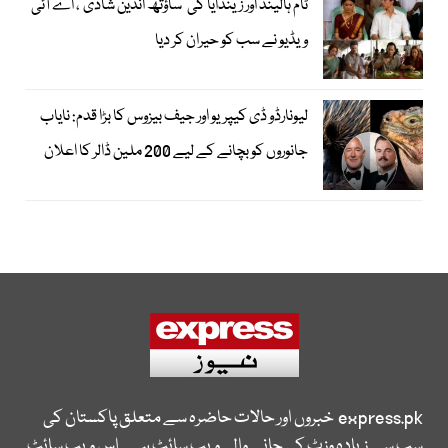
ٹام ہالینڈ اور زینڈایا کی ’ساؤتھ انڈین شادی‘، اے آئی
ویڈیو نے سب کو حیران کر دیا
لیونارڈو ڈی کیپریو اور جیف بیزوس کا بڑا قدم: نایاب
جانوروں کو بچانے کے لیے 200 ملین ڈالر کا اعلان
express.pk
خبروں اور حالات حاضرہ سے متعلق پاکستان کی
سب سے زیادہ وزٹ کی جانے والی ویب سائٹ ہے۔ اس ویب سائٹ