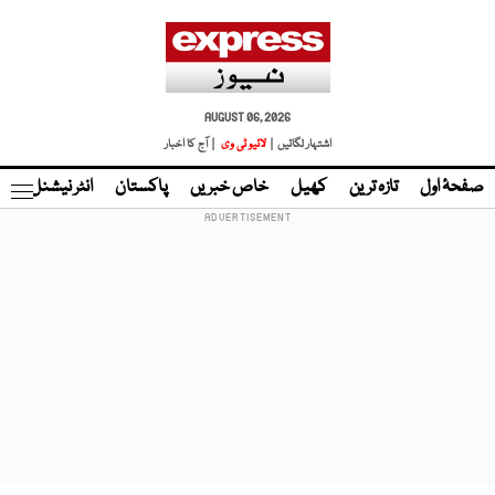
AUGUST 06, 2026
اشتہار لگائیں |
لائیو ٹی وی
| آج کا اخبار
صفحۂ اول
تازہ ترین
کھیل
خاص خبریں
پاکستان
انٹر نیشنل
ٹا