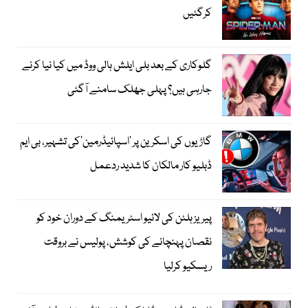
کرگئیں
گلوکاری کے بعد بلی ایلش ہالی ووڈ میں کیا نیا کرنے
جارہی ہیں؟ پہلی جھلک سامنے آگئی
گاڑیوں کی اسکرین پر ’اسپائیڈرمین‘کی تشہیر، بی ایم
ڈبلیو کار مالکان کا شدید ردعمل
پیریز ہلٹن کی لائیو اسٹریمنگ کے دوران خود کو
نقصان پہنچانے کی کوشش، پولیس نے بروقت
ریسکیو کرلیا