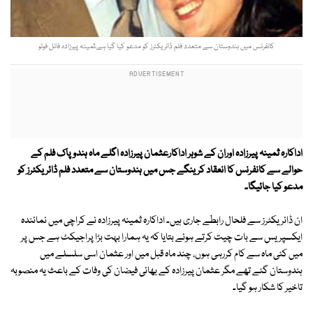
کانفرنس میں ہندوستان سے متعدد فلم ڈائریکٹرز کو مدعو کیا گیا ہے،ثمینہ پیرزادہ فائل فوٹو
اداکارہ ثمینہ پیرزادہ اوران کے شوہر اداکارعثمان پیرزادہ اگلے ماہ ہندوپاک فلم کے
حوالے سے کانفرنس کا انعقاد کرینگے جس میں ہندوستان سے متعدد فلم ڈائریکٹرز کو
مدعو کیا جائیگا۔
ان ڈائریکٹرز سے فلحال رابطے جاری ہیں۔ اداکارہ ثمینہ پیرزادہ نے کراچی میں نمائندہ
ایکسپریس سے بات چیت کرتے ہوئے بتایا کہ یہ ہمارا بہت بڑا پراجیکٹ ہے جس پر
میں کئی ماہ سے کام کررہی ہوں، چند ماہ قبل میں اور عثمان اسی سلسلے میں
ہندوستان گئے تھے مگر عثمان پیرزادہ کے بھائی فیضان کی وفات کے باعث یہ منصوبہ
تاخیر کا شکار ہو گیا۔