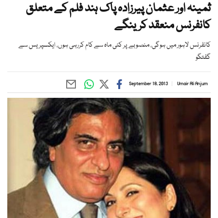
ثمینہ اور عثمان پیرزادہ پاک ہند فلم کے متعلق
کانفرنس منعقد کرینگے
کانفرنس لاہور میں ہوگی، منصوبے پر کئی ماہ سے کام کررہی ہوں، ایکسپریس سے
گفتگو
September 18, 2013
Umair Ali Anjum