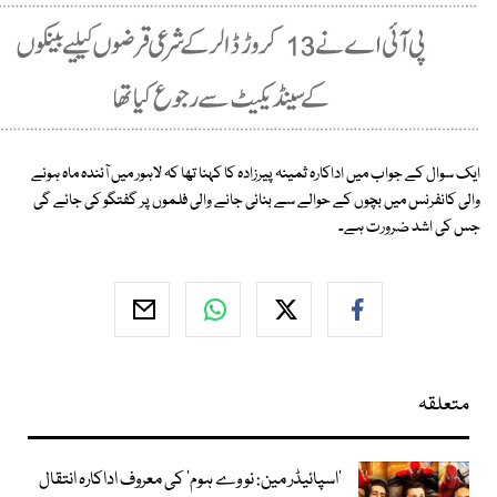
ایک سوال کے جواب میں اداکارہ ثمینہ پیرزادہ کا کہنا تھا کہ لاہور میں آئندہ ماہ ہونے
والی کانفرنس میں بچوں کے حوالے سے بنائی جانے والی فلموں پر گفتگو کی جائے گی
جس کی اشد ضرورت ہے۔
متعلقہ
’اسپائیڈر مین: نو وے ہوم‘ کی معروف اداکارہ انتقال