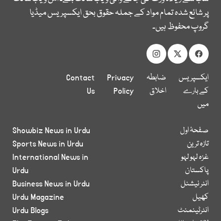
پر شائع شدہ تمام مواد کے جملہ حقوق بحق ایکسپریس میڈیا
گروپ محفوظ ہیں۔
ایکسپریس
ضابطہ
Privacy
Contact
کے بارے
اخلاق
Policy
Us
میں
صفحۂ اول
Showbiz News in Urdu
تازہ ترین
Sports News in Urdu
غزہ لہو لہو
International News in
پاکستان
Urdu
انٹر نیشنل
Business News in Urdu
کھیل
Urdu Magazine
انٹرٹینمنٹ
Urdu Blogs