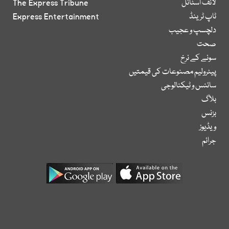
لائف اسٹائل
The Express Tribune
ٹاپ ٹرینڈ
Express Entertainment
دلچسپ و عجیب
صحت
سونے کے نرخ
پیٹرولیم مصنوعات کی قیمتیں
سائنس و ٹیکنالوجی
بلاگ
بزنس
ویڈیوز
جرائم