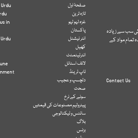
صفحۂ اول
 Urdu
تازہ ترین
rdu
غزہ لہو لہو
ws in
پاکستان
کی سب سے زیادہ
انٹر نیشنل
 Urdu
 تمام مواد کے
کھیل
انٹرٹینمنٹ
لائف اسٹائل
bune
ٹاپ ٹرینڈ
inment
دلچسپ و عجیب
Contact Us
صحت
سونے کے نرخ
پیٹرولیم مصنوعات کی قیمتیں
سائنس و ٹیکنالوجی
بلاگ
بزنس