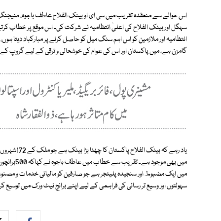
اس حوالے سے منعقدہ تقریب میں سی ای او بینک الفلاح عاطف باجوہ، منیجنگ ڈائ
سہگل اور بینک الفلاح کی اعلیٰ انتظامیہ نے شرکت کی۔ اس موقع پر خطاب کرتے
انتظامیہ اور ملازمین کو اس اہم سنگ میل کو حاصل کرنے پر مبارکباد دیتا ہوں،
گامزن ہے، میں پاکستان اور اس کی عوام کی خوشحالی و ترقی کے لیے گروپ کے عز
میں بھی موج
میں ایک مضبوط اور سنجیدہ پلیئجر ہے جو صارفین کو مالیاتی خدمات و مصنوع
سہولتوں اور وسیع تر رسائی کی فراہمی کے لیے اپنے برانچ نیٹ ورک میں توسیع کرت