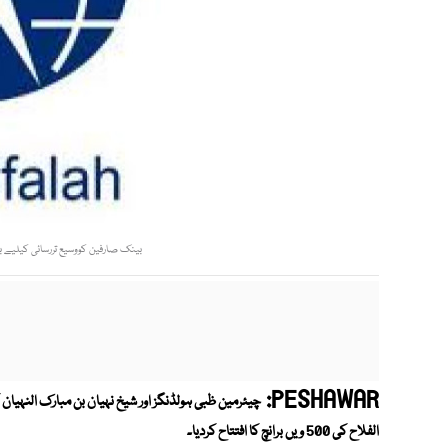
بینک صارفین کووسیع تررسائی کیلیے برا
PESHAWAR:
چیئرمین ظبی ہولڈنگز اور شیخ نہیان بن مبارک النہی
الفلاح کی 500 ویں برانچ کا افتتاح کردیا۔