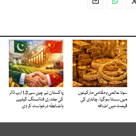
سونا عالمی و مقامی مارکیٹوں
پاکستان نے چین سے 1.3 ارب ڈالر
میں سستا ہوگیا، چاندی کی
کی جلد ری فنانسنگ کیلیے
قیمت میں اضافہ
باضابطہ درخواست کر دی