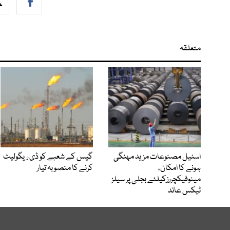
متعلقہ
اسٹیل مصنوعات مزید مہنگی
گیس کے شعبے کو ڈی ریگولیٹ
ہونے کا امکان،
کرنے کا منصوبہ تیار
مینوفیکچررزکیلئے بجلی پر سیلز
ٹیکس عائد