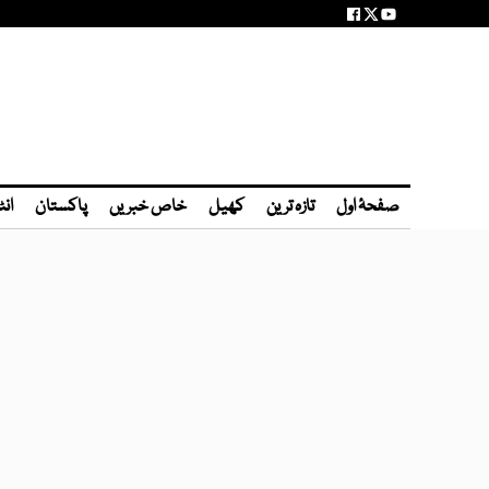
صفحۂ اول
تازہ ترین
کھیل
خاص خبریں
پاکستان
انٹ