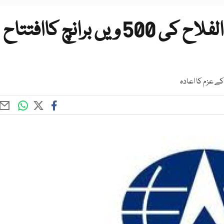
شیخ محمدالنہیان نے بینک الفلاح کی 500 ویں برانچ کاافتتاح
ے عزم کا اعادہ