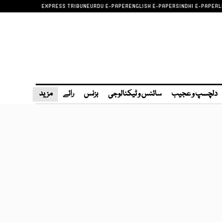
EXPRESS TRIBUNE
URDU E-PAPER
ENGLISH E-PAPER
SINDHI E-PAPER
L
دلچسپ و عجیب
سائنس و ٹیکنالوجی
بزنس
رائے
مزید