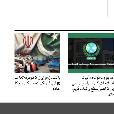
کارپوریٹ ڈیٹ مارکیٹ
پاکستان اور ایران کا دوطرفہ تجارت
اصلاحات کے لیے ایس ای سی
10 ارب ڈالر تک بڑھانے کے عزم کا
پی کا اعلیٰ سطح ورکنگ گروپ
اعادہ
قائم