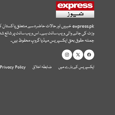
express.pk
خبروں اور حالات حاضرہ سے متعلق پاکستان 
وزٹ کی جانے والی ویب سائٹ ہے۔ اس ویب سائٹ پر شائع شدہ
جملہ حقوق بحق ایکسپریس میڈیا گروپ محفوظ ہیں۔
ایکسپریس کے بارے میں
ضابطہ اخلاق
Privacy Policy