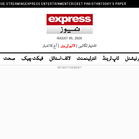
IVE STREAMING
EXPRESS ENTERTAINMENT
CRICKET PAKISTAN
TODAY'S PAPER
AUGUST 05, 2026
اشتہار لگائیں |
لائیو ٹی وی
| آج کا اخبار
ر نیشنل
ٹاپ ٹرینڈ
انٹرٹینمنٹ
لائف اسٹائل
فیکٹ چیک
صحت