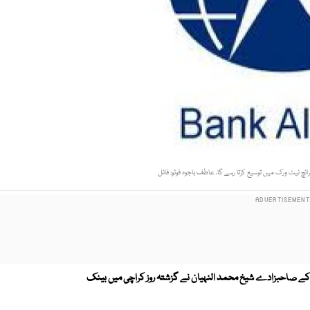
نچ نیٹ ورک میں توسیع کرتا رہے گا، عاطف باجوہ فوٹو: فائل
ان کے صاحبزادے شیخ محمد النہیان نے گزشتہ روز کراچی میں بینک