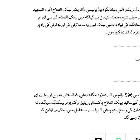
ریکٹر ظبی ہولڈنگز ڈیوڈ برلیسن، ڈائریکٹر بینک الفلاح اکرام المجید
 ہوئے شیخ محمد النہیان نے کہاکہ میں بینک الفلاح کے سی ای او،
 عاطف کی قیادت میں بینک نے زبردست ترقی کی اور وہ ترقی کی راہ پر
م کا اعادہ کرتا ہوں۔
یاد رہے کہ بینک الفلاح پاکستان کا چھٹا بڑا بینک ہے جو ملک کے 172شہروں میں 500 برانچوں کے علاوہ بنگلہ دیش، افغانستان، بحرین اور یواے ای
ود ہے۔ تقریب سے خطاب میں عاطف باجوہ نے کہاکہ 500برانچوں کے ساتھ بینک الفلاح پاکستانی ریٹیل و کنزیومر بینکنگ سیگمنٹ
ات کی وسیع رینج پیش کر رہا ہے، مستقبل میں بینک صارفین کو
ا رہے گا۔