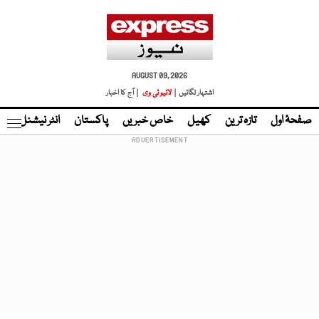
AUGUST 09, 2026
اشتہار لگائیں |
لائیو ٹی وی
| آج کا اخبار
صفحۂ اول
تازہ ترین
کھیل
خاص خبریں
پاکستان
انٹر نیشنل
ٹا