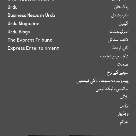
پاکستان
Urdu
انٹر نیشنل
Business News in Urdu
کھیل
Urdu Magazine
انٹرٹینمنٹ
Urdu Blogs
لائف اسٹائل
The Express Tribune
ٹاپ ٹرینڈ
Express Entertainment
دلچسپ و عجیب
صحت
سونے کے نرخ
پیٹرولیم مصنوعات کی قیمتیں
سائنس و ٹیکنالوجی
بلاگ
بزنس
ویڈیوز
جرائم