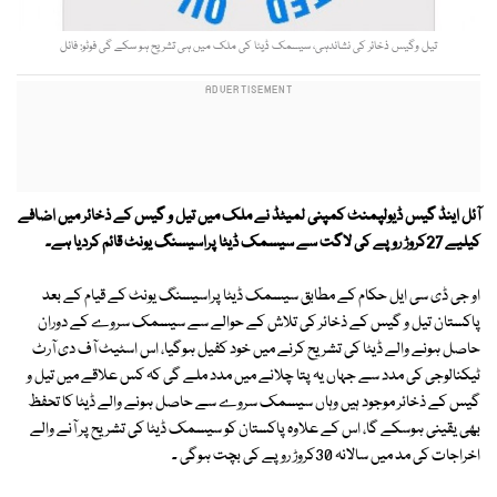
تیل وگیس ذخائر کی نشاندہی، سیسمک ڈیٹا کی ملک میں ہی تشریح ہو سکے گی فوٹو: فائل
آئل اینڈ گیس ڈیولپمنٹ کمپنی لمیٹڈ نے ملک میں تیل و گیس کے ذخائر میں اضافے
کیلیے 27کروڑ روپے کی لاگت سے سیسمک ڈیٹا پراسیسنگ یونٹ قائم کردیا ہے۔
او جی ڈی سی ایل حکام کے مطابق سیسمک ڈیٹا پراسیسنگ یونٹ کے قیام کے بعد
پاکستان تیل و گیس کے ذخائر کی تلاش کے حوالے سے سیسمک سروے کے دوران
حاصل ہونے والے ڈیٹا کی تشریح کرنے میں خود کفیل ہوگیا، اس اسٹیٹ آف دی آرٹ
ٹیکنالوجی کی مدد سے جہاں یہ پتا چلانے میں مدد ملے گی کہ کس علاقے میں تیل و
گیس کے ذخائر موجود ہیں وہاں سیسمک سروے سے حاصل ہونے والے ڈیٹا کا تحفظ
بھی یقینی ہوسکے گا، اس کے علاوہ پاکستان کو سیسمک ڈیٹا کی تشریح پر آنے والے
اخراجات کی مد میں سالانہ 30کروڑ روپے کی بچت ہوگی ۔