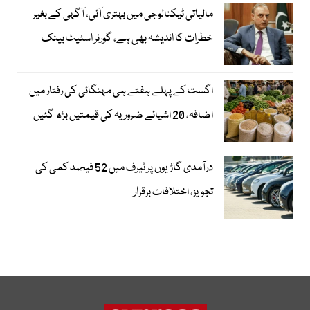
مالیاتی ٹیکنالوجی میں بہتری آئی، آگہی کے بغیر
خطرات کا اندیشہ بھی ہے، گورنر اسٹیٹ بینک
اگست کے پہلے ہفتے ہی مہنگائی کی رفتار میں
اضافہ، 20 اشیائے ضروریہ کی قیمتیں بڑھ گئیں
درآمدی گاڑیوں پر ٹیرف میں 52 فیصد کمی کی
تجویز، اختلافات برقرار