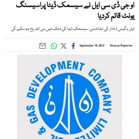
او جی ڈی سی ایل نے سیسمک ڈیٹا پراسیسنگ
یونٹ قائم کردیا
تیل وگیس ذخائر کی نشاندہی، سیسمک ڈیٹا کی ملک میں ہی تشریح ہو سکے گی
September 18, 2013
Khususi Reporter