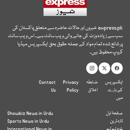
express.pk
خبروں اور حالات حاضرہ سے متعلق پاکستان کی
سب سے زیادہ وزٹ کی جانے والی ویب سائٹ ہے۔ اس ویب سائٹ
پر شائع شدہ تمام مواد کے جملہ حقوق بحق ایکسپریس میڈیا
گروپ محفوظ ہیں۔
ایکسپریس
ضابطہ
Privacy
Contact
کے بارے
اخلاق
Policy
Us
میں
صفحۂ اول
Showbiz News in Urdu
تازہ ترین
Sports News in Urdu
غزہ لہو لہو
International News in