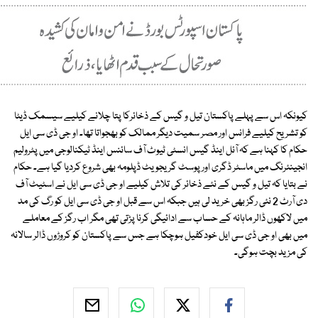
کیونکہ اس سے پہلے پاکستان تیل و گیس کے ذخائرکا پتا چلانے کیلیے سیسمک ڈیٹا
کو تشریح کیلیے فرانس اور مصر سمیت دیگر ممالک کو بھجواتا تھا۔ او جی ڈی سی ایل
حکام کا کہنا ہے کہ آئل اینڈ گیس انسٹی ٹیوٹ آف سائنس اینڈ ٹیکنالوجی میں پٹرولیم
انجینئرنگ میں ماسٹر ڈگری اور پوسٹ گریجویٹ ڈپلومہ بھی شروع کردیا گیا ہے۔ حکام
نے بتایا کہ تیل و گیس کے نئے ذخائر کی تلاش کیلیے او جی ڈی سی ایل نے اسٹیٹ آف
دی آرٹ 2 نئی رگز بھی خرید لی ہیں جبکہ اس سے قبل او جی ڈی سی ایل کو رگ کی مد
میں لاکھوں ڈالر ماہانہ کے حساب سے ادائیگی کرنا پڑتی تھی مگر اب رگز کے معاملے
میں بھی او جی ڈی سی ایل خودکفیل ہوچکا ہے جس سے پاکستان کو کروڑوں ڈالر سالانہ
کی مزید بچت ہوگی۔