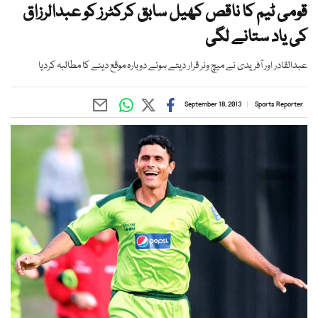
قومی ٹیم کا ناقص کھیل سابق کرکٹرز کو عبدالرزاق
کی یاد ستانے لگی
عبدالقادر اور آفریدی نے میچ ونر قرار دیتے ہوئے دوبارہ موقع دینے کا مطالبہ کردیا
September 18, 2013
Sports Reporter