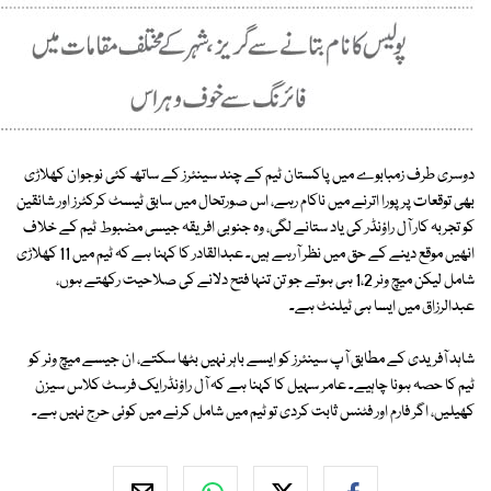
دوسری طرف زمبابوے میں پاکستان ٹیم کے چند سینئرز کے ساتھ کئی نوجوان کھلاڑی
بھی توقعات پر پورا اترنے میں ناکام رہے، اس صورتحال میں سابق ٹیسٹ کرکٹرز اور شائقین
کو تجربہ کار آل راؤنڈر کی یاد ستانے لگی، وہ جنوبی افریقہ جیسی مضبوط ٹیم کے خلاف
انھیں موقع دینے کے حق میں نظر آرہے ہیں۔ عبدالقادر کا کہنا ہے کہ ٹیم میں 11 کھلاڑی
شامل لیکن میچ ونر 1،2 ہی ہوتے جو تن تنہا فتح دلانے کی صلاحیت رکھتے ہوں،
عبدالرزاق میں ایسا ہی ٹیلنٹ ہے۔
شاہد آفریدی کے مطابق آپ سینئرز کو ایسے باہر نہیں بٹھا سکتے، ان جیسے میچ ونر کو
ٹیم کا حصہ ہونا چاہیے۔ عامر سہیل کا کہنا ہے کہ آل راؤنڈرایک فرسٹ کلاس سیزن
کھیلیں، اگر فارم اور فٹنس ثابت کردی تو ٹیم میں شامل کرنے میں کوئی حرج نہیں ہے۔