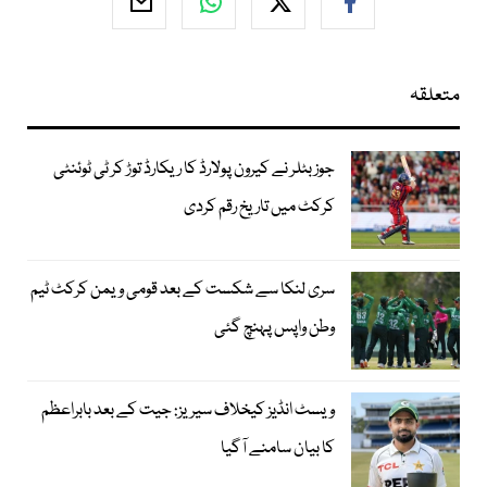
متعلقہ
جوز بٹلر نے کیرون پولارڈ کا ریکارڈ توڑ کر ٹی ٹوئنٹی
کرکٹ میں تاریخ رقم کردی
سری لنکا سے شکست کے بعد قومی ویمن کرکٹ ٹیم
وطن واپس پہنچ گئی
ویسٹ انڈیز کیخلاف سیریز: جیت کے بعد بابراعظم
کا بیان سامنے آگیا