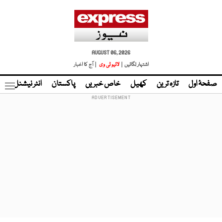
AUGUST 06, 2026
اشتہار لگائیں |
لائیو ٹی وی
| آج کا اخبار
صفحۂ اول
تازہ ترین
کھیل
خاص خبریں
پاکستان
انٹر نیشنل
ٹا