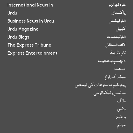
غزہ لہو لہو
International News in
پاکستان
Urdu
انٹر نیشنل
Business News in Urdu
کھیل
Urdu Magazine
انٹرٹینمنٹ
Urdu Blogs
لائف اسٹائل
The Express Tribune
ٹاپ ٹرینڈ
Express Entertainment
دلچسپ و عجیب
صحت
سونے کے نرخ
پیٹرولیم مصنوعات کی قیمتیں
سائنس و ٹیکنالوجی
بلاگ
بزنس
ویڈیوز
جرائم