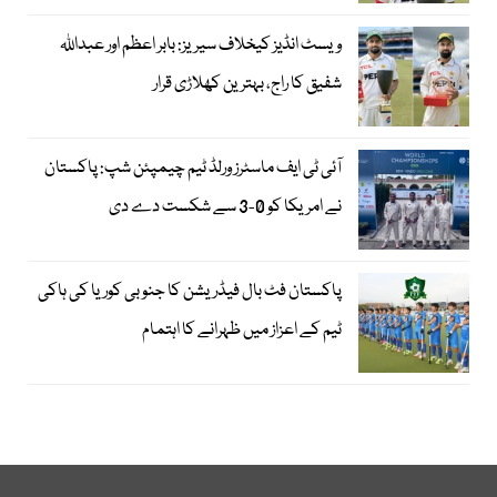
ویسٹ انڈیز کیخلاف سیریز: بابر اعظم اور عبداللہ
شفیق کا راج، بہترین کھلاڑی قرار
آئی ٹی ایف ماسٹرز ورلڈ ٹیم چیمپئن شپ: پاکستان
نے امریکا کو 0-3 سے شکست دے دی
پاکستان فٹ بال فیڈریشن کا جنوبی کوریا کی ہاکی
ٹیم کے اعزاز میں ظہرانے کا اہتمام