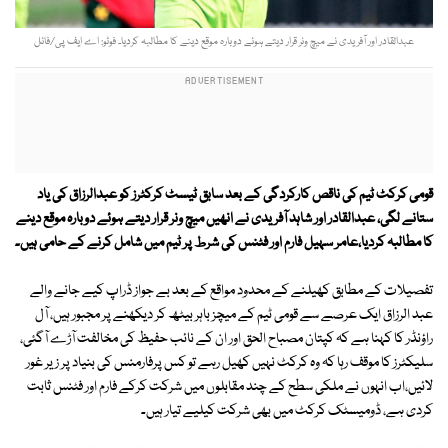
عبدالقادر اور آفریدی نے میچ ونر قرار دیتے ہوئے دوبارہ موقع دینے کا مطالبہ کردیا۔ فوٹو: اے ایف پی/فائل
قومی کرکٹ ٹیم کی ناقص کارکردگی کے بعد سابق ٹیسٹ کرکٹرز کو عبدالرزاق کی یاد
ستانے لگی، عبدالقادر اور شاہد آفریدی نے انھیں میچ ونر قرار دیتے ہوئے دوبارہ موقع دینے
کا مطالبہ کردیا،عامر سہیل فارم اور فٹنس کی شرط پر ٹیم میں شامل کرنے کے حامی ہیں۔
تفصیلات کے مطابق کھیلنے کے محدود مواقع کے بعد بے جواز ڈراپ کیے جانے والے
عبد الرزاق ایک عرصے سے قومی ٹیم کے میچز باہر بیٹھ کر دیکھنے پر مجبور ہیں، آل
راؤنڈر کا کہنا ہے کہ کپتان مصباح الحق اور ان کے نائب حفیظ کی مخالفت آڑے آگئی،
سلیکٹرز کا موقف رہا کہ وہ کرکٹ نہیں کھیل رہے تو کس پرفارمنس کی بنیاد پر زیر غور
لائیں،اب انہوں نے ملکی سطح کے چند مقابلوں میں شرکت کرکے فارم اور فٹنس ثابت
کردی ہے، ڈومیسٹک کرکٹ میں بھی شرکت کیلیے تیار ہیں۔