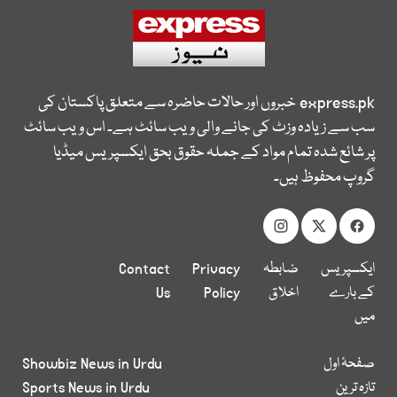
express.pk
خبروں اور حالات حاضرہ سے متعلق پاکستان کی
سب سے زیادہ وزٹ کی جانے والی ویب سائٹ ہے۔ اس ویب سائٹ
پر شائع شدہ تمام مواد کے جملہ حقوق بحق ایکسپریس میڈیا
گروپ محفوظ ہیں۔
ایکسپریس
ضابطہ
Privacy
Contact
کے بارے
اخلاق
Policy
Us
میں
صفحۂ اول
Showbiz News in Urdu
تازہ ترین
Sports News in Urdu