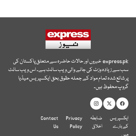
express.pk
خبروں اور حالات حاضرہ سے متعلق پاکستان کی
سب سے زیادہ وزٹ کی جانے والی ویب سائٹ ہے۔ اس ویب سائٹ
پر شائع شدہ تمام مواد کے جملہ حقوق بحق ایکسپریس میڈیا
گروپ محفوظ ہیں۔
ایکسپریس
ضابطہ
Privacy
Contact
کے بارے
اخلاق
Policy
Us
میں