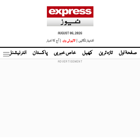
AUGUST 06, 2026
اشتہار لگائیں |
لائیو ٹی وی
| آج کا اخبار
صفحۂ اول
تازہ ترین
کھیل
خاص خبریں
پاکستان
انٹر نیشنل
ٹا