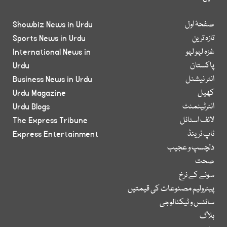
صفحۂ اول
Showbiz News in Urdu
تازہ ترین
Sports News in Urdu
غزہ لہو لہو
International News in
پاکستان
Urdu
انٹر نیشنل
Business News in Urdu
کھیل
Urdu Magazine
انٹرٹینمنٹ
Urdu Blogs
لائف اسٹائل
The Express Tribune
ٹاپ ٹرینڈ
Express Entertainment
دلچسپ و عجیب
صحت
سونے کے نرخ
پیٹرولیم مصنوعات کی قیمتیں
سائنس و ٹیکنالوجی
بلاگ