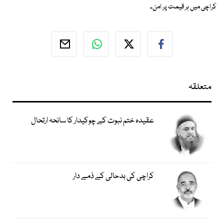
کراچی میں ہر قیمت پر امن۔
متعلقہ
عقیدہ ختم نبوت کے چوکیدار کا سانحہ ارتحال
کراچی کی بدحالی کے ذمے دار