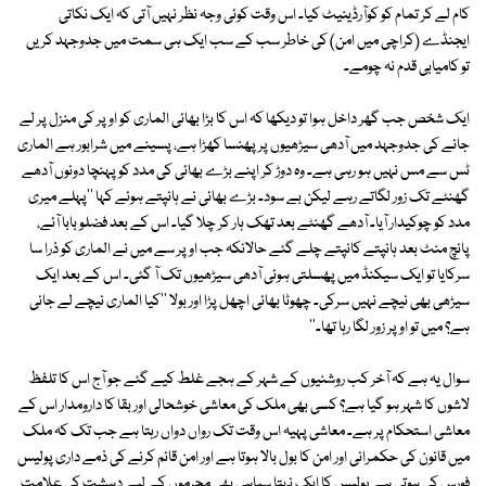
کام لے کر تمام کو کوآرڈینیٹ کیا۔ اس وقت کوئی وجہ نظر نہیں آتی کہ ایک نکاتی
ایجنڈے (کراچی میں امن) کی خاطر سب کے سب ایک ہی سمت میں جدوجہد کریں
تو کامیابی قدم نہ چومے۔
ایک شخص جب گھر داخل ہوا تو دیکھا کہ اس کا بڑا بھائی الماری کو اوپر کی منزل پر لے
جانے کی جدوجہد میں آدھی سیڑھیوں پر پھنسا کھڑا ہے، پسینے میں شرابور ہے الماری
ٹس سے مس نہیں ہو رہی ہے۔ وہ دوڑ کر اپنے بڑے بھائی کی مدد کو پہنچا دونوں آدھے
گھنٹے تک زور لگاتے رہے لیکن بے سود۔ بڑے بھائی نے ہانپتے ہوئے کہا ''پہلے میری
مدد کو چوکیدار آیا۔ آدھے گھنٹے بعد تھک ہار کر چلا گیا۔ اس کے بعد فضلو بابا آئے،
پانچ منٹ بعد ہانپتے کانپتے چلے گئے حالانکہ جب اوپر سے میں نے الماری کو ذرا سا
سرکایا تو ایک سیکنڈ میں پھسلتی ہوئی آدھی سیڑھیوں تک آ گئی۔ اس کے بعد ایک
سیڑھی بھی نیچے نہیں سرکی۔ چھوٹا بھائی اچھل پڑا اور بولا ''کیا الماری نیچے لے جانی
ہے؟ میں تو اوپر زور لگا رہا تھا۔''
سوال یہ ہے کہ آخر کب روشنیوں کے شہر کے ہجے غلط کیے گئے جو آج اس کا تلفظ
لاشوں کا شہر ہو گیا ہے؟ کسی بھی ملک کی معاشی خوشحالی اور بقا کا دارومدار اس کے
معاشی استحکام پر ہے۔ معاشی پہیہ اس وقت تک رواں دواں رہتا ہے جب تک کہ ملک
میں قانون کی حکمرانی اور امن کا بول بالا ہوتا ہے اور امن قائم کرنے کی ذمے داری پولیس
فورس کی ہوتی ہے پولیس کا ایک نہتا سپاہی بھی مجرموں کے لیے دہشت کی علامت