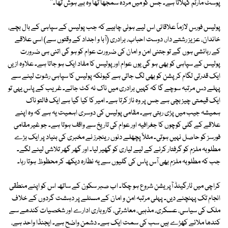
پوسٹ مارٹم کہلاتا ہے۔ جس کو میں مردہ سمجھا تھا وہ بے ہوش تھا۔''
پولیس فورس لازماً علاقائی اس لیے ہونی چاہیے کہ جب پولیس کے سپاہی کے بال بچے،
خاندان، عزیز رشتے دار، دوست احباب، برادری (آبا و اجداد کے وقتوں سے) اسی علاقے
کے رہائشی ہوں گے تو جتنی امن و امان کی ضرورت عوام کو ہو گی اتنی ہی ضرورت
پولیس کے سپاہی کو بھی ہو گی یوں عوام اور پولیس کا مفاد ایک ہو جاتا ہے۔ علاوہ ازیں
ایک قدرتی لگام کرپشن کو بھی لگ جاتی ہے کیونکہ پولیس کا سپاہی رشوت لینے سے
پہلے دس مرتبہ سوچے گا کہ کہیں برادری میں ناک نہ کٹ جائے۔ غریب کے پاس یہی تو
ایک قیمتی چیز بچی ہے جس پر وہ ناز کرتا ہے۔ امیر کا کیا گیا ہے ایک فالتو ناک
ہمیشہ جیب میں پڑی رہتی ہے۔ مقامی پولیس کی دوسری اہمیت یہ ہے کہ وہ اپنے
علاقے کے گلی کوچوں کا جغرافیہ اور عوام کی تاریخ سے واقف ہوتا ہے۔ جو غیر مقامی
فورسز کو حاصل نہیں ہوتی۔ مثلاً پچھلے دنوں رینجرز نے مخبری کی بنیاد پر ایک بڑے
مطلوبہ ملزم کو گرفتار کرنے کے لیے لیاری کو گھیر لیا۔ اور گھر گھر تلاشی لینے لگے۔
جب کہ مطلوبہ ملزم بھی آس پاس کی گلیوں سے یہ نظارہ دیکھ کر محظوظ ہوتا رہا۔
کراچی میں ٹارگیٹڈ آپریشن شروع ہو چکا۔ اب صبر سکون کے ساتھ اس کو اپنے منطقی
انجام تک پہنچنے دیں۔ پہلی مرتبہ امن و امان کے مسئلے پر دہشت گردوں کے خلاف
ملک کی سیاسی، عسکری، مذہبی، معاشرتی، کاروباری ادارے اور شخصیات کندھے سے
کندھا ملائے کھڑے ہیں سب کی سمت ایک ہے۔ دشمن واضح ہے۔ ایجنڈا واحد ہے،