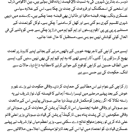
دوسرے بدترین شہروں کی بہ نسبت 25 فیصد زیادہ قتل ہوتے ہیں۔ بین الاقوامی ڈرگ
اور اسلحے کی اسمگلنگ اور فروخت کی جنت بن چکا ہے۔ اس کے علاوہ سیاسی
عسکری ونگ، بھتہ، قبضہ مافیا اور طالبان بھی قبضہ جما چکے ہیں۔ C:سندھ میں دیہی
شہری تقسیم گہری ہو گئی ہے اور کھل کر سامنے آ چکی ہے۔ لوکل گورنمنٹ کے
مسئلے پر پی پی پی /قوم پرستوں اور ایم کیو ایم میں دراڑ پڑ چکی ہے جس کو پاٹنے کی فی
الحال کوئی کوشش نہیں ہو رہی ہے۔ مستقبل کا حال خدا جانے۔
ایسے میں کراچی کے تاجر بھتہ خوروں کے ہاتھوں مرنے کے بجائے اپنے کاروبار پر لعنت
بھیج کر سڑکوں پر آ گئے۔ آثار ایسے تھے کہ وہ ایم کیو ایم کی بھی نہیں سنیں گے۔ ایسے
میں الطاف حسین نے کراچی کو فوج کے حوالے کرنے کا مطالبہ داغ دیا۔ حالات سے
تنگ، حکومت کی بے حسی سے بے
زار کراچی کے عوام نے اس مطالبے کی حمایت کر دی۔ وفاقی حکومت نے بڑے غور و
خوض کے بعد پہلے مرحلے میں تیسرا راستہ آزمانے کا فیصلہ کیا۔ نواز شریف نے یہ
راستہ نکالا کہ اگر رینجرز کو مکمل فری ہینڈ دیا جائے، صوبائی پولیس اس کے ماتحت
ہو، صوبائی اور وفاقی خفیہ ایجنسیاں اس ٹارگیٹڈ آپریشن کی معاونت کریں، صوبائی اور
وفاقی حکومتیں ان کی پشت پناہ ہوں، ٹارگیٹڈ آپریشن کی قیادت صوبائی وزیر اعلیٰ قائم
علی شاہ کریں تو رینجرز متوقع نتائج دے سکتی ہے۔ وزیر اعظم میاں نواز شریف نے پہلے
عسکری قیادت کو اعتماد میں لیا اس کے بعد تابڑ توڑ میٹنگوں، اجلاسوں، ملاقاتوں سے