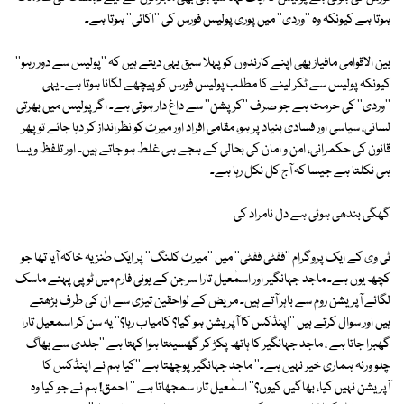
ہوتا ہے کیونکہ وہ ''وردی'' میں پوری پولیس فورس کی ''اکائی'' ہوتا ہے۔
بین الاقوامی مافیاز بھی اپنے کارندوں کو پہلا سبق یہی دیتے ہیں کہ ''پولیس سے دور رہو''
کیونکہ پولیس سے ٹکر لینے کا مطلب پولیس فورس کو پیچھے لگانا ہوتا ہے۔ یہی
''وردی'' کی حرمت ہے جو صرف ''کرپشن'' سے داغ دار ہوتی ہے۔ اگر پولیس میں بھرتی
لسانی، سیاسی اور فسادی بنیاد پر ہو، مقامی افراد اور میرٹ کو نظرانداز کر دیا جائے تو پھر
قانون کی حکمرانی، امن و امان کی بحالی کے ہجے ہی غلط ہو جاتے ہیں۔ اور تلفظ ویسا
ہی نکلتا ہے جیسا کہ آج کل نکل رہا ہے۔
گھگی بندھی ہوئی ہے دل نامراد کی
ٹی وی کے ایک پروگرام ''ففٹی ففٹی'' میں ''میرٹ کلنگ'' پر ایک طنزیہ خاکہ آیا تھا جو
کچھ یوں ہے۔ ماجد جہانگیر اور اسمٰعیل تارا سرجن کے یونی فارم میں ٹوپی پہنے ماسک
لگائے آپریشن روم سے باہر آتے ہیں۔ مریض کے لواحقین تیزی سے ان کی طرف بڑھتے
ہیں اور سوال کرتے ہیں ''اپنڈکس کا آپریشن ہو گیا؟ کامیاب رہا؟'' یہ سن کر اسمعیل تارا
گھبرا جاتا ہے ، ماجد جہانگیر کا ہاتھ پکڑ کر گھسیٹتا ہوا کہتا ہے ''جلدی سے بھاگ
چلو ورنہ ہماری خیر نہیں ہے۔'' ماجد جہانگیر پوچھتا ہے ''کیا ہم نے اپنڈکس کا
آپریشن نہیں کیا، بھاگیں کیوں؟'' اسمٰعیل تارا سمجھاتا ہے '' احمق! ہم نے جو کیا وہ