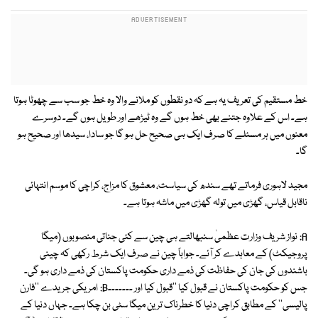
خط مستقیم کی تعریف یہ ہے کہ دو نقطوں کو ملانے والا وہ خط جو سب سے چھوٹا ہوتا
ہے۔ اس کے علاوہ جتنے بھی خط ہوں گے وہ ٹیڑھے اور طویل ہوں گے۔ دوسرے
معنوں میں ہر مسئلے کا صرف ایک ہی صحیح حل ہو گا جو سادا، سیدھا اور صحیح ہو
گا۔
مجید لاہوری فرماتے تھے سندھ کی سیاست، معشوق کا مزاج، کراچی کا موسم انتہائی
ناقابل قیاس، گھڑی میں تولہ گھڑی میں ماشہ ہوتا ہے۔
A: نواز شریف وزارت عظمیٰ سنبھالتے ہی چین سے کئی جناتی منصوبوں (میگا
پروجیکٹ) کے معاہدے کر آئے۔ جواباً چین نے صرف ایک شرط رکھی کہ چینی
باشندوں کی جان کی حفاظت کی ذمے داری حکومت پاکستان کی ذمے داری ہو گی۔
جس کو حکومت پاکستان نے قبول کیا ''قبول کیا اور ۔۔۔۔۔۔۔B: امریکی جریدے ''فارن
پالیسی'' کے مطابق کراچی دنیا کا خطرناک ترین میگا سٹی بن چکا ہے۔ جہاں دنیا کے