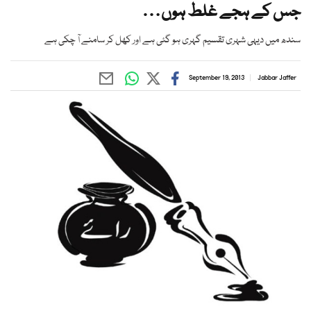
جس کے ہجے غلط ہوں…
سندھ میں دیہی شہری تقسیم گہری ہو گئی ہے اور کھل کر سامنے آ چکی ہے
September 19, 2013
Jabbar Jaffer