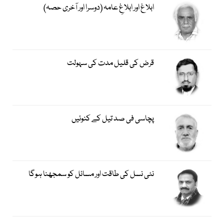
ابلاغ اور ابلاغِ عامہ (دوسرا اور آخری حصہ)
قرض کی قلیل مدت کی سہولت
پچاسی فی صد تیل کے کنوئیں
نئی نسل کی طاقت اور مسائل کو سمجھنا ہوگا