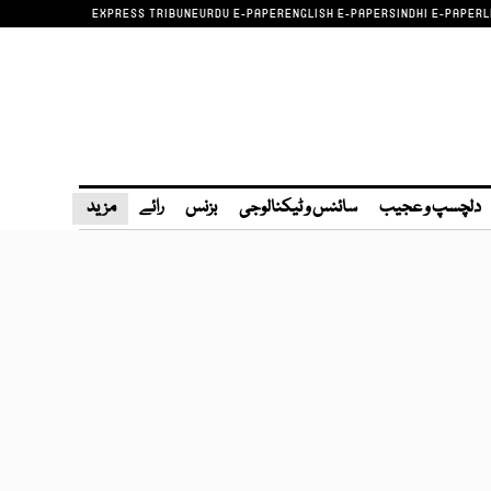
EXPRESS TRIBUNE
URDU E-PAPER
ENGLISH E-PAPER
SINDHI E-PAPER
L
دلچسپ و عجیب
سائنس و ٹیکنالوجی
بزنس
رائے
مزید