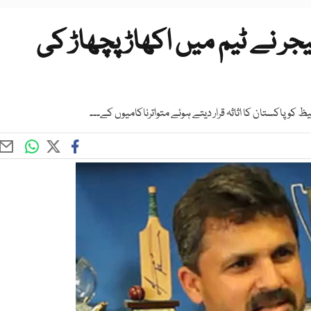
ر نے ٹیم میں اکھاڑ پچھاڑ کی
 پاکستان کا اثاثہ قرار دیتے ہوئے متواترناکامیوں کے۔۔۔