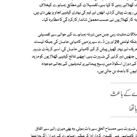
ٹیسٹ کھلاتے رہنے کا کہا ہے۔ تفصیلات کے مطابق زمبابوے کیخلاف
پنی رپورٹ پیش کردی، انھوں نے ٹیم کی بہتری کیلیے تجاویز بھی دی ہیں،
ہ کار کھلاڑیوں نے حسب معمول شاندار کارکردگی کا مظاہرہ کیا۔
تھ ملاقات مثبت رہی جس میں دورئہ زمبابوے کے حوالے سے تفصیلی
رپورٹ دی ہے،انھوں نے سابقہ موقف دہراتے ہوئے کہا کہ ٹیم خراب نہیں کھیلی بلکہ ٹوئنٹی 20 اور ون ڈے سیریز میں کامیابی حاصل کی جبکہ ٹیسٹ
 حریف نے بہتر کھیل پیش کر کے کامیابی حاصل کی، اسے کریڈٹ ضرور
ں جنھیں دور کرنے کی ضرورت ہے، اچھے نتائج کیلیے کھلاڑیوں کو مزید
ے دوران اسکواڈ میں وسیع پیمانے پر تبدیلیوں کے بجائے موجودہ
بیوں کا باعث بن جاتی ہیں۔
ی ضرورت ہے، مصباح الحق سے بات ہوئی، وہ بھی میری رائے سے اتفاق
 کامیابیوں میں کلیدی کردار ادا کر چکے، زمبابوے کے دوران اگر وہ اچھا