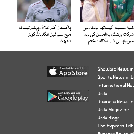
شیخ حسینہ کیساتھ ایونٹ میں
پاکستان کے خلاف پہلے ٹیسٹ
شرکت پر شکیب الحسن کی ٹیم
میچ سے قبل انگلینڈ کو بڑا
میں واپسی کے امکانات ختم
دھچکا
Showbiz News in
Sports News in U
International Ne
Urdu
Business News in
Urdu Magazine
Urdu Blogs
The Express Tri