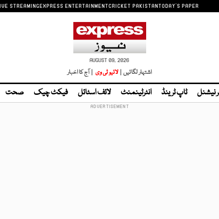
IVE STREAMING
EXPRESS ENTERTAINMENT
CRICKET PAKISTAN
TODAY'S PAPER
AUGUST 09, 2026
اشتہار لگائیں |
لائیو ٹی وی
| آج کا اخبار
ر نیشنل
ٹاپ ٹرینڈ
انٹرٹینمنٹ
لائف اسٹائل
فیکٹ چیک
صحت