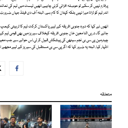
پرفارم نہیں کر سکے تو حوصلہ افزائی کرنی چاہیے،انھیں ٹیسٹ میں ٹیم کی نمائند
اندر ٹیم کو لڑانا میرا نہیں بلکہ کپتان کا کام ہے، البتہ آف دی فیلڈ جہاں ضر
انھوں نے کہا کہ دورہ جنوبی افریقہ کے لیے پاکستان کرکٹ ٹیم کا تربیتی کیم
جائے گا۔ دریں اثنا معین خان جنوبی افریقہ کیخلاف سیریز میں بھی قومی ٹیم کے
چیئرمین پی سی بی نجم سیٹھی کی پیشکش قبول کر لی،اس حوالے سے جب معین خان
اظہار کیا، البتہ یہ ضرور کہا کہ اگر پی سی بی مستقبل کی سیریز کے لیے مجھے ا
متعلقہ