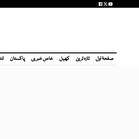
صفحۂ اول
تازہ ترین
کھیل
خاص خبریں
پاکستان
انٹ