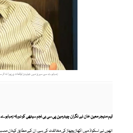
زمبابوے سے سیریز میں جونیئرز توقعات پر پورا نہ اتر س
ٹیم منیجر معین خان نے نگران چیئرمین پی سی بی نجم سیٹھی کو دورئہ زمبابوے
انھوں نے اسکواڈ میں اکھاڑ پچھاڑ کی مخالفت کی ہے، ان کے مطابق کپتان مصب