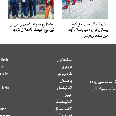
براڈ پیک کے جاں بحق کوہ
نیشنل چیمپئنز کپ: پی سی بی
پیماؤں کی یاد میں اسلام آباد
نے میچ آفیشلز کا اعلان کر دیا
میں شمعیں روشن
صفحۂ اول
 Urdu
تازہ ترین
rdu
غزہ لہو لہو
ws in
پاکستان
کی سب سے زیادہ
انٹر نیشنل
 Urdu
 تمام مواد کے
کھیل
انٹرٹینمنٹ
لائف اسٹائل
bune