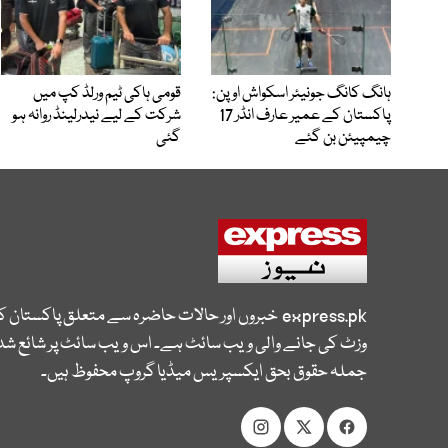
ہانگ کانگ جونیئر اسکواش اوپن:
قومی ہاکی ٹیم ورلڈ کپ میں
پاکستان کے عمیر عارف انڈر 17
شرکت کے لیے نیدرلینڈ روانہ ہو
چیمپیئن بن گئے
گئی
express.pk
خبروں اور حالات حاضرہ سے متعلق پاکستان 
وزٹ کی جانے والی ویب سائٹ ہے۔ اس ویب سائٹ پر شائع شدہ
جملہ حقوق بحق ایکسپریس میڈیا گروپ محفوظ ہیں۔