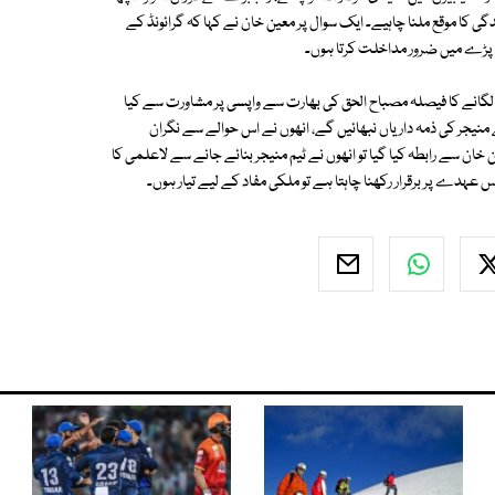
گی کا موقع ملنا چاہیے۔ ایک سوال پر معین خان نے کہا کہ گرائونڈ کے
ورت پڑے میں ضرور مداخلت کرتا ہوں۔
پ لگانے کا فیصلہ مصباح الحق کی بھارت سے واپسی پر مشاورت سے کیا
 منیجر کی ذمہ داریاں نبھائیں گے، انھوں نے اس حوالے سے نگران
 سے رابطہ کیا گیا تو انھوں نے ٹیم منیجر بنائے جانے سے لاعلمی کا
س عہدے پر برقرار رکھنا چاہتا ہے تو ملکی مفاد کے لیے تیار ہوں۔