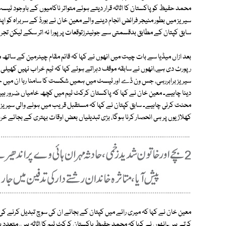
محمد حفیظ کو پاکستان کا اثاثہ قرار دیتے ہوئے متواتر ناکامیوں کے باوجود 
سیریز میں بطور منیجر فرائض انجام دینے والے معین خان نے بورڈ کے سربراہ کو ا
سابق کپتان کے مطابق بدقسمتی سے جونیئرزتوقعات پر پورا نہ اتر سکے لیکن تجرب
بعد ازاں میڈیا سے بات چیت میں انھوں نے کہا کہ قائم مقام چیئرمین کے سا
سیریز برابررہی، جس ون ڈے اور ٹیسٹ میں ہمیں شکست کا سامنا رہا ان میں
دینا چاہیے۔ معین خان نے کہا کہ پاکستان کرکٹ ٹیم میں کچھ خامیاں ضرور ہی
محنت کرنی چاہیے۔ سابق کپتان نے کہا کہ مستقبل قریب میں ہونے والی سیریز ک
کھلاڑیوں پر ہی انحصار کرنا ہوگا، بڑی تبدیلیاں بعض اوقات بہتری کے بجائے خرا
معین خان نے کہا کہ میری رائے میں کپتان کے بجائے ان کی سوچ تبدیل کرنے ک
کرتے ہیں۔انھوں نے کہا کہ محمد حفیظ پاکستان کرکٹ ٹیم کا اثاثہ ہیں، متعدد بار