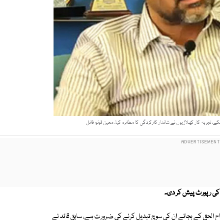
کے، تجربہ کار کھلاڑیوں نے شاندار کارکردگی کا مظاہرہ کیا، معین فوٹو: فائل
 کی رپورٹ پیش کر دی۔
اح الحق کے بجائے ان کی سوچ تبدیل کرنے کی ضرورت ہے، سابق قائد نے