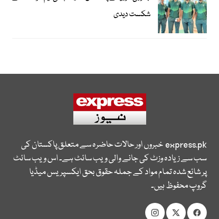
شکست دیدی
express.pk
خبروں اور حالات حاضرہ سے متعلق پاکستان کی
سب سے زیادہ وزٹ کی جانے والی ویب سائٹ ہے۔ اس ویب سائٹ
پر شائع شدہ تمام مواد کے جملہ حقوق بحق ایکسپریس میڈیا
گروپ محفوظ ہیں۔