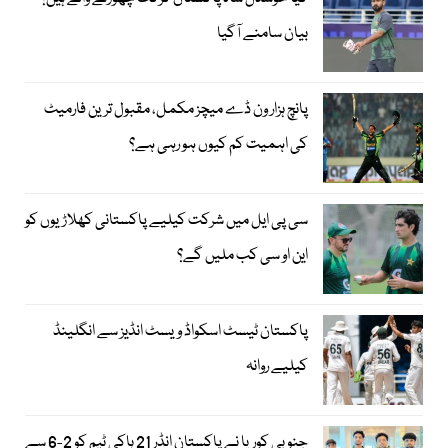
بیان سامنے آگیا
پانچ ہزار ون ڈے میچز مکمل، مقبول ترین فارمیٹ
کی اہمیت کم کیوں ہو رہی ہے؟
سی پی ایل میں شرکت کیلیے پاکستانی کھلاڑیوں کو
این او سی کب ملیں گے؟
پاکستان ٹیسٹ اسکواڈ ویسٹ انڈیز سے انگلینڈ
کیلیے روانہ
جنوبی کوریا نے پاکستان انڈر 21 ہاکی ٹیم کو 2-6 سے