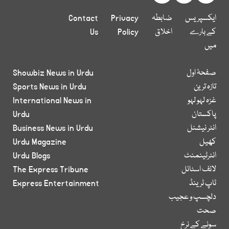
ایکسپریس
ضابطہ
Privacy
Contact
کے بارے
اخلاق
Policy
Us
میں
صفحۂ اول
Showbiz News in Urdu
تازہ ترین
Sports News in Urdu
غزہ لہو لہو
International News in
پاکستان
Urdu
انٹر نیشنل
Business News in Urdu
کھیل
Urdu Magazine
انٹرٹینمنٹ
Urdu Blogs
لائف اسٹائل
The Express Tribune
ٹاپ ٹرینڈ
Express Entertainment
دلچسپ و عجیب
صحت
سونے کے نرخ