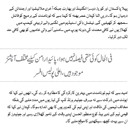
پہلا پاکستان اور کوریا، دوسرا انگلینڈ اور بھارت جبکہ آخری ملائیشیا اور ارجنٹائن کے
درمیان ہو گا۔ دریں اثنا کپتان عمر بھٹہ کا کہنا ہے کہ ٹورنامنٹ کے ہر میچ کو فائنل
سمجھ کر کھیلیں گے، نیشنل ہاکی اسٹیڈیم میں لگنے والے تربیتی کیمپ میں
کھلاڑیوں نے کافی محنت کی،دورئہ یورپ میں سامنے آنے والی خامیوں کو بھی کافی حد
تک دور کرلیا۔
امید ہے کہ ٹیم ٹورنامنٹ میں بہترین کارکردگی کا مظاہرہ کرے گی۔ انھوں نے کہا کہ
ایونٹ میں شرکت سے نہ صرف جونیئر ورلڈ کپ کی تیاریوں میں مدد ملے گی بلکہ
مخالف ٹیموں کی طاقت اور اپنی ٹیم کی کمزوریوں کا بھی اندازہ ہوگا۔ کپتان نے کہا کہ
قومی ٹیم کے نئے ہیڈ کوچ منظور الحسن اپنے وقت کے نامور کھلاڑی رہے اور جونیئرز کو
ان سے بہت کچھ سیکھنے کا موقع ملے گا۔