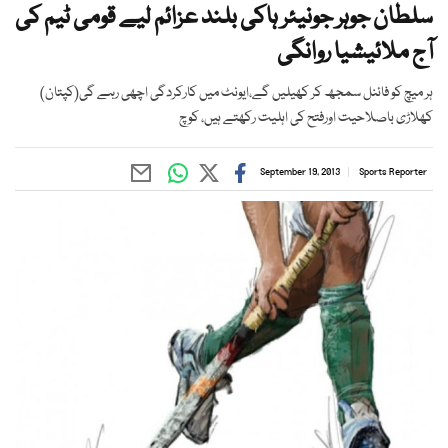
سلطان جوہر جونیئر ہاکی بلند عزائم لیے قومی ٹیم کی
آج ملائیشیا روانگی
ہر میچ کو فائنل سمجھ کر کھیلیں گے،ایونٹ میں کارکردگی اچھی رہے گی(کپتان)
کھلاڑی باصلاحیت اورفتح کی اہلیت رکھتے ہیں، کوچ
September 19, 2013
Sports Reporter