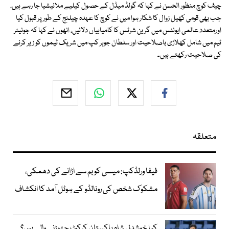
چیف کوچ منظور الحسن نے کہا کہ گولڈ میڈل کے حصول کیلیے ملائیشیا جا رہے ہیں،
جب بھی قومی کھیل زوال کا شکار ہوا میں نے کوچ کا عہدہ چیلنج کے طور پر قبول کیا
اورمتعدد عالمی ایونٹس میں گرین شرٹس کا کامیابیاں دلائیں، انھوں نے کہا کہ جونیئر
ٹیم میں شامل کھلاڑی باصلاحیت اور سلطان جوہر کپ میں شریک ٹیموں کو زیر کرنے
کی صلاحیت رکھتے ہیں۔
متعلقہ
فیفا ورلڈکپ: میسی کو بم سے اڑانے کی دھمکی،
مشکوک شخص کی رونالڈو کے ہوٹل آمد کا انکشاف
کیا خوشدل شاہ پاکستان کرکٹ چھوڑنے والے ہیں؟