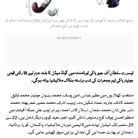
ہر میچ کو فائنل سمجھ کر کھیلیں گے، ایونٹ میں کارکردگی اچھی رہے گی(کپتان)کھلاڑی باصلاحیت اورفتح کی
اہلیت رکھتے ہیں، کوچ۔ فوٹو: فائل
تیسرے سلطان آف جوہر ہاکی ٹورنامنٹ میں گولڈ میڈل کا بلند عزم لیے 18 رکنی قومی
جونیئر ہاکی ٹیم جمعرات کی شب براستہ بنکاک ملائیشیا روانہ ہوگی۔
منتخب کھلاڑیوں میں مظہر عباس، امین یوسف، محمد رضوان جونیئر، محمد توثیق،
محمد کاشف جاوید، عماد شکیل بٹ، زوہیب اشرف، محمد عمیر، عمر بھٹہ، محمد
دلبر، علی شان، محمد سلمان، ارسلان قادر، احمد زبیر اور ایوب علی جبکہ آفیشلز میں
منظورالحسن چیف کوچ و منیجر، دانش کلیم، انجم سعید کوچز و دیگر شامل ہیں۔ 22 سے
29 ستمبر تک شیڈول ایونٹ میں6 ٹیمیں میزبان ملائیشیاء، پاکستان، کوریا، برطانیہ،
ارجنٹائن اور بھارت حصہ لیں گی،ابتدائی روز تین میچز کھیلے جائیں گے۔