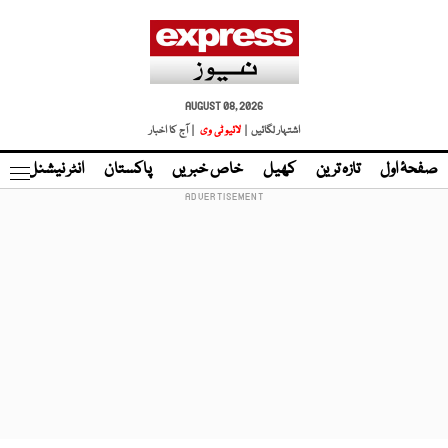
AUGUST 08, 2026
اشتہار لگائیں |
لائیو ٹی وی
| آج کا اخبار
صفحۂ اول
تازہ ترین
کھیل
خاص خبریں
پاکستان
انٹر نیشنل
ٹا