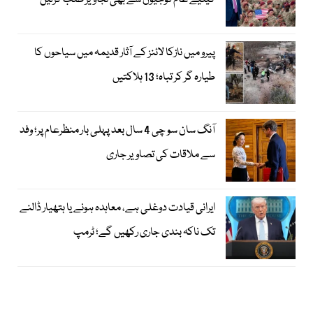
کیلیے عام فوجیوں سے بھی تجاویز طلب کرلیں
پیرو میں نازکا لائنز کے آثار قدیمہ میں سیاحوں کا
طیارہ گر کر تباہ؛ 13 ہلاکتیں
آنگ سان سو چی 4 سال بعد پہلی بار منظرعام پر؛ وفد
سے ملاقات کی تصاویر جاری
ایرانی قیادت دوغلی ہے، معاہدہ ہونے یا ہتھیار ڈالنے
تک ناکہ بندی جاری رکھیں گے؛ ٹرمپ