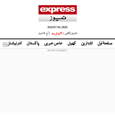
AUGUST 04, 2026
اشتہار لگائیں |
لائیو ٹی وی
| آج کا اخبار
صفحۂ اول
تازہ ترین
کھیل
خاص خبریں
پاکستان
انٹر نیشنل
ٹا