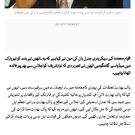
دونوں ملکوں کی قیادت ایل اوسی پربات چیت کرکے اسکاحل نکالنا چاہیے۔ بان کی مون. فوٹو:فائل
اقوام متحدہ کے سیکریٹری جنرل بان کی مون نے کہاہے کہ وہ ۔انھوں نے بدھ کو نیویارک
میں میڈیاسے گفتگومیں انھوں نے تجویز دی کہ نوازشریف کواجلاس سے بھرپور فائدہ
اٹھاناچاہیے۔
پاک بھارت تعلقات کی بہتری کامعاملہ میرے ایجنڈے میں سرفہرست ہے۔ انہوں نے
کہاکہ پاک بھارت لائن آف کنٹرول پرحالیہ کشیدگی اور فائرنگ کے واقعات پر تشویش
ہے،امید ہے کہ جنرل اسمبلی کے اجلاس کے موقع پرپاک بھارت وزرائے اعظم ایل
اوسی کشیدگی کا حل نکال لیں گے۔ انھوں نے مزید کہاکہ پاک بھارت مذاکرات کی
حمایت اورتعاون جاری رکھیں گے، دونوں ملکوں کی قیادت ایل اوسی پربات چیت کرکے
اسکاحل نکالنا چاہیے۔