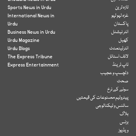
تازہ ترین
Sports News in Urdu
غزہ لہو لہو
International News in
پاکستان
Urdu
انٹر نیشنل
Business News in Urdu
کھیل
Urdu Magazine
انٹرٹینمنٹ
Urdu Blogs
لائف اسٹائل
The Express Tribune
ٹاپ ٹرینڈ
Express Entertainment
دلچسپ و عجیب
صحت
سونے کے نرخ
پیٹرولیم مصنوعات کی قیمتیں
سائنس و ٹیکنالوجی
بلاگ
بزنس
ویڈیوز