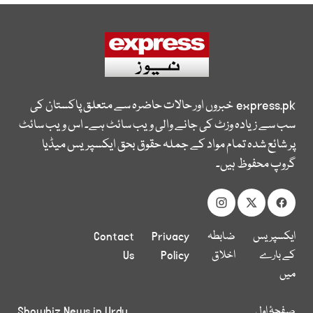
express.pk
خبروں اور حالات حاضرہ سے متعلق پاکستان کی
سب سے زیادہ وزٹ کی جانے والی ویب سائٹ ہے۔ اس ویب سائٹ
پر شائع شدہ تمام مواد کے جملہ حقوق بحق ایکسپریس میڈیا
گروپ محفوظ ہیں۔
ایکسپریس
ضابطہ
Privacy
Contact
کے بارے
اخلاق
Policy
Us
میں
صفحۂ اول
Showbiz News in Urdu