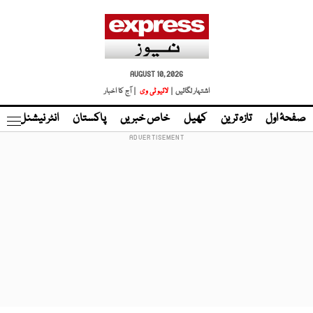
AUGUST 10, 2026
اشتہار لگائیں |
لائیو ٹی وی
| آج کا اخبار
صفحۂ اول
تازہ ترین
کھیل
خاص خبریں
پاکستان
انٹر نیشنل
ٹا