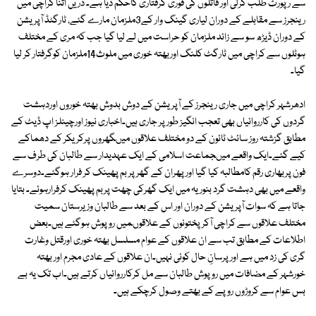
سے رپورٹ طلب کرلی اور قاتلوں کی فوری گرفتاری کاحکم دیا ہے۔ دریں اثنا کراچی میں
رینجرز سے مقابلے کے دوران لیاری گینگ وار کے3ملزمان مارے گئے، ٹارگٹڈ آپریشن
کے دوران ڈیڑھ سو سے زائد ملزمان کو حراست میں لے لیا گیا جب کہ مری کے مختلف
ہوٹلوں سے کراچی میں ٹارگٹ کلنگ اوربھتہ خوری میں ملوث14ملزمان کوگرفتار کر لیا
گیا۔
ادھرشہر کراچی میں جاری رینجرز کے آپریشن کے دوش بدوش بھتہ خوروں اوردہشت
گردوں کی کارروائیاں بھی تعجب انگیز طور پر جاری ہیں۔اخباری نیوز اورچینلز اپ ڈیٹ کے
مطابق گزشتہ روز سائٹ ٹائون کے دو مختلف علاقوں میںگھروں پرکریکر کے دھماکے
کیے گئے۔ایک واقعے میںجماعت اسلامی کے ایک عہدیدار سے طالبان کی طرف سے
فون پربھاری رقم کامطالبہ کیا گیا اور پھران کے گھر پر بم پھینک کر فرار ہوگئے۔دوسرے
واقعے میں بھی دہشت گرد بنوریہ میں ایک گھرکی چھت پربم پھینک کرفرارہوئے۔ بتایا
جاتا ہے کہ سوات آپریشن کے دوران اور اس کے بعد سے طالبان وزیرستان سمیت
مختلف علاقوں سے کراچی آکرپختونوں کے علاقوںمیں روپوش ہوگئے ہیں۔بعض
اطلاعات کے مطابق تب سے ان علاقوں کے عوام مسلسل بھتہ خوری اورقتل وغارت
گری کی زد میں ہے اور پرسانِ حال کوئی نہیں۔ان علاقوں کے عادی مجرم اور بھتہ
خورشہر کے مضافات میں روپوش طالبان سے مل کرکارروائیاں کرتے ہیں۔اب تک یہ بے
بس عوام سے کروڑوں روپے کے بھتے وصول کرچکے ہیں۔