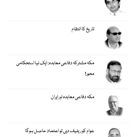
تاریخ کا انتقام
مکہ مشترکہ دفاعی معاہدہ: ایک نیا استحکامی
محور!
مکہ دفاعی معاہدہ اور ایران
عوام کو ریلیف دیں تو اعتماد حاصل ہوگا