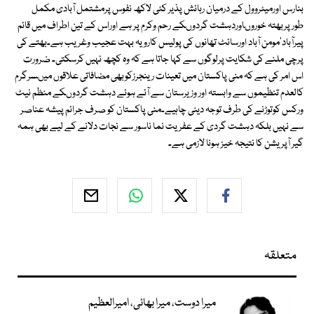
بنارس اورمیٹروول کے درمیان رہائش پذیر کئی لاکھ نفوس پرمشتمل آبادی مکمل
طورپربھتہ خوروںاوردہشت گردوںکے رحم وکرم پر ہے اوراس کے تین اطراف میں قائم
پیرآباد'مومن آباد اورسائٹ تھانوں کی پولیس کارویہ بہت عجیب وغریب ہے۔بھتے کی
پرچی ملنے کی شکایت پرلوگوں سے کہا جاتا ہے کہ وہ کچھ نہیں کرسکتی۔ ضرورت
اس امر کی ہے کہ منی پاکستان میں تعینات رینجرزکوبھی مضافاتی علاقوں میںسرگرم
کالعدم تنظیموں سے وابستہ اور وزیرستان سے آئے ہوئے دہشت گردوںکے منظم نیٹ
ورکس کوتوڑنے کی طرف توجہ دینی چاہیے۔منی پاکستان کو صرف جرائم پیشہ عناصر
سے نہیں بلکہ دہشت گردی کے عفریت نما ناسور سے نجات دلانے کے لیے بھی ہمہ
گیر آپریشن کا نتیجہ خیز ہونا لازمی ہے۔
متعلقہ
میرا دوست، میرا بھائی، امیرالعظیم