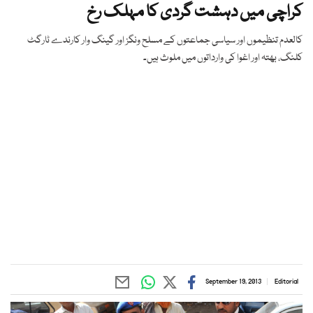
کراچی میں دہشت گردی کا مہلک رخ
کالعدم تنظیموں اور سیاسی جماعتوں کے مسلح ونگز اور گینگ وار کارندے ٹارگٹ
کلنگ، بھتہ اور اغوا کی وارداتوں میں ملوث ہیں۔
September 19, 2013
Editorial