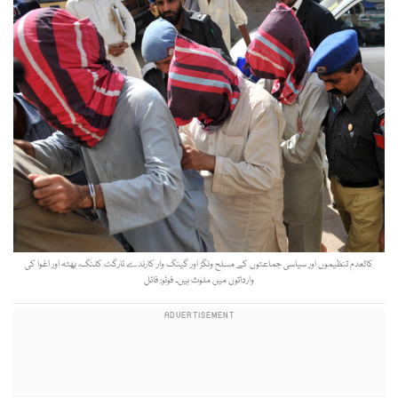
کالعدم تنظیموں اور سیاسی جماعتوں کے مسلح ونگز اور گینگ وار کارندے ٹارگٹ کلنگ، بھتہ اور اغوا کی
وارداتوں میں ملوث ہیں۔ فوٹو: فائل