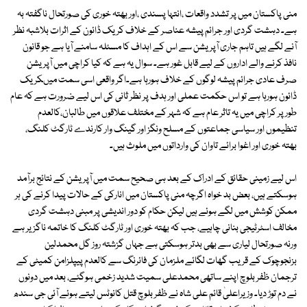
منی پاکستان میں پر تشدد واقعات ،انتہا پسندی ،اور بھتہ خوری کی صورتحال ناگفتہ بہ
ہے۔ دہشت گردی اور جرائم پیشہ عناصر کے خلاف کریک ڈائون کے اثرات بلاشبہ نظر
آنے لگے ہیں تاہم جاری آپریشن سے اس کے اہداف کا مسئلہ سامنے آیا ہے جو قانون
نافذ کرنے والے اداروں کے لیے قابل غور ہے۔ سوال یہ ہے کہ کیا کراچی میں آپریشن
صرف عادی جرائم پیشہ لوگوں کے خلاف ہورہا ہے۔اگر واقعی اسی سمت میںکریک
ڈائون ہورہا ہے تو اس حکمت عملی اور ہدف پر نظر ثانی کی اس لیے ضرورت ہے کہ عام
طور پر کراچی میں یہ تاثر عام ہے کہ شہر کے مختلف علاقوں میں طالبان،کالعدم
تنظیموں اور سیاسی جماعتوں کے مسلح ونگز اور گینگ وار کارندے ٹارگٹ کلنگ،
بھتہ خوری اور اغوا برائے تاوان کی وارداتوں میں ملوث ہیں۔
اس لیے زمینی حقائق کے ادراک کے بعد ہی صحیح سمت میں آپریشن کے نتائج برآمد
ہوسکتے ہیں، بعض بد خواہ اگرچہ منی پاکستان میں انارکی کے حالات پیدا کرنے کی ہر
ممکن کوشش میں لگے ہوئے ہیں لیکن حکام کو دور اندیشی پر مبنی دہشت گردی
مخالف اسٹرٹیجی بنانی چاہیے، جب کہ بھتہ خوری اور ٹارگٹ کلنگ کا خاتمہ ناگزیر ہے
ورنہ صورتحال لیاری سے بھی بدتر ہوسکتی ہے جہاں گزشتہ روز گل محمدلین
بزنجوچوک کے قریب گھات لگائے ملزمان کی فائرنگ سے کالعدم پیپلزامن کمیٹی کے
ترجمان ظفر بلوچ اپنے ساتھی محمدعلی سمیت شدید زخمی ہوگئے، بعد میں دونوں
نے دم توڑ دیا۔ وزیراعلیٰ قائم علی شاہ نے ظفر بلوچ قتل کانوٹس لیتے ہوئے آئی جی سندھ