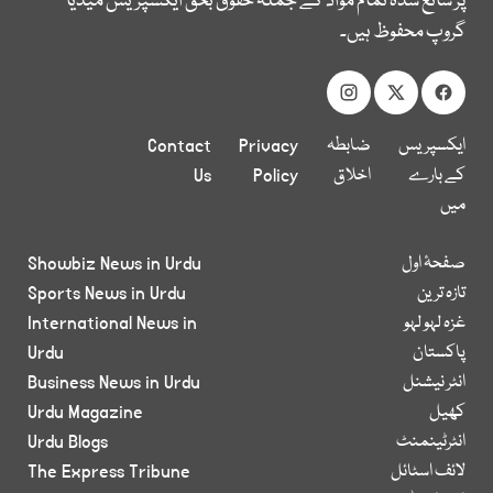
پر شائع شدہ تمام مواد کے جملہ حقوق بحق ایکسپریس میڈیا
گروپ محفوظ ہیں۔
ایکسپریس
ضابطہ
Privacy
Contact
کے بارے
اخلاق
Policy
Us
میں
صفحۂ اول
Showbiz News in Urdu
تازہ ترین
Sports News in Urdu
غزہ لہو لہو
International News in
پاکستان
Urdu
انٹر نیشنل
Business News in Urdu
کھیل
Urdu Magazine
انٹرٹینمنٹ
Urdu Blogs
لائف اسٹائل
The Express Tribune