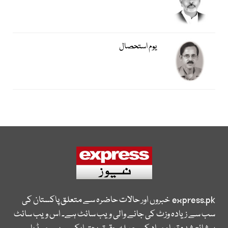
یوم استحصال
express.pk
خبروں اور حالات حاضرہ سے متعلق پاکستان کی
سب سے زیادہ وزٹ کی جانے والی ویب سائٹ ہے۔ اس ویب سائٹ