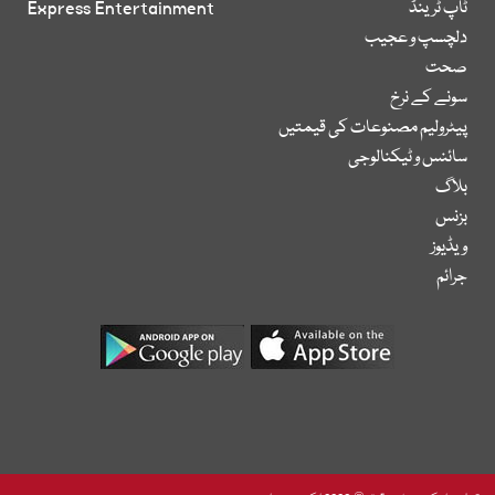
ٹاپ ٹرینڈ
Express Entertainment
دلچسپ و عجیب
صحت
سونے کے نرخ
پیٹرولیم مصنوعات کی قیمتیں
سائنس و ٹیکنالوجی
بلاگ
بزنس
ویڈیوز
جرائم