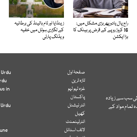
راج پال یادو پھر بڑی مشکل میں:
زینڈایا اور ٹام ہالینڈ کی برطانیہ
16 کروڑ روپے کے قرض پر بینک کا
کے لگژری ہوٹل میں خفیہ
بڑا ایکشن
ویڈنگ پارٹی
صفحۂ اول
 Urdu
تازہ ترین
rdu
غزہ لہو لہو
ws in
پاکستان
کی سب سے زیادہ
انٹر نیشنل
 Urdu
 تمام مواد کے
کھیل
انٹرٹینمنٹ
لائف اسٹائل
bune