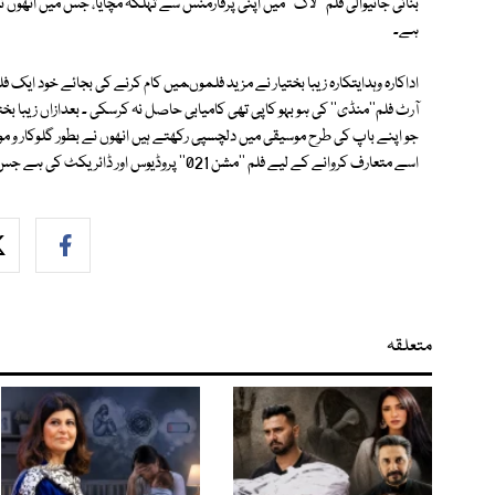
بنائی جانیوالی فلم ''لاگ'' میں اپنی پرفارمنس سے تہلکہ مچایا، جس میں انھوں نے 
ہے۔
اداکارہ وہدایتکارہ زیبا بختیار نے مزید فلموںمیں کام کرنے کی بجائے خود ایک فلم
آرٹ فلم''منڈی'' کی ہو بہو کاپی تھی کامیابی حاصل نہ کرسکی ۔ بعدازاں زیبا بختی
جو اپنے باپ کی طرح موسیقی میں دلچسپی رکھتے ہیں انھوں نے بطور گلوکار و موسی
اسے متعارف کروانے کے لیے فلم ''مشن 021'' پروڈیوس اور ڈائریکٹ کی ہے جس کا میوزک اور گانے اذان نے ہی گائے ہیں۔
متعلقہ