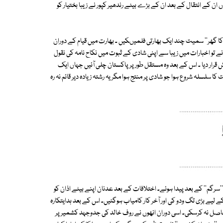
 ان کے انتقال کے بعد ان کے بڑے بیٹے رندھیر کپور نے زیبا بختیار کو
 کا گھر'' سمیت چند ایک بھارتی فلمیںکیں ۔ بھارت میں قیام کے دوران
 تو اخبارات میں زیبا سے اپنی شادی کے ثبوت میں نکاح نامہ کی نقول
ش قرار دیا ۔ اس کے بعد وہ مستقل طور پر پاکستان چلی آئیں جہاں ایک
سلہ شروع ہوا جو شادی پر منتج ہوا مگر یہ رشتہ زیادہ دیر قائم نہ رہ
'سرگم'' کے بعد پیدا ہوئے۔ اختلافات کے بعد عدنان اپنے بیٹے اذان کو
 لیے بڑی تگ ودو کی اور آخر کار کامیاب ہوگئیں۔ اس کے بعد ہدایتکارہ
ابی حاصل نہ کرسکی۔ اسی دوران انھوں نے روف خالد کی جدوجہد کشمیر پر