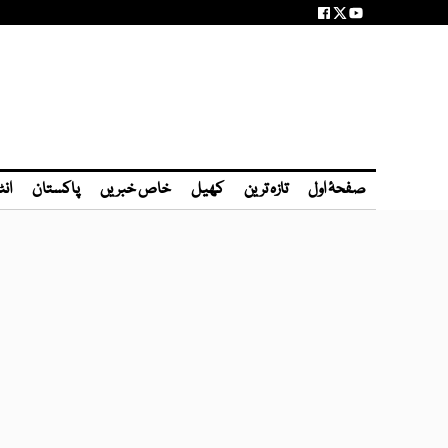
صفحۂ اول
تازہ ترین
کھیل
خاص خبریں
پاکستان
انٹ