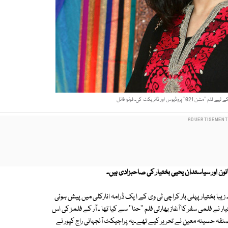
یوس اور ڈائریکٹ کی۔ فوٹو: فائل
قانون اور سیاستدان یحیی بختیار کی صاحبزادی ہیں۔
زیبا بختیار پہلی بار کراچی ٹی وی کے ا یک ڈرامہ انارکلی میں پیش ہوئی
نے فلمی سفر کا آغاز بھارتی فلم ''حنا'' سے کیا تھا ۔ آر کے فلمز کی اس
نفہ حسینہ معین نے تحریر کیے تھے۔یہ پراجیکٹ آنجہانی راج کپور نے