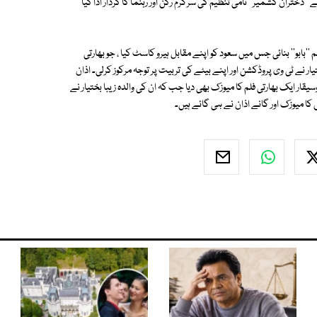
''دختران کشمیر'' نامی تنظیم کی سرگرم رکن اور رہنما کا کردار ادا کیا
 ''بابو'' بنائی جس میں سعود کو اپنے مقابل ہیرو کاسٹ کیا ، جو بھارتی
ار نے ٹی وی پروڈکشن اور اپنے بیٹے کی تربیت پر توجہ مرکوز کرلی۔ اذان
قار ایک بھارتی فلم کا میوزک بھی دیا جب کہ ان کی والدہ زیبا بختیار نے