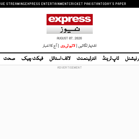
IVE STREAMING
EXPRESS ENTERTAINMENT
CRICKET PAKISTAN
TODAY'S PAPER
AUGUST 07, 2026
اشتہار لگائیں |
لائیو ٹی وی
| آج کا اخبار
ر نیشنل
ٹاپ ٹرینڈ
انٹرٹینمنٹ
لائف اسٹائل
فیکٹ چیک
صحت