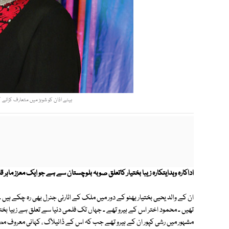
بیٹے اذان کو شوبز میں متعارف کرانے کے لیے فلم ’’مشن 021‘‘ پروڈ
اداکارہ وہدایتکارہ زیبا بختیار کاتعلق صوبہ بلوچستان سے ہے جو ایک معزز ماہر 
ان کے والد یحیی بختیار بھٹو کے دور میں ملک کے اٹارنی جنرل بھی رہ چکے ہیں ۔ 
تھیں ۔ محمود اختر اس کے ہیرو تھے ۔ جہاں تک فلمی دنیا سے تعلق ہے زبیا بختیار 
مشہور میں رشی کپور ان کے ہیرو تھے جب کہ اس کے ڈائیلاگ ، کہانی معروف مص