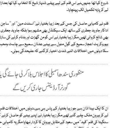
شروع کیا تھا جنہوںنے اس فلم کے لیے پہلے شنہاز شیخ کا انتخاب کیا تھا بعدازاں
لے کر پایہ تکمیل تک پہنچایا۔
فلم نے کامیابی حاصل کی جس کے بعد زیبا بختیار نے''اسٹنٹ مین'' اور '' ساجن
اداکار جاوید جعفری کے ساتھ ایک سیکنڈل بھی مشہور ہوا بلکہ جاوید جعفری نے
بھی شائع کروائی تھیں مگر زیبا بختیار نے اس کو من گھڑت اور بدنام کرنے کی ساز
بیوروکریٹ اعجاز سمیع کے گول مٹول سے بیٹے عدنان سمیع سے چاہت ومحبت کا سل
سکا دونوں میں اختلافات اتنے شدت اختیار کرگئے کہ علیحدگی ہوئی۔
ان کا ایک بیٹا اذان ہے جو زیبا بختیار کے پاس ہی ہے۔دونوں میں اختلافات فلم'
لے کر بیرون ملک چلے گئے تھے مگر زیبا بختیار نے اپنے بیٹے کو حاصل کرنے کے
سنگیتا کی فلم ''قید'' میں سعود کے مقابل ہیروئن کا کردار نبھایا مگر یہ کامی