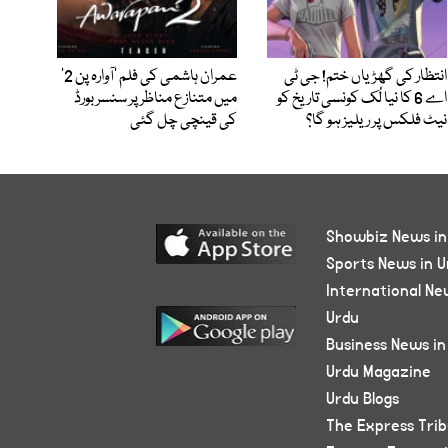
انتظار کی گھڑیاں ختم! جی ٹی
عمران ہاشمی کی فلم ’آوارہ پن 2‘
اے 6 کا نیا لُک کونسی تاریخ کو
میں متنازع مناظر پر سنسر بورڈ
نیٹ فلکس پر ریلیز ہو گا؟
کی قینچی چل گئی
Showbiz News in
Sports News in U
International Ne
Urdu
Business News in
Urdu Magazine
Urdu Blogs
The Express Tri