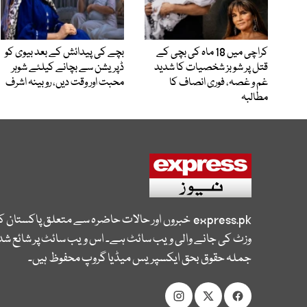
کراچی میں 18 ماہ کی بچی کے
بچے کی پیدائش کے بعد بیوی کو
قتل پر شوبز شخصیات کا شدید
ڈپریشن سے بچانے کیلئے شوہر
غم و غصہ، فوری انصاف کا
محبت اور وقت دیں، روبینہ اشرف
مطالبہ
express.pk
خبروں اور حالات حاضرہ سے متعلق پاکستان 
وزٹ کی جانے والی ویب سائٹ ہے۔ اس ویب سائٹ پر شائع شدہ
جملہ حقوق بحق ایکسپریس میڈیا گروپ محفوظ ہیں۔