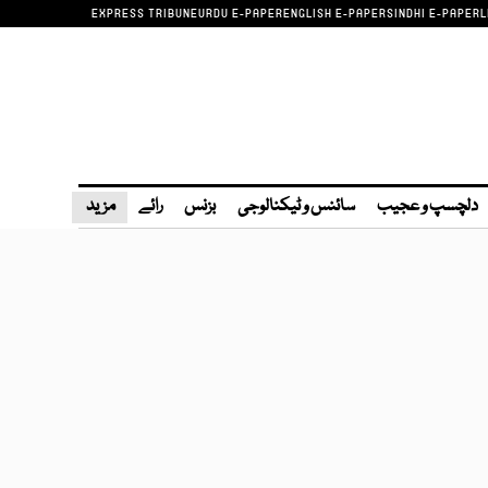
EXPRESS TRIBUNE
URDU E-PAPER
ENGLISH E-PAPER
SINDHI E-PAPER
L
دلچسپ و عجیب
سائنس و ٹیکنالوجی
بزنس
رائے
مزید