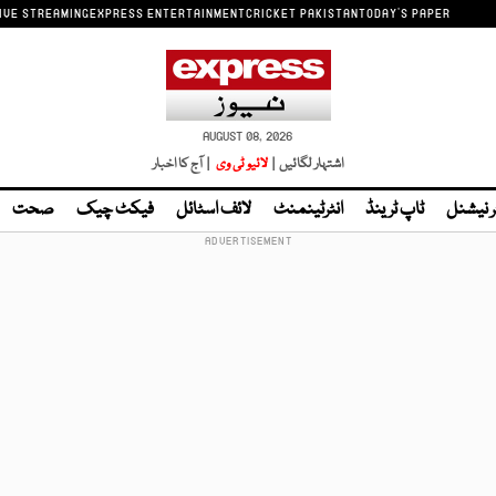
IVE STREAMING
EXPRESS ENTERTAINMENT
CRICKET PAKISTAN
TODAY'S PAPER
AUGUST 08, 2026
اشتہار لگائیں |
لائیو ٹی وی
| آج کا اخبار
ر نیشنل
ٹاپ ٹرینڈ
انٹرٹینمنٹ
لائف اسٹائل
فیکٹ چیک
صحت