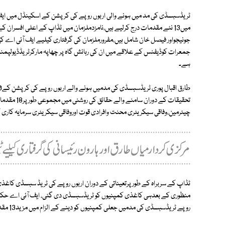
میں13 نئے مقدمات درج کرلیے ہیں،نامزدملزمان میں ٹڈاپ کے اعلی افسران ک
جونیجواور فیصل خان شامل ہیں،مفرورملزمان کی گرفتاری کیلیے ایف آئی اے
جمعرات کوڈیفنس کے علاقے میں ان کی رہائش گاہ پر چھاپہ مارکرٹریڈڈیولپمنٹ 
ہے۔
تحقیقات کے د
چیئرمین،وفاقی سیکریٹری محنت وافرادی قوت اوروفاقی سیکریٹری سرمایہ کاری 
ٹڈاپ کے سربراہ کے طورپرتعیناتی کے دوران اربوں روپے کی ٹریڈ سبسڈی کاغذ
روپے ٹریڈسبسڈی کی مدمیں جعلی کمپنیوں کو دینے کے الزام میں مزید13 مقدمات درج کیے گئے ہیں۔