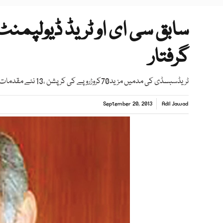
سابق سی ای او ٹریڈ ڈیولپمنٹ
گرفتار
ٹریڈسبسڈی کی مدمیں مزید70کروڑروپے کی کرپشن ،13 نئے مقدمات درج
September 20, 2013
Adil Jawad