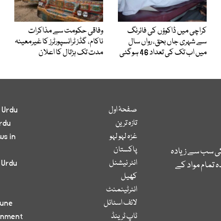
کراچی میں ڈاکوؤں کی فائرنگ
وفاقی حکومت سے مذاکرات
سے شہری جاں بحق، رواں سال
ناکام، گڈز ٹرانسپورٹرز کا غیرمعینہ
میں اب تک کی تعداد 46 ہوگئی
مدت تک ہڑتال کا اعلان
صفحۂ اول
 Urdu
تازہ ترین
rdu
غزہ لہو لہو
ws in
پاکستان
کی سب سے زیادہ
انٹر نیشنل
 Urdu
 تمام مواد کے
کھیل
انٹرٹینمنٹ
لائف اسٹائل
bune
ٹاپ ٹرینڈ
inment