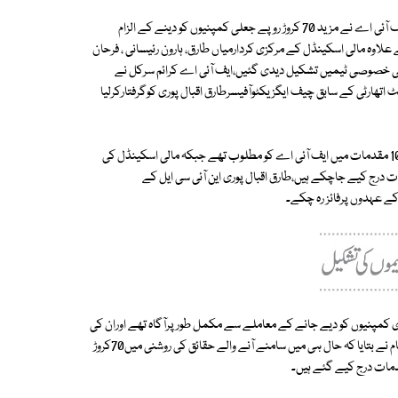
ٹریڈسبسڈی کی مد میں ہونے والی اربوں روپے کی کرپشن کے اسکینڈل میں ایف آئی اے نے مزید 70 کروڑ روپے جعلی کمپنیوں کو دینے کے الزام
ے علاوہ مالی اسکینڈل کے مرکزی کردارمیاں طارق، ہارون رئیسانی ، فرحان
 کی خصوصی ٹیمیں تشکیل دیدی گئیں،ایف آئی اے کرائم سرکل نے
اتھارٹی کے سابق چیف ایگزیکٹوآفیسرطارق اقبال پوری کوگرفتارکرلیا
طارق اقبال پوری ٹریڈسبسڈی کی مدمیں ہونے والے اربوں روپے کی کرپشن کے10 مقدمات میں ایف آئی اے کو مطلوب تھے جبکہ مالی اسکینڈل کی
وران سامنے والے حقائق کی روشنی میں مجموعی طورپر18 مقدمات درج کیے جاچکے ہیں،طارق اقبال پوری این آئی سی ایل کے
کے عہدوں پرفائز رہ چکے۔
ی کمپنیوں کو دیے جانے کے معاملے سے مکمل طورپرآگاہ تھے اوران کی
منظوری کے بعدہی کاغذی کمپنیوں کو ٹریڈسبسڈی دی گئی، ایف آئی اے حکام نے بتایا کہ حال ہی میں سامنے آنے والے حقائق کی روشنی میں70کروڑ