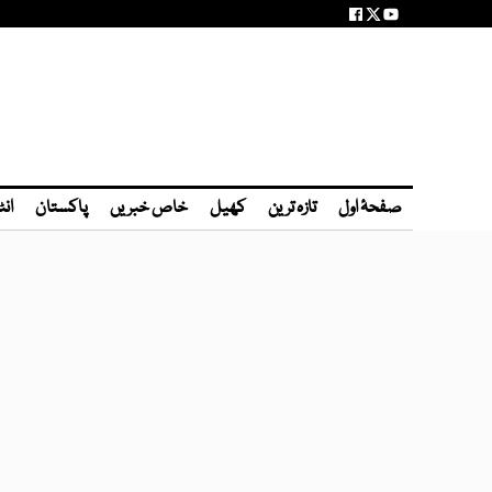
صفحۂ اول
تازہ ترین
کھیل
خاص خبریں
پاکستان
انٹ