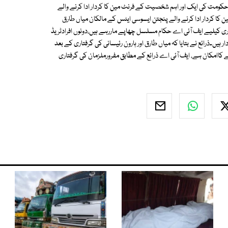
 حکومت کی ایک اور اہم شخصیت کے فرنٹ مین کا کردار ادا کرنے والے
کا کردار ادا کرنے والے پنجتن ایسوسی ایٹس کے مالکان میاں طارق
اری کیلیے ایف آئی اے حکام مسلسل چھاپے ماررہے ہیں،دونوں افرادٹریڈ
۔ذرائع نے بتایا کہ میاں طارق اور ہارون رئیسانی کی گرفتاری کے بعد
امکان ہے، ایف آئی اے ذرائع کے مطابق مفرورملزمان کی گرفتاری