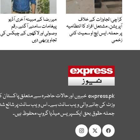
کراچی: تجاوزات کے خلاف
میر رضا کے مبینہ آخری آڈیو
آپریشن، مشتعل افراد کا انتظامیہ
پیغامات سامنے آگئے، رقم
پر حملہ، ایس ایچ او سمیت کئی
وصولی اور لاکھوں کے چیکس کی
زخمی
تجاویز بھی دیں
express.pk
خبروں اور حالات حاضرہ سے متعلق پاکستان 
وزٹ کی جانے والی ویب سائٹ ہے۔ اس ویب سائٹ پر شائع شدہ
جملہ حقوق بحق ایکسپریس میڈیا گروپ محفوظ ہیں۔