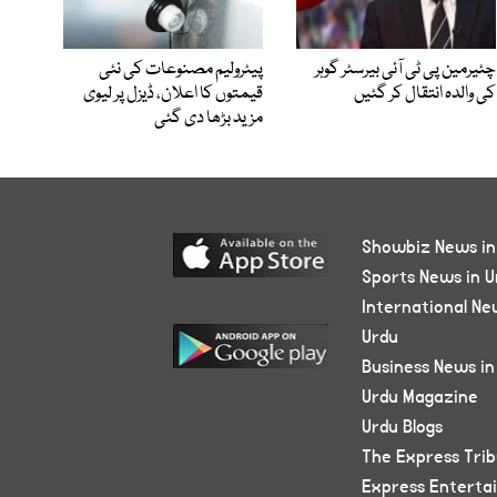
چئیرمین پی ٹی آئی بیرسٹر گوہر
پیٹرولیم مصنوعات کی نئی
کی والدہ انتقال کر گئیں
قیمتوں کا اعلان، ڈیزل پر لیوی
مزید بڑھا دی گئی
Showbiz News in
Sports News in U
International Ne
Urdu
Business News in
Urdu Magazine
Urdu Blogs
The Express Tri
Express Enterta