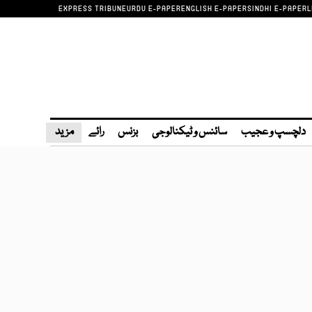
EXPRESS TRIBUNE
URDU E-PAPER
ENGLISH E-PAPER
SINDHI E-PAPER
L
دلچسپ و عجیب
سائنس و ٹیکنالوجی
بزنس
رائے
مزید