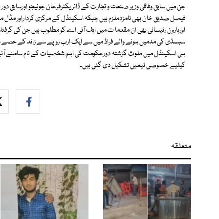
جن میں سابق وفاقی وزیر صنعت و تجارت کے ڈائریکٹرفرحان جونیجو اورسابق دور
فیصل صدیق خان بھی نامزدملزم ہیں جبکہ اسکینڈل کے مرکزی کرداراور مڈل مین 
اورہارون رئیسانی بھی ان مقدما ت میں ایف آئی اے کو مطلوب ہیں جن کی گرفت
سبسڈی کی مدمیں ہونے والے فراڈ میں سے ایک ارب روپے سے زائد کے حصے دار ہیں
ہی اسکینڈل میں ملوث گزشتہ دورحکومت کی اہم شخصیات کے نام سامنے آنے کا
کیلیے خصوصی ٹیمیں تشکیل دی گئی ہیں۔
متعلقہ