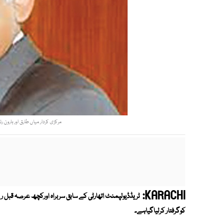
مرکزی کردار میاں طارق اور ہارون ر
KARACHI:
کوگرفتار کرلیاگیاہے۔