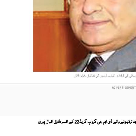
ئیسانی کی گرفتاری کیلیے ٹیموں کی تشکیل ۔ فوٹو : فائل
ٹریڈڈیولپمنٹ اتھارٹی کے سابق سربراہ اورکچھ عرصہ قبل ریٹائرڈہونے والے ڈی ایم جی گروپ گریڈ22 کے افسرطارق اقبال پوری