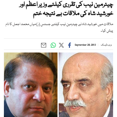
چیئرمین نیب کی تقرری کیلئے وزیر اعظم اور
خورشید شاہ کی ملاقات بے نتیجہ ختم
ملاقات میں خورشید شاہ نے چیئرمین نیب کیلئے جسٹس (ر) میاں محمد اجمل کا نام
پیش کیا۔
ویب ڈیسک
September 20, 2013