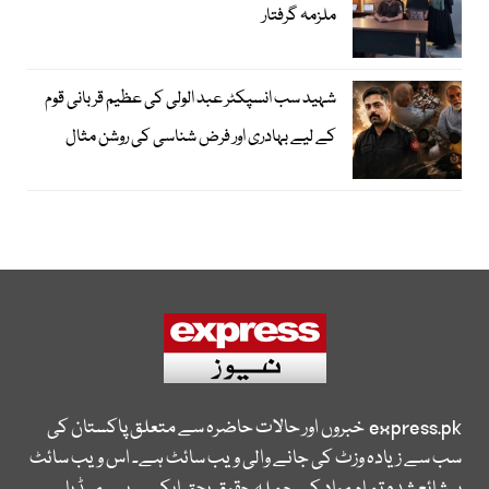
ملزمہ گرفتار
شہید سب انسپکٹر عبد الولی کی عظیم قربانی قوم
کے لیے بہادری اور فرض شناسی کی روشن مثال
express.pk
خبروں اور حالات حاضرہ سے متعلق پاکستان کی
سب سے زیادہ وزٹ کی جانے والی ویب سائٹ ہے۔ اس ویب سائٹ