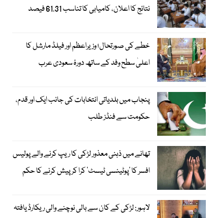
نتائج کا اعلان، کامیابی کا تناسب 61.31 فیصد
خطے کی صورتحال؛ وزیراعظم اور فیلڈ مارشل کا
اعلیٰ سطح وفد کے ساتھ دورۂ سعودی عرب
پنجاب میں بلدیاتی انتخابات کی جانب ایک اور قدم،
حکومت سے فنڈز طلب
تھانے میں ذہنی معذور لڑکی کا ریپ کرنے والے پولیس
افسر کا ’پوٹینسی ٹیسٹ‘ کرا کر پیش کرنے کا حکم
لاہور: لڑکی کے کان سے بالی نوچنے والی ریکارڈ یافتہ