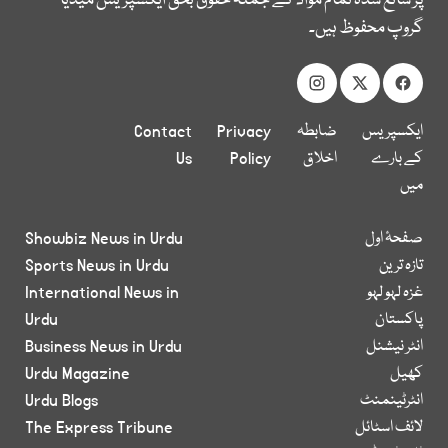
پر شائع شدہ تمام مواد کے جملہ حقوق بحق ایکسپریس میڈیا
گروپ محفوظ ہیں۔
ایکسپریس
ضابطہ
Privacy
Contact
کے بارے
اخلاق
Policy
Us
میں
صفحۂ اول
Showbiz News in Urdu
تازہ ترین
Sports News in Urdu
غزہ لہو لہو
International News in
پاکستان
Urdu
انٹر نیشنل
Business News in Urdu
کھیل
Urdu Magazine
انٹرٹینمنٹ
Urdu Blogs
لائف اسٹائل
The Express Tribune