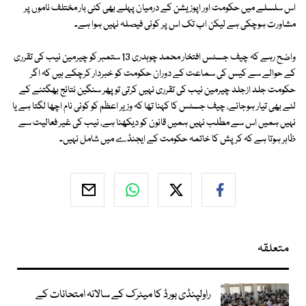
اس سلسلے میں حکومت اور اپوزیشن کے درمیان پہلے بھی کئی بار مختلف ناموں پر
مشاورت ہوچکی ہے لیکن اب تک اس پر کوئی فیصلہ نہیں ہوا ہے۔
واضح رہے کہ چیف جسٹس افتخار محمد چوہدری 13 ستمبر کو چیرمین نیب کی تقرری
کے حوالے سے کیس کی سماعت کے دوران حکومت کو خبردار کرچکے ہیں کہ اگر
حکومت جلد ازجلد چیرمین نیب کی تقرری نہیں کرتی تو پھر سنگین نتائج بھگتنے کے
لئے بھی تیار ہوجائے، چیف جسٹس کا کہنا تھا کہ وزیر اعظم کو کوئی نام اچھا لگتا ہے یا
نہیں ہمیں اس سے مطلب نہیں ہمیں قانون کو دیکھنا ہے، نیب کی غیر فعالیت سے
ظاہر ہوتا ہے کہ کرپش کا خاتمہ حکومت کے ایجنڈے میں شامل نہیں۔
متعلقہ
راولپنڈی بورڈ کا میٹرک کے سالانہ امتحانات کے