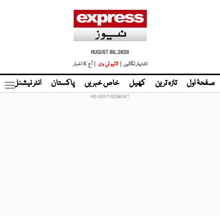
AUGUST 06, 2026
اشتہار لگائیں |
لائیو ٹی وی
| آج کا اخبار
صفحۂ اول
تازہ ترین
کھیل
خاص خبریں
پاکستان
انٹر نیشنل
ٹا