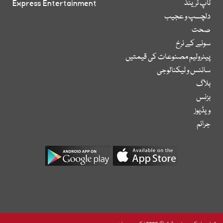
ٹاپ ٹرینڈ
Express Entertainment
دلچسپ و عجیب
صحت
سونے کے نرخ
پیٹرولیم مصنوعات کی قیمتیں
سائنس و ٹیکنالوجی
بلاگ
بزنس
ویڈیوز
جرائم