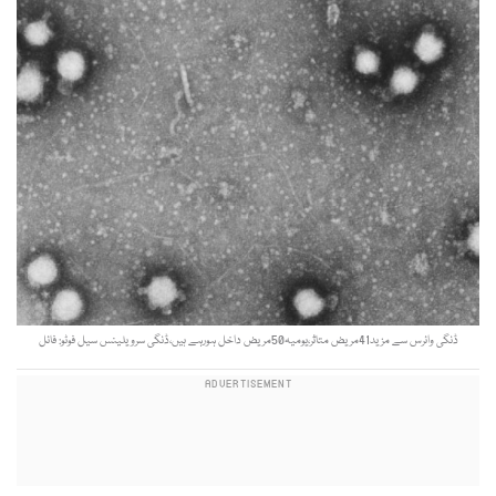
ڈنگی وائرس سے مزید41مریض متاثر،یومیہ50مریض داخل ہورہے ہیں،ڈنگی سرویلینس سیل فوٹو: فائل