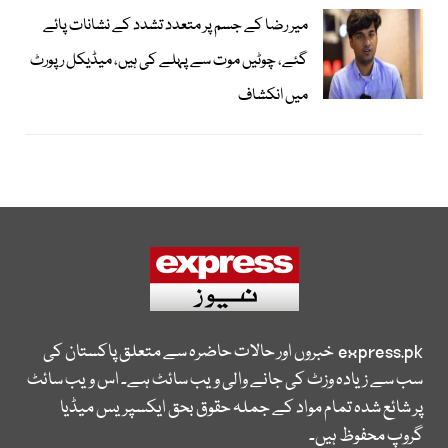
میر رضا کے جسم پر متعدد تشدد کے نشانات پائے
گئے، چوٹیں موت سے پہلے کی ہیں، میڈیکل رپورٹ
میں انکشاف
express.pk
خبروں اور حالات حاضرہ سے متعلق پاکستان کی
سب سے زیادہ وزٹ کی جانے والی ویب سائٹ ہے۔ اس ویب سائٹ
پر شائع شدہ تمام مواد کے جملہ حقوق بحق ایکسپریس میڈیا
گروپ محفوظ ہیں۔