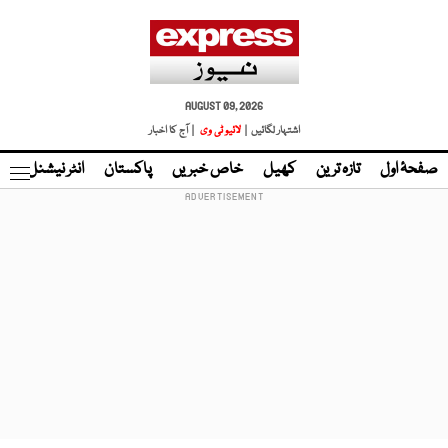
AUGUST 09, 2026
اشتہار لگائیں |
لائیو ٹی وی
| آج کا اخبار
صفحۂ اول
تازہ ترین
کھیل
خاص خبریں
پاکستان
انٹر نیشنل
ٹا