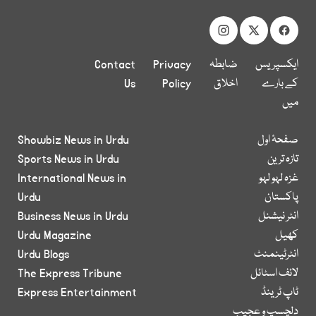
ایکسپریس
ضابطہ
Privacy
Contact
کے بارے
اخلاق
Policy
Us
میں
صفحۂ اول
Showbiz News in Urdu
تازہ ترین
Sports News in Urdu
غزہ لہو لہو
International News in
پاکستان
Urdu
انٹر نیشنل
Business News in Urdu
کھیل
Urdu Magazine
انٹرٹینمنٹ
Urdu Blogs
لائف اسٹائل
The Express Tribune
ٹاپ ٹرینڈ
Express Entertainment
دلچسپ و عجیب