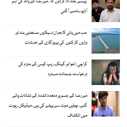
’پیسے جلد ادا کر دوں گا‘، میر رضا کے والد کی اہم
آڈیو سامنے آگئی
حب میں پانی کا بحران؛سیکڑوں صنعتیں بند اور
ہزاروں کارکنوں کی بیروزگاری کے خدشات
کراچی: اغوا اور گینگ ریپ کیس کے ملزم کی
درخواست ضمانت مسترد
میر رضا کے جسم پر متعدد تشدد کے نشانات پائے
گئے، چوٹیں موت سے پہلے کی ہیں، میڈیکل رپورٹ
میں انکشاف