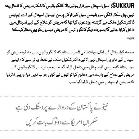
SUKKUR:
سول اسپتال سے فرار ہونے والا کانگو وائرس کا شکار مریض کا تاحال پتہ
نہیں چل سکا ، ڈنگی سرویلینس سیل کے فوکل پرسن اورسول اسپتال کے اے ایم ایس
ڈاکٹر شکیل ملک نے گزشتہ روزدعوی کیا تھا کہ مریض کو علاج کے لیے اسپتال میں
داخل کرایا جائے گا بصورت دیگرکانگو وائرس کا مریض دوسروںکو بھی متاثرکرسکتا
ہے۔
جمعہ کواسپتال کے ایک اورانتظامی افسر نے بتایا کہ کانگو وائرس سے متا ثرہ مریض کو
اسپتال کے ماہرین اسپتال نہیں لائے،ڈاکٹر شکیل ملک نے غلط بیانی سے کام لیتے
ہوئے بتایا کہ مریض کو اسپتال میں داخل کرلیاگیا ہے جب ان سے کانگو وائرس کے
مریض کے علاج کے بارے میں معلوم کیا تو انھوں نے کوئی جواب نہیں دیا اور یہی تاثردیا
کہ مریض کواسپتال میں داخل کرلیاگیا ہے۔