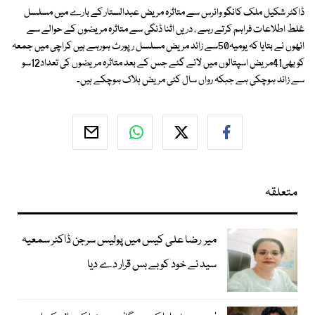
ڈاکٹر شکیل ملک کانگو وائرس سے متاثرہ مریض عبدالستار کے بارے میں مسلسل
غلط اطلاعات فراہم کرتے رہے ، دریں اثنا ڈنگی سے متاثرہ مریضوں کے حوالے سے
انھوں نے بتایا کہ یومیہ50سے زائد مریض مسلسل رپورٹ ہورہے ہیں کراچی میں جمعہ
کو بھی41مریض اسپتالوں میں لائے گئے جس کے بعد متاثرہ مریضوں کی تعداد12سو
سے زائد ہوچکی ہے جبکہ رواں سال کئی مریض ہلاک ہوچکے ہیں۔
متعلقہ
میر رضا علی کیس میں پولیس سرجن ڈاکٹر سمعیہ
سید نے خود کو بے بس قرار دے دیا