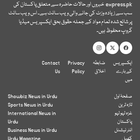
express.pk
خبروں اور حالات حاضرہ سے متعلق پاکستان کی
سب سے زیادہ وزٹ کی جانے والی ویب سائٹ ہے۔ اس ویب سائٹ
پر شائع شدہ تمام مواد کے جملہ حقوق بحق ایکسپریس میڈیا
گروپ محفوظ ہیں۔
ایکسپریس
ضابطہ
Privacy
Contact
کے بارے
اخلاق
Policy
Us
میں
صفحۂ اول
Showbiz News in Urdu
تازہ ترین
Sports News in Urdu
غزہ لہو لہو
International News in
پاکستان
Urdu
انٹر نیشنل
Business News in Urdu
کھیل
Urdu Magazine