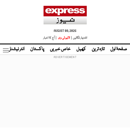
AUGUST 09, 2026
اشتہار لگائیں |
لائیو ٹی وی
| آج کا اخبار
صفحۂ اول
تازہ ترین
کھیل
خاص خبریں
پاکستان
انٹر نیشنل
ٹا