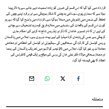
قرار داد میں کہا گیا کہ اس قسم کی خبروں کو زیادہ اہمیت دیے جانے سے یہ تاثر پیدا
ہوتا ہے کہ ہماری پوری سوسائٹی بدچلنی کا شکار ہوچکی ہے اور ہر فرد اپنے بچوں کے
تحفظ کے ضمن میں تشویش میں مبتلا ہوگیا ہے۔ قرارداد میں واضح کیا گیاکہ سپریم
کورٹ اس قسم کے واقعات کے سلسلے میں متاثرہ فریق کو مزید تضحیک سے بچانے
کے لیے ان کا نام، تصویر، خاندان کا ذکر اور ایڈریس شائع نہ کرنے کے احکام جاری
کرچکی ہے جس کی پابندی کرنا میڈیا کے لیے بہت ضروری ہے۔ اجلاس میں پاکستان
پریس کونسل کی کارکردگی، صحافیوں کی سیکیورٹی اور کونسل کے انتظامی اور معاملی
معاملات پر غور کیا گیا۔ اجلاس میں 25 نومبر کو لاہور میں تحریک پاکستان کے رہنما
اور ممتاز صحافی مولانا ظفر علی خان کی برسی کے موقع پر ایک قومی کانفرنس کے
انعقاد کا بھی فیصلہ کیا گیا۔
متعلقہ