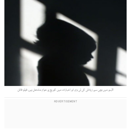
لاہور میں بچی سے زیادتی کی ٹی وی اور اخبارات میں کوریج پر عوام مشتعل ہیں. فوٹو: فائل