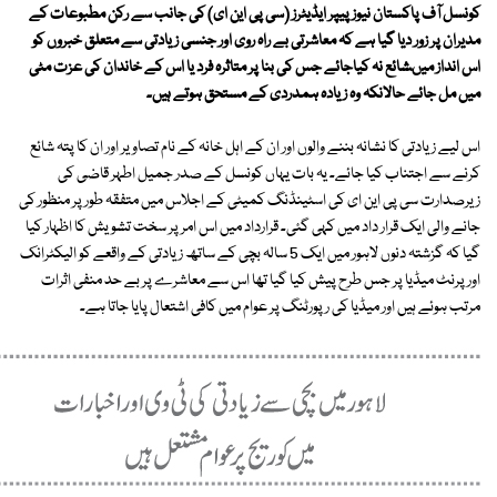
کونسل آف پاکستان نیوز پیپر ایڈیٹرز (سی پی این ای) کی جانب سے رکن مطبوعات کے
مدیران پر زور دیا گیا ہے کہ معاشرتی بے راہ روی اور جنسی زیادتی سے متعلق خبروں کو
اس انداز میںشائع نہ کیاجائے جس کی بنا پر متاثرہ فرد یا اس کے خاندان کی عزت مٹی
میں مل جائے حالانکہ وہ زیادہ ہمدردی کے مستحق ہوتے ہیں۔
اس لیے زیادتی کا نشانہ بننے والوں اور ان کے اہل خانہ کے نام تصاویر اور ان کا پتہ شائع
کرنے سے اجتناب کیا جائے۔ یہ بات یہاں کونسل کے صدر جمیل اطہر قاضی کی
زیرصدارت سی پی این ای کی اسٹینڈنگ کمیٹی کے اجلاس میں متفقہ طور پر منظور کی
جانے والی ایک قرار داد میں کہی گئی۔ قرارداد میں اس امر پر سخت تشویش کا اظہار کیا
گیا کہ گزشتہ دنوں لاہور میں ایک 5 سالہ بچی کے ساتھ زیادتی کے واقعے کو الیکٹرانک
اور پرنٹ میڈیا پر جس طرح پیش کیا گیا تھا اس سے معاشرے پر بے حد منفی اثرات
مرتب ہوئے ہیں اور میڈیا کی رپورٹنگ پر عوام میں کافی اشتعال پایا جاتا ہے۔