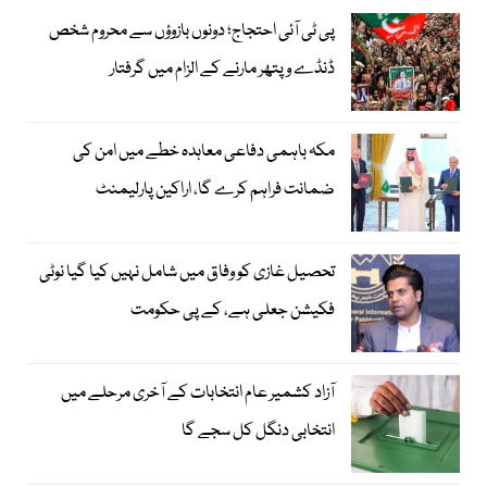
پی ٹی آئی احتجاج؛ دونوں بازوؤں سے محروم شخص
ڈنڈے و پتھر مارنے کے الزام میں گرفتار
مکہ باہمی دفاعی معاہدہ خطے میں امن کی
ضمانت فراہم کرے گا، اراکین پارلیمنٹ
تحصیل غازی کو وفاق میں شامل نہیں کیا گیا نوٹی
فکیشن جعلی ہے، کے پی حکومت
آزاد کشمیر عام انتخابات کے آخری مرحلے میں
انتخابی دنگل کل سجے گا