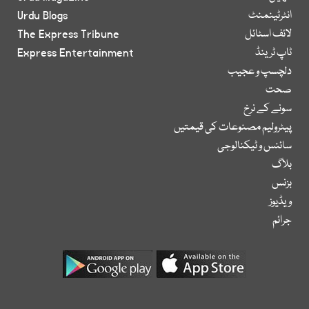
انٹرٹینمنٹ
Urdu Blogs
لائف اسٹائل
The Express Tribune
ٹاپ ٹرینڈ
Express Entertainment
دلچسپ و عجیب
صحت
سونے کے نرخ
پیٹرولیم مصنوعات کی قیمتیں
سائنس و ٹیکنالوجی
بلاگ
بزنس
ویڈیوز
جرائم