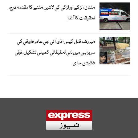
ملتان: لڑکے اور لڑکی کی لاشیں ملنے کا مقدمہ درج،
تحقیقات کا آغاز
میر رضا قتل کیس: ڈی آئی جی عامر فاروقی کی
سربراہی میں نئی تحقیقاتی کمیٹی تشکیل، نوٹی
فکیشن جاری