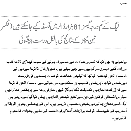
ہے۔
وولمرنے یہ بھی کہاکہ نمازاور عبادت میںمصروف ہونے کے سبب کھلاڑی نائٹ کلب
اوررات گئے دوسری سرگرمیوں سے بچے ہوئے ہیں۔ شہریارخان کاکہنا ہے میں نے
انضمام الحق کومتنبہ کیاتھا کہ تبلیغی جماعت کو شدت پسندوں کی فہرست
میںشامل کیاجانا پریشانی کاسبب بن سکتاہے۔ اس حوالے سے انضمام الحق کا کہنا
ہے کہ 2رکعت نمازمیں کتناوقت لگتا ہوگا؟ کبھی نمازکی وجہ سے پریکٹس متاثر نہیں
ہوئی۔ پاکستانی کرکٹرز کے دین سے تعلق کومنفی اندازمیں پیش کیاگیا ہے۔ اپنے ہی
لوگ اسے متنازع بنانے میںخوشی محسوس کررہے ہیں۔ اس کے برعکس جنوبی افریقااور
آسٹریلیاکے غیرمسلم کرکٹ بورڈزہاشم آملااور فواداحمد کے مذہبی جذبات کااحترام
کرتے ہیں۔