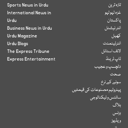
تازہ ترین
Sports News in Urdu
غزہ لہو لہو
International News in
پاکستان
Urdu
انٹر نیشنل
Business News in Urdu
کھیل
Urdu Magazine
انٹرٹینمنٹ
Urdu Blogs
لائف اسٹائل
The Express Tribune
ٹاپ ٹرینڈ
Express Entertainment
دلچسپ و عجیب
صحت
سونے کے نرخ
پیٹرولیم مصنوعات کی قیمتیں
سائنس و ٹیکنالوجی
بلاگ
بزنس
ویڈیوز