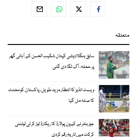
متعلقہ
سابق بنگلادیشی کپتان شکیب الحسن کے آبائی گھر
پر حملہ، آگ لگا دی گئی
ویسٹ انڈیز کا انتظار مزید طویل، پاکستان کو محنت
کا صلہ مل گیا
جوز بٹلر نے کیرون پولارڈ کا ریکارڈ توڑ کر ٹی ٹوئنٹی
کرکٹ میں تاریخ رقم کردی