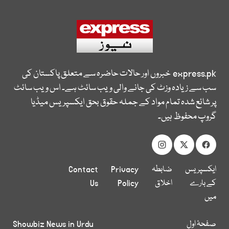
express.pk
خبروں اور حالات حاضرہ سے متعلق پاکستان کی
سب سے زیادہ وزٹ کی جانے والی ویب سائٹ ہے۔ اس ویب سائٹ
پر شائع شدہ تمام مواد کے جملہ حقوق بحق ایکسپریس میڈیا
گروپ محفوظ ہیں۔
ایکسپریس
ضابطہ
Privacy
Contact
کے بارے
اخلاق
Policy
Us
میں
صفحۂ اول
Showbiz News in Urdu