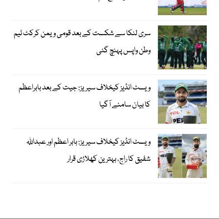
سری لنکا سے شکست کے بعد قومی ویمن کرکٹ ٹیم
وطن واپس پہنچ گئی
ویسٹ انڈیز کیخلاف سیریز: جیت کے بعد بابراعظم
کا بیان سامنے آگیا
ویسٹ انڈیز کیخلاف سیریز: بابر اعظم اور عبداللہ
شفیق کا راج، بہترین کھلاڑی قرار