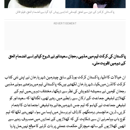
پاکستانی کرکٹرز کے دین سے تعلق کومنفی اندازمیں پیش کیا گیا ہے،انضمام الحق۔ فوٹو: فائل
پاکستان کی کرکٹ ٹیم میں مذہبی رحجان سعیدانور نے شروع کیااور اسے انضمام الحق
کے دورمیں تقویت ملی۔
ان خیالات کااظہارپاکستان کرکٹ بورڈکے سابق چیئرمین شہریارخان نے اپنی نئی کتاب
کرکٹ کالڈرن میںکیا۔ شہریارخان لکھتے ہیںکہ پاکستانی ٹیم میںبڑھتے ہوئے مذہبی
رجحان کومیں نے ہمیشہ تشویش کی نظر سے دیکھا۔ مختلف دوروںمیں ٹیم کے
کھلاڑی تبلیغی جماعت کے ارکان سے رابطے میں رہتے تھے۔ لگتاتھا کہ سعیدانور کو
تبلیغی جماعت نے کہاہو کہ ٹیم جس شہرمیںجائے وہ تبلیغی اجتماعات کااہتمام
کریں۔ ڈربن، مانچسٹر، برمنگھم، کارڈف اوربرسٹل میںایسا ہی ہوا۔ انھوںنے لکھاکہ ٹیم
کوچ باب وولمرنے ان سے شکایت کی کہ کھلاڑیوں کے نمازوں میں مصروف رہنے سے
انھیں کھلاڑیوں کے ساتھ میچزکی حکمت عملی پر بات کرنے کا موقع نہیںمل پارہا