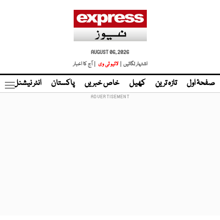
AUGUST 06, 2026
اشتہار لگائیں |
لائیو ٹی وی
| آج کا اخبار
صفحۂ اول
تازہ ترین
کھیل
خاص خبریں
پاکستان
انٹر نیشنل
ٹا