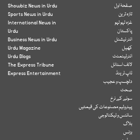
صفحۂ اول
Showbiz News in Urdu
تازہ ترین
Sports News in Urdu
غزہ لہو لہو
International News in
پاکستان
Urdu
انٹر نیشنل
Business News in Urdu
کھیل
Urdu Magazine
انٹرٹینمنٹ
Urdu Blogs
لائف اسٹائل
The Express Tribune
ٹاپ ٹرینڈ
Express Entertainment
دلچسپ و عجیب
صحت
سونے کے نرخ
پیٹرولیم مصنوعات کی قیمتیں
سائنس و ٹیکنالوجی
بلاگ
بزنس