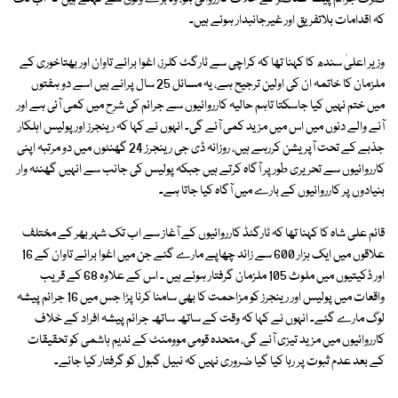
کہ اقدامات بلاتفریق اور غیرجانبدار ہوئے ہیں۔
وزیر اعلیٰ سندھ کا کہنا تھا کہ کراچی سے ٹارگٹ کلرز، اغوا برائے تاوان اور بھتاخوری کے
ملزمان کا خاتمہ ان کی اولین ترجیح ہے، یہ مسائل 25 سال پرانے ہیں اسے دو ہفتوں
میں ختم نہیں کیا جاسکتا تاہم حالیہ کارروائیوں سے جرائم کی شرح میں کمی آئی ہے اور
آنے والے دنوں میں اس میں مزید کمی آئے گی۔ انہوں نے کہا کہ رینجرز اور پولیس اہلکار
جذبے کے تحت آپریشن کررہے ہیں، روزانہ ڈی جی رینجرز 24 گھنٹوں میں دو مرتبہ اپنی
کارروائیوں سے تحریری طور پر آگاہ کرتے ہیں جبکہ پولیس کی جانب سے انہیں گھنٹہ وار
بنیادوں پر کارروائیوں کے بارے میں آگاہ کیا جاتا ہے۔
قائم علی شاہ کا کہنا تھا کہ ٹارگٹڈ کارروائیوں کے آغاز سے اب تک شہر بھر کے مختلف
علاقوں میں ایک ہزار 600 سے زائد چھاپے مارے گئے جن میں اغوا برائے تاوان کے 16
اور ڈکیتیوں میں ملوث 105 ملزمان گرفتار ہوئے ہیں ۔ اس کے علاوہ 68 کے قریب
واقعات میں پولیس اور رینجرز کو مزاحمت کا بھی سامنا کرنا پڑا جس میں 16 جرائم پیشہ
لوگ مارے گئے۔ انہوں نے کہا کہ وقت کے ساتھ ساتھ جرائم پیشہ افراد کے خلاف
کارروائیوں میں مزید تیزی آئے گی، متحدہ قومی موومنٹ کے ندیم ہاشمی کو تحقیقات
کے بعد عدم ثبوت پر رہا کیا گیا ضروری نہیں کہ نبیل گبول کو گرفتار کیا جائے۔