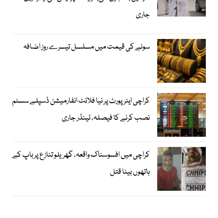
جاری
سونے کی قیمت میں مسلسل تیسرے روز اضافہ
کراچی ایئرپورٹ پر نیا فلائٹ انفارمیشن ڈسپلے سسٹم
نصب کرنے کا فیصلہ، ٹینڈر جاری
کراچی میں افسوسناک واقعہ، گھریلو تنازع پر باپ کے
ہاتھوں بیٹا قتل