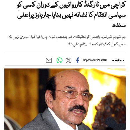
کراچی میں ٹارگٹڈ کارروائیوں کے دوران کسی کو
سیاسی انتقام کا نشانہ نہیں بنایا جارہاوزیراعلیٰ
سندھ
ایم کیوایم کے ندیم ہاشمی کو تحقیقات کے بعدعدم ثبوت پررہا کیا گیا ضروری نہیں کہ
نبیل گبول کوگرفتار کیاجائے،قائم علی شاہ
ویب ڈیسک
September 21, 2013