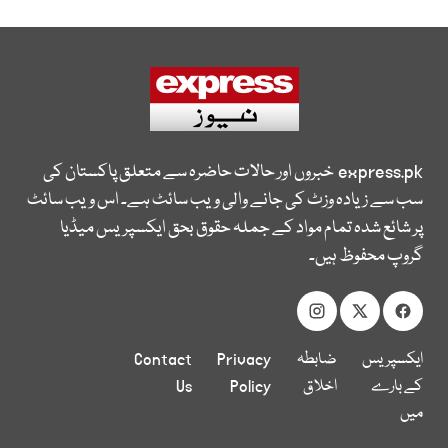
express.pk
خبروں اور حالات حاضرہ سے متعلق پاکستان کی
سب سے زیادہ وزٹ کی جانے والی ویب سائٹ ہے۔ اس ویب سائٹ
پر شائع شدہ تمام مواد کے جملہ حقوق بحق ایکسپریس میڈیا
گروپ محفوظ ہیں۔
ایکسپریس
ضابطہ
Privacy
Contact
کے بارے
اخلاق
Policy
Us
میں