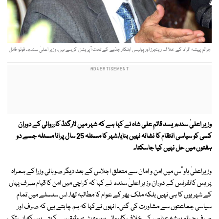
جرائم پیشہ افراد کے خلاف رینجرز اور پولیس اہلکار جذبے کے تحت آپریشن کررہے ہیں، وزیر اعلیٰ سندھ۔ فوٹو: فائل
وزیر اعلیٰ سندھ یسد قائم علی شاہ نے کہا ہے کہ شہر میں ٹارگٹڈ کارروائی کے دوران
کسی کو سیاسی انتقام کا نشانہ نہیں بنایا،شہر کا مسئلہ 25 سال پرانا مسئلہ جسے دو
ہفتوں میں حل نہیں کیا جاسکتا۔
وزیراعلیٰ ہاوٴس میں امن و امان سے متعلق اجلاس کے بعد دیگر صوبائی وزرا کے ہمراہ
پریس کانفرنس کے دوران وزیر اعلیٰ سندھ نے کہا کہ کراچی میں امن کا قیام صرف یہاں
کے شہریوں کا ہی نہیں بلکہ ملک بھر کے عوام کا مطالبہ تھا، اس سلسلے میں تمام
سیاسی جماعتوں سے مشاورت کی گئی۔ انہوں نےکہا کہ ہم چاہتے ہیں کہ صرف اور
صرف جرائم پیشہ عناصر کے خلاف کارروائی ہو، وہ بڑے وثوق سے کہتے ہیں کہ اب تک