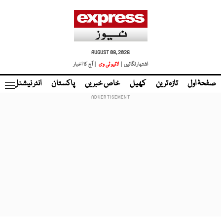
AUGUST 08, 2026
اشتہار لگائیں |
لائیو ٹی وی
| آج کا اخبار
صفحۂ اول
تازہ ترین
کھیل
خاص خبریں
پاکستان
انٹر نیشنل
ٹا