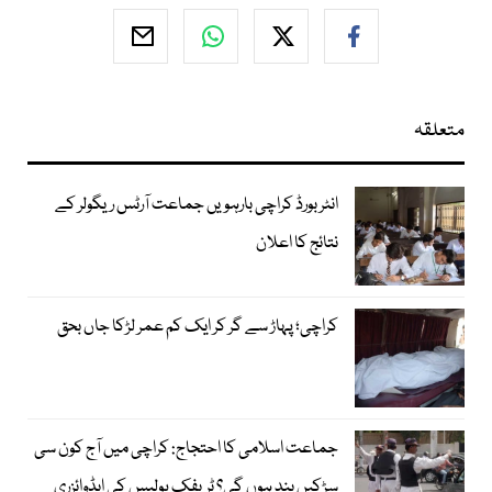
متعلقہ
انٹر بورڈ کراچی بارہویں جماعت آرٹس ریگولر کے
نتائج کا اعلان
کراچی؛ پہاڑ سے گر کر ایک کم عمر لڑکا جاں بحق
جماعت اسلامی کا احتجاج: کراچی میں آج کون سی
سڑکیں بند ہوں گی؟ ٹریفک پولیس کی ایڈوائزری