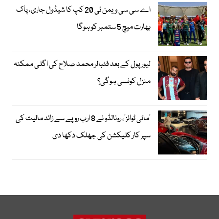
اے سی سی ویمن ٹی 20 کپ کا شیڈول جاری، پاک
بھارت میچ 5 ستمبر کو ہوگا
لیور پول کے بعد فٹبالر محمد صلاح کی اگلی ممکنہ
منزل کونسی ہوگی؟
’مائی ٹوائز‘، رونالڈو نے 8 ارب روپے سے زائد مالیت کی
سپر کار کلیکشن کی جھلک دکھا دی