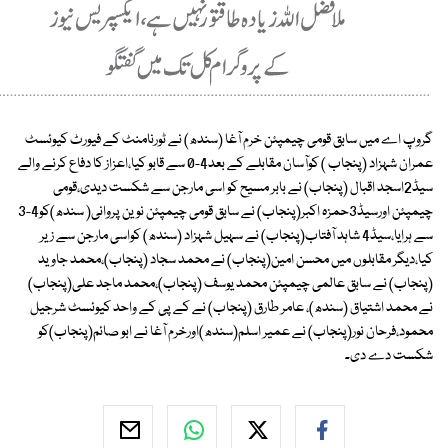
گروپ اے میں سابق قومی چیمپئن خرم آغا (سندھ) نے ٹورنامنٹ کے فیورٹ کیوئسٹ
عمران شہزاد (پنجاب ) کوآسان مقابلے کے بعد4-0 سے قابو کیا،اعزاز کا دفاع کرنے والے
سیڈ2اسجد اقبال (پنجاب) نے بابر مسیح کو اسی مارجن سے شکست دیدی،قومی
چیمپئن اورسیڈ3حمزہ اکبر(پنجاب) نے سابق قومی چیمپئن نوین پروانی( سندھ)کو4-3
سے ہرایا،سیڈ4 شاہد آفتاب(پنجاب) نے سہیل شہزاد (سندھ) کواسی مارجن سے زیر
کیا،دیگر مقابلوں میں محسن امین(پنجاب) نے محمد سجاد (پنجاب)،محمد جاوید
(پنجاب) نے سابق عالمی چیمپئن محمد یوسف (پنجاب)،محمد ماجد علی(پنجاب)
نے محمد اشتیاق (سندھ)، عامر طارق (پنجاب) نے کے پی کے واحد کیوئسٹ شرجیل
محمود،فرحان نور(پنجاب) نے عمیر اسلم(سندھ)اورخرم آغا نے ابو صائم(پنجاب)کو
شکست دے دی۔