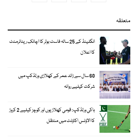
متعلقہ
انگلینڈ کے 25 سالہ فاسٹ بولر کا اچانک ریٹائرمنٹ
کا اعلان
60 سال سے زائد عمر کے کھلاڑی ورلڈکپ میں
شرکت کیلیے روانہ
ہاکی ورلڈکپ: قومی کھلاڑیوں اور کوچز کیلیے 2 کروڑ
کا الاؤنس اکاؤنٹ میں منتقل