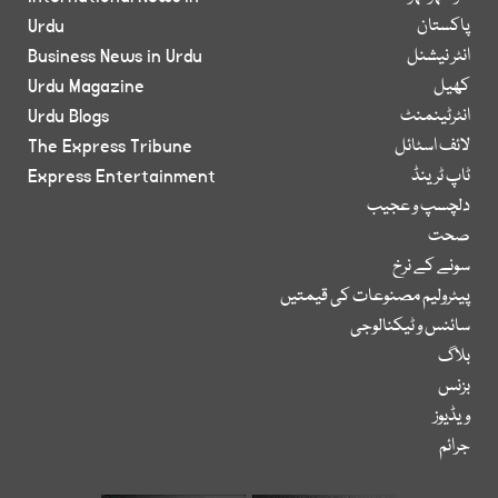
پاکستان
Urdu
انٹر نیشنل
Business News in Urdu
کھیل
Urdu Magazine
انٹرٹینمنٹ
Urdu Blogs
لائف اسٹائل
The Express Tribune
ٹاپ ٹرینڈ
Express Entertainment
دلچسپ و عجیب
صحت
سونے کے نرخ
پیٹرولیم مصنوعات کی قیمتیں
سائنس و ٹیکنالوجی
بلاگ
بزنس
ویڈیوز
جرائم