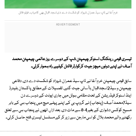
خرم آغا نے ٹاپ سیڈ عمران شہزاد کو شکست دے دی،اسجد اقبال بھی کامیاب۔ فوٹو: فائل
تیسری قومی رینکنگ اسنوکر چیمپئن شپ کے دوسرے روز عالمی چیمپئن محمد
آصف نے اپنے دونوں میچز جیت کرکوارٹر فائنل کیلیے راہ ہموار کرلی۔
سابق قومی چیمپئن خرم آغا نے ٹاپ سیڈ عمران شہزاد کو شکست دے دی، دفاعی
چیمپئن و سیڈ2اسجداقبال باآسانی جیت گئے، تفصیلات کے مطابق پاکستان بلیئرڈ
اینڈ اسنوکر فیڈریشن کے تحت مقامی ہوٹل میں جاری ایونٹ کے دوسرے دن
سیڈ7محمد آصف (پنجاب) نے گروپ بی کے اپنے پہلے میچ میں پنجاب ہی کے بابر
مسیح کوکسی دشواری کے بغیر4-0 سے مات دی، بعد ازاں انھوں نے پنجاب ہی سے تعلق
رکھنے والے محمد بلال کو اسی مارجن سے زیر کر کے مسلسل تیسری فتح حاصل کرلی۔