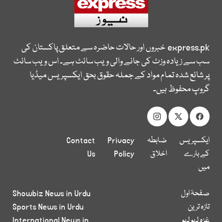
express.pk
خبروں اور حالات حاضرہ سے متعلق پاکستان کی
سب سے زیادہ وزٹ کی جانے والی ویب سائٹ ہے۔ اس ویب سائٹ
پر شائع شدہ تمام مواد کے جملہ حقوق بحق ایکسپریس میڈیا
گروپ محفوظ ہیں۔
ایکسپریس
ضابطہ
Privacy
Contact
کے بارے
اخلاق
Policy
Us
میں
صفحۂ اول
Showbiz News in Urdu
تازہ ترین
Sports News in Urdu
غزہ لہو لہو
International News in