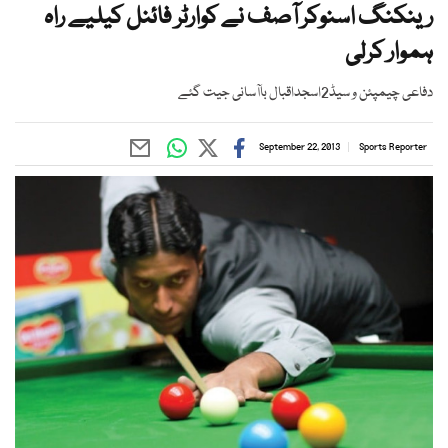
رینکنگ اسنوکر آصف نے کوارٹر فائنل کیلیے راہ
ہموار کرلی
دفاعی چیمپئن و سیڈ2اسجداقبال باآسانی جیت گئے
September 22, 2013
Sports Reporter