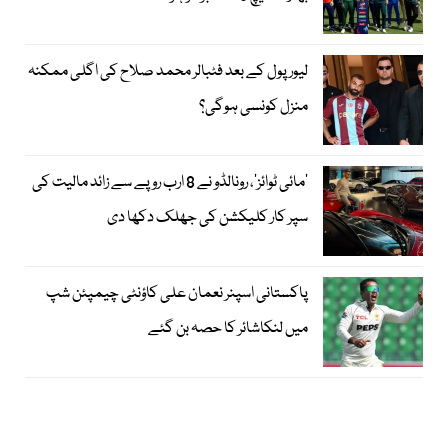
لیور پول کے بعد فٹبالر محمد صلاح کی اگلی ممکنہ
منزل کونسی ہوگی؟
’مائی ٹوائز‘، رونالڈو نے 8 ارب روپے سے زائد مالیت کی
سپر کار کلیکشن کی جھلک دکھا دی
پاکستانی اسپنر نعمان علی کاؤنٹی چیمپئن شپ
میں لنکاشائر کا حصہ بن گئے