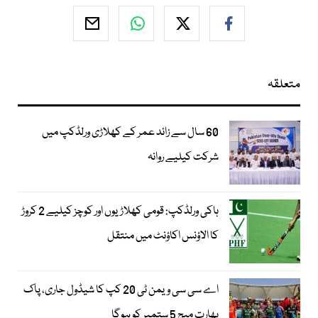
متعلقہ
60 سال سے زائد عمر کے کھلاڑی ورلڈکپ میں
شرکت کیلیے روانہ
ہاکی ورلڈکپ: قومی کھلاڑیوں اور کوچز کیلیے 2 کروڑ
کا الاؤنس اکاؤنٹ میں منتقل
اے سی سی ویمن ٹی 20 کپ کا شیڈول جاری، پاک
بھارت میچ 5 ستمبر کو ہوگا