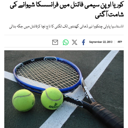
کوریا اوپن سیمی فائنل میں فرانسسکا شیوانے کی
شامت آگئی
اناستاسیا پاولی چنکووا نے ڈھائی گھنٹوں تک تگنی کا ناچ نچا کرفائنل میں جگہ بنالی
September 22, 2013
AFP