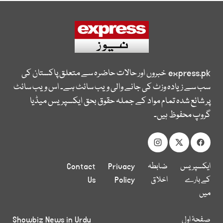
express.pk
خبروں اور حالات حاضرہ سے متعلق پاکستان کی
سب سے زیادہ وزٹ کی جانے والی ویب سائٹ ہے۔ اس ویب سائٹ
پر شائع شدہ تمام مواد کے جملہ حقوق بحق ایکسپریس میڈیا
گروپ محفوظ ہیں۔
ایکسپریس
ضابطہ
Privacy
Contact
کے بارے
اخلاق
Policy
Us
میں
صفحۂ اول
Showbiz News in Urdu