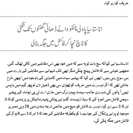
حریف کو زیر کیا۔
اناستاسیا نے کہاکہ سچ بات تو یہ ہے کہ میں خود بھی اس مقابلے میں کافی تھک گئی،
مجھے خوشی ہے کہ فائنل پہنچ چکی مگر ابھی تک شیوانے سے مقابلے کے بارے میں
ہی سوچ رہی ہوں، انھوں نے کہا کہ پہلے سیٹ میں کامیابی کے باوجود میں اچھی طرح
جانتی تھی کہ اگر دوسرے میں حریف کو تھوڑی سی بھی ڈھیل دی تو پھر گیم میں واپس
نہیں آ پائوں گی۔دوسری جانب سینٹ پیٹرز برگ میں جاری اے ٹی پی ایونٹ کے پہلے
سیمی فائنل میں لٹویا کے 6 سیڈ ارنیسٹ گلبز نے پولش پلیئر مائیکل پریزینسی کو 6-3
اور 6-3 سے زیر کیا، دوسرے فائنل فور میچ میں عالمی درجہ بندی میں 74 ویں نمبر پر
موجود لوپز نے پرتگال کے جواسوسا کو یکطرفہ مقابلے کے بعد 6-1 اور 6-1 سے قابو کرکے
فائنل میں جگہ پکی کی۔