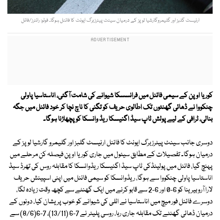
ارنیسٹ گلبز اور گلیمروگارشیا لوپز کے درمیان سینٹ پیٹرزبرگ ایونٹ کا فائنل ہوگا۔ فوٹو: رائٹرز/فائل
کوریا اوپن کے سیمی فائنل میں فرانسسکا شیوانے کی شامت آگئی، اناستاسیا پاولی
چنکووا نے ڈھائی گھنٹوں تک اطالوی حریف کو تگنی کا ناچ نچا کر خود فائنل میں جگہ
بنالی، ٹرافی کے لیے پولش ٹاپ سیڈ اگنیسکا ریڈ وانسکا کو پچھاڑنا ہوگا۔
دوسری جانب سینٹ پیٹرزبرگ ایونٹ کا فائنل ارنیسٹ گلبز اور گلیمرو گارشیا لوپز کے
درمیان ہوگا۔ تفصیلات کے مطابق سیئول میں جاری کوریا اوپن فیصلہ کن مرحلے میں
پہنچ گیا، فائنل میں پولینڈکی ٹاپ سیڈ اگنیسکا ریڈوانسکا کا مقابلہ روس کی تھرڈ سیڈ
اناستاسیا پاولی چنکووا سے ہوگا، ریڈوانسکا کو سیمی فائنل میں اپنی اسپینش حریف
لارا آروبیرینا کو 6-0 اور 6-2 سے قابو کرنے میں ایک گھنٹے سے کچھ وقت زیادہ لگا،
دوسرے فائنل فور میچ میں اناستاسیا نے اٹلی کی شیوانے کو خوب پریشان کیا، دونوں کے
درمیان ڈھائی گھنٹے تک مقابلہ جاری رہا، روسی پلیئر نے 7-6 (13/11)، 7-6(8/6) سے