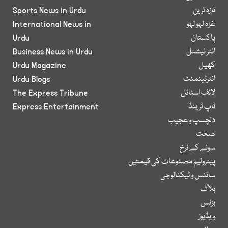
تازہ ترین
Sports News in Urdu
غزہ لہو لہو
International News in
پاکستان
Urdu
انٹر نیشنل
Business News in Urdu
کھیل
Urdu Magazine
انٹرٹینمنٹ
Urdu Blogs
لائف اسٹائل
The Express Tribune
ٹاپ ٹرینڈ
Express Entertainment
دلچسپ و عجیب
صحت
سونے کے نرخ
پیٹرولیم مصنوعات کی قیمتیں
سائنس و ٹیکنالوجی
بلاگ
بزنس
ویڈیوز