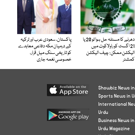
دھرنے کا مسئلہ حل ہوا تو 20 یا
پاکستان، سعودی عرب اور ترکیہ
21 اگست کو راولاکوٹ میں
کے درمیان مکہ دفاعی معاہدے
الیکشن ممکن: چیف الیکشن
کو تاریخی سنگ میل قرار،
کمشنر
خصوصی نغمہ جاری
Showbiz News in
Sports News in U
International Ne
Urdu
Business News in
Urdu Magazine