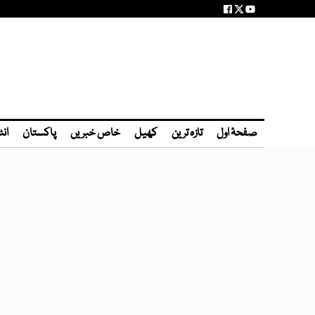
صفحۂ اول
تازہ ترین
کھیل
خاص خبریں
پاکستان
انٹ