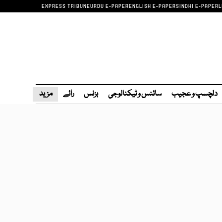
EXPRESS TRIBUNE
URDU E-PAPER
ENGLISH E-PAPER
SINDHI E-PAPER
L
دلچسپ و عجیب
سائنس و ٹیکنالوجی
بزنس
رائے
مزید