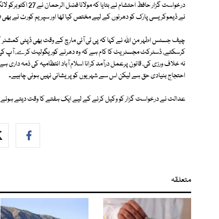
درخواست گزار حافظ احت
نے ڈیموکریسی پارک کو دھرنوں کے لیے مختص کیا تھا اور سپریم کورٹ نے بھی 
چیف جسٹس اطہر من اللہ نے کہا کہ پی ٹی آئی مارچ کے وقت بھی ڈپٹی کمشنر کو 
کرسکتے، ڈسٹرکٹ مجسٹریٹ کا کام ہے کہ وہ دھرنے کوریگولیٹ کرے، آپ کی در
نہ خلاف ورزی کی، قانون پرعمل درآمد کرانا اسلام آباد انتظامیہ کی ذمہ داری ہے
احتجاج بنیادی حق ہے لیکن اس سے شہریوں کو پریشانی نہیں ہونی چاہیے۔
عدالت نے درخواست گزار کو وکیل کرنے کے لیے ایک ہفتے کا وقت دیتے ہوئے
متعلقہ