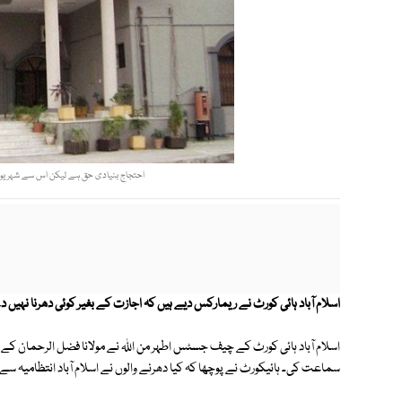
احتجاج بنیادی حق ہے لیکن اس سے شہریوں 
اسلام آباد ہائی کورٹ نے ریمارکس دیے ہیں کہ اجازت کے بغیر کوئی دھرنا نہیں
اسلام آباد ہائی کورٹ کے چیف جسٹس اطہر من اللہ نے مولانا فضل الرحمان ک
سماعت کی۔ ہائیکورٹ نے پوچھا کہ کیا دھرنے والوں نے اسلام آباد انتظامیہ س