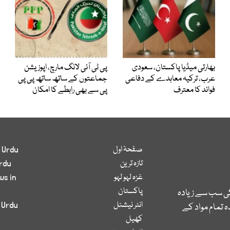
بھارتی میڈیا پاکستان، سعودی
پی ٹی آئی لانگ مارچ، اپوزیشن
عرب، ترکیہ معاہدے کے دفاعی
جماعتوں کے ساتھ ساتھ پی پی
فوائد کا معترف
پی سے بھی رابطے کا امکان
صفحۂ اول
 Urdu
تازہ ترین
rdu
غزہ لہو لہو
ws in
پاکستان
کی سب سے زیادہ
انٹر نیشنل
 Urdu
 تمام مواد کے
کھیل