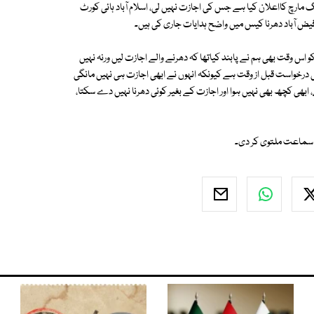
شام نے بتایا کہ مولانا فضل الرحمان نے 27 اکتوبرکو لانگ مارچ کااعلان کیا ہے جس کی اجازت نہیں لی، اسلام آباد ہائی کورٹ
فیض آباد دھرنا کیس میں واضح ہدایات جاری کی ہیں۔
اس وقت بھی ہم نے پابند کیاتھا کہ دھرنے والے اجازت لیں ورنہ نہیں
خواست قبل از وقت ہے کیونکہ انہوں نے ابھی اجازت ہی نہیں مانگی
، ابھی کچھ بھی نہیں ہوا اور اجازت کے بغیر کوئی دھرنا نہیں دے سکتا،
 سماعت ملتوی کر دی۔