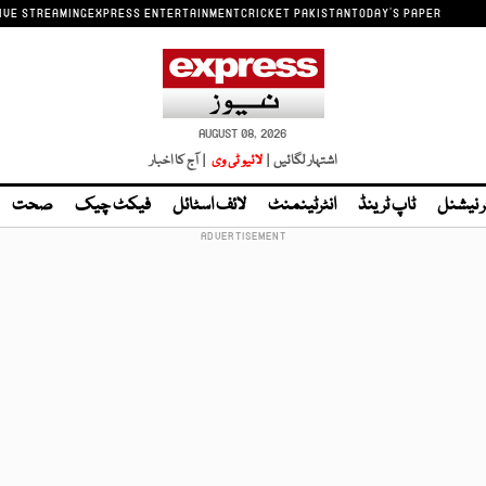
IVE STREAMING
EXPRESS ENTERTAINMENT
CRICKET PAKISTAN
TODAY'S PAPER
AUGUST 08, 2026
اشتہار لگائیں |
لائیو ٹی وی
| آج کا اخبار
ر نیشنل
ٹاپ ٹرینڈ
انٹرٹینمنٹ
لائف اسٹائل
فیکٹ چیک
صحت