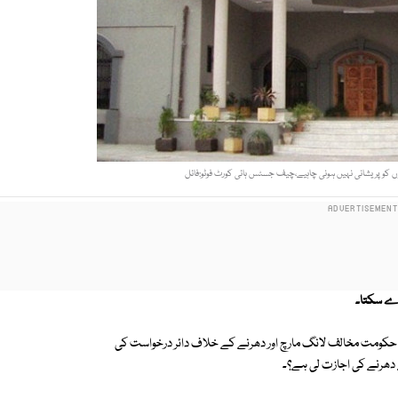
کو پریشانی نہیں ہونی چاہیے،چیف جسٹس ہائی کورٹ فوٹو:فائل
 دے سکتا۔
ے حکومت مخالف لانگ مارچ اور دھرنے کے خلاف دائر درخواست کی
ے دھرنے کی اجازت لی ہے؟۔