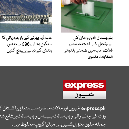
بلوچستان؛ امن و امان کی
حب ڈیم بھرنے کے باوجود پانی کا
صورتحال کے باعث خضدار،
سنگین بحران، 300 صنعتیں
قلات، حب میں ضمنی بلدیاتی
بندش کے دہانے پر پہنچ گئیں
انتخابات ملتوی
express.pk
خبروں اور حالات حاضرہ سے متعلق پاکستان 
وزٹ کی جانے والی ویب سائٹ ہے۔ اس ویب سائٹ پر شائع شدہ
جملہ حقوق بحق ایکسپریس میڈیا گروپ محفوظ ہیں۔