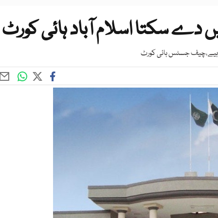
یں دے سکتا اسلام آباد ہائی کورٹ
چاہیے،چیف جسٹس ہائی کورٹ