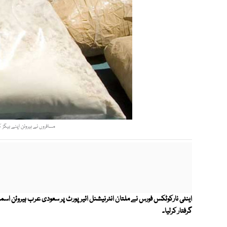
مسافروں نے ہیروئن اپنے بیگز
گرفتار کرلیا۔