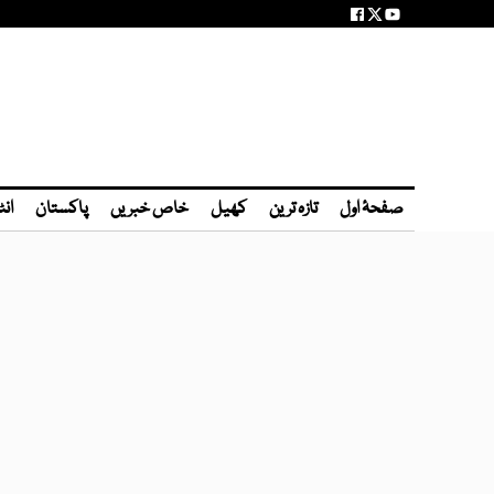
صفحۂ اول
تازہ ترین
کھیل
خاص خبریں
پاکستان
انٹ