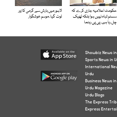
حکومت اعلامیہ جاری کرے کہ
لاہور میں بارش سے گرمی کا زور
سسٹم تباہ نہیں ہوا بلکہ ٹھیک
ٹوٹ گیا، موسم خوشگوار
چل رہا ہے، پی پی رہنما
Showbiz News in
Sports News in U
International Ne
Urdu
Business News in
Urdu Magazine
Urdu Blogs
The Express Tri
Express Enterta