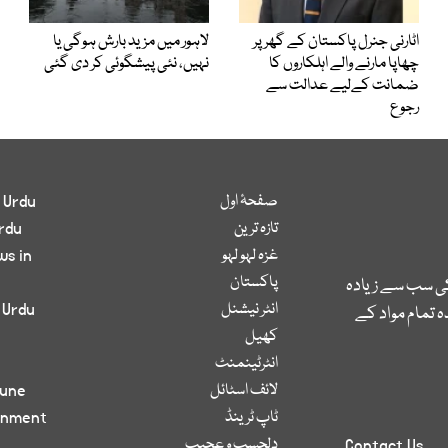
اٹارنی جنرل پاکستان کے گھر پر
لاہور میں مزید بارش ہوگی یا
چھاپا مارنے والے اہلکاروں کا
نہیں، نئی پیشگوئی کر دی گئی
ضمانت کےلیے عدالت سے
رجوع
صفحۂ اول
 Urdu
تازہ ترین
rdu
غزہ لہو لہو
ws in
پاکستان
کی سب سے زیادہ
انٹر نیشنل
 Urdu
 تمام مواد کے
کھیل
انٹرٹینمنٹ
لائف اسٹائل
bune
ٹاپ ٹرینڈ
inment
دلچسپ و عجیب
Contact Us