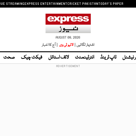
IVE STREAMING
EXPRESS ENTERTAINMENT
CRICKET PAKISTAN
TODAY'S PAPER
AUGUST 08, 2026
اشتہار لگائیں |
لائیو ٹی وی
| آج کا اخبار
ر نیشنل
ٹاپ ٹرینڈ
انٹرٹینمنٹ
لائف اسٹائل
فیکٹ چیک
صحت