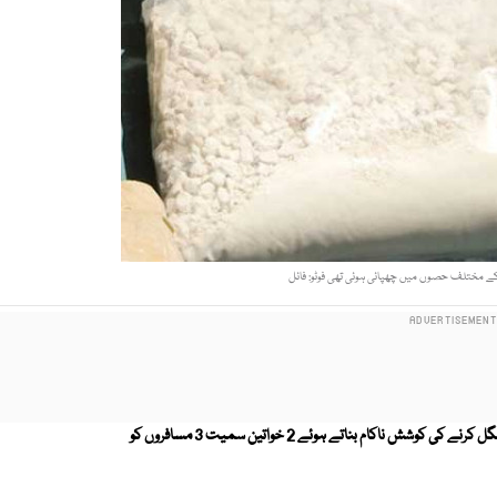
 کے مختلف حصوں میں چھپائی ہوئی تھی فوٹو: فائل
اینٹی نارکوٹکس فورس نے ملتان انٹرنیشنل ائیرپورٹ پر سعودی عرب ہیروئن اسمگل کرنے کی کوشش ناکام بناتے ہوئے 2 خواتین سمیت 3 مسافروں کو