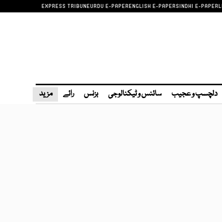
EXPRESS TRIBUNE
URDU E-PAPER
ENGLISH E-PAPER
SINDHI E-PAPER
L
دلچسپ و عجیب
سائنس و ٹیکنالوجی
بزنس
رائے
مزید