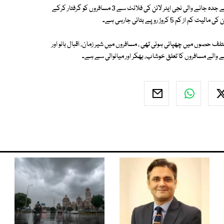
ایکسپریس نیوز کے مطابق ملتان انٹرنیشنل ائیرپورٹ پر اینٹی نارکوٹکس فورس نے جدہ جانے والی نجی ایئر لائن کی فلائٹ سے 3 مسافروں کو گرفتار کرکے
لف حصوں میں چھپائی ہوئی تھی ، مسافروں میں شیر زمان، اقبال بانو اور
 والے مسافروں کا تعلق خوشاب، بھکر اور میانوالی سے ہے۔