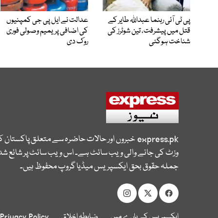
پی ٹی آئی رہنما عبداللہ طایر کے
عدالت نے ایل پی جی کمپنیوں
قتل میں پیشرفت، تین شوٹرز کی
کی اضافی پریمیم وصولی فوری
شناخت ہوگئی
روک دی
express.pk
خبروں اور حالات حاضرہ سے متعلق پاکستان 
وزٹ کی جانے والی ویب سائٹ ہے۔ اس ویب سائٹ پر شائع شدہ
جملہ حقوق بحق ایکسپریس میڈیا گروپ محفوظ ہیں۔
ایکسپریس کے بارے میں
ضابطہ اخلاق
Privacy Policy