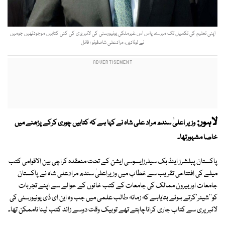
اپنی تعلیم کی تکمیل تک میرے پاس اس غیرملکی یونیورسٹی کی لائبریری کی کئی کتابیں موجودتھیں جومیں
نے لوٹادیں، مرادعلی شاہ۔فوٹو : فائل
لاہور:
وزیر اعلیٰ سندھ مراد علی شاہ نے کہا ہے کہ کتابیں چوری کرکے پڑھنے میں
خاصا مشہورتھا۔
پاکستان پبلشرز اینڈ بک سیلرزایسوسی ایشن کے تحت منعقدہ کراچی بین الاقوامی کتب
میلے کی افتتاحی تقریب سے خطاب میں وزیراعلیٰ سندھ مرادعلی شاہ نے پاکستان
جامعات اوربیرون ممالک کی جامعات کے کتب خانوں کے حوالے سے اپنے تجربات
کو''شیئر'کرتے ہوئے بتایاہے کہ زمانہ طالب علمی میں جب وہ این ای ڈی یونیورسٹی کی
لائبریری سے کتاب جاری کراناچاہتے تھے توبیک وقت دوسے زائد کتب لینا ناممکن تھا۔