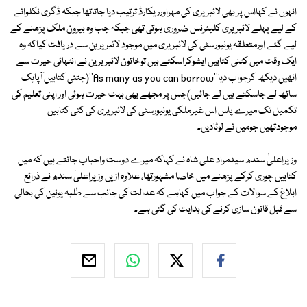
انہوں نے کہااس پر بھی لائبریری کی مہراورریکارڈ ترتیب دیا جاتاتھا جبکہ ڈگری نکلوانے
کے لیے پہلے لائبریری کلیئرنس ضروری ہوتی تھی جبکہ جب وہ بیرون ملک پڑھنے کے
لیے گئے اورمتعلقہ یونیورسٹی کی لائبریری میں موجود لائبریرین سے دریافت کیاکہ وہ
ایک وقت میں کتنی کتابیں ایشوکراسکتے ہیں توخاتون لائبریرین نے انتہائی حیرت سے
انھیں دیکھ کرجواب دیا''As many as you can borrow''(جتنی کتابیں آپایک
ساتھ لے جاسکتے ہیں لے جائیں)جس پر مجھے بھی بہت حیرت ہوئی اور اپنی تعلیم کی
تکمیل تک میرے پاس اس غیرملکی یونیورسٹی کی لائبریری کی کئی کتابیں
موجودتھیں جومیں نے لوٹادیں۔
وزیراعلیٰ سندھ سیدمراد علی شاہ نے کہاکہ میرے دوست واحباب جانتے ہیں کہ میں
کتابیں چوری کرکے پڑھنے میں خاصا مشہورتھا، علاوہ ازیں وزیراعلیٰ سندھ نے ذرائع
ابلاغ کے سوالات کے جواب میں کہاہے کہ عدالت کی جانب سے طلبہ یونین کی بحالی
سے قبل قانون سازی کرنے کی ہدایت کی گئی ہے۔