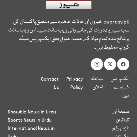
express.pk
خبروں اور حالات حاضرہ سے متعلق پاکستان کی
سب سے زیادہ وزٹ کی جانے والی ویب سائٹ ہے۔ اس ویب سائٹ
پر شائع شدہ تمام مواد کے جملہ حقوق بحق ایکسپریس میڈیا
گروپ محفوظ ہیں۔
ایکسپریس
ضابطہ
Privacy
Contact
کے بارے
اخلاق
Policy
Us
میں
صفحۂ اول
Showbiz News in Urdu
تازہ ترین
Sports News in Urdu
غزہ لہو لہو
International News in
پاکستان
Urdu