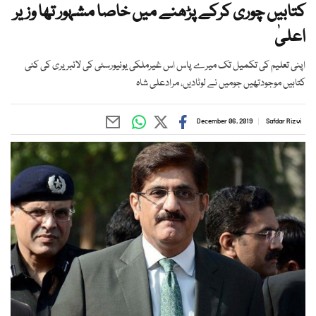
کتابیں چوری کرکے پڑھنے میں خاصا مشہور تھا وزیر
اعلیٰ
اپنی تعلیم کی تکمیل تک میرے پاس اس غیرملکی یونیورسٹی کی لائبریری کی کئی
کتابیں موجودتھیں جومیں نے لوٹادیں، مرادعلی شاہ
December 06, 2019
Safdar Rizvi