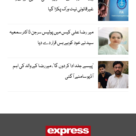
غیرقانونی نیٹ ورک پکڑا گیا
میر رضا علی کیس میں پولیس سرجن ڈاکٹر سمعیہ
سید نے خود کو بے بس قرار دے دیا
’پیسے جلد ادا کر دوں گا‘، میر رضا کے والد کی اہم
آڈیو سامنے آگئی