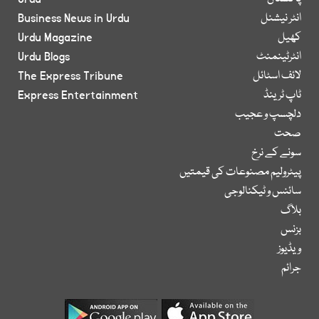
انٹر نیشنل
Business News in Urdu
کھیل
Urdu Magazine
انٹرٹینمنٹ
Urdu Blogs
لائف اسٹائل
The Express Tribune
ٹاپ ٹرینڈ
Express Entertainment
دلچسپ و عجیب
صحت
سونے کے نرخ
پیٹرولیم مصنوعات کی قیمتیں
سائنس و ٹیکنالوجی
بلاگ
بزنس
ویڈیوز
جرائم