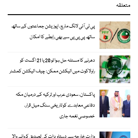
متعلقہ
پی ٹی آئی لانگ مارچ، اپوزیشن جماعتوں کے ساتھ
ساتھ پی پی پی سے بھی رابطے کا امکان
دھرنے کا مسئلہ حل ہوا تو 20 یا 21 اگست کو
راولاکوٹ میں الیکشن ممکن: چیف الیکشن کمشنر
پاکستان، سعودی عرب اور ترکیہ کے درمیان مکہ
دفاعی معاہدے کو تاریخی سنگ میل قرار،
خصوصی نغمہ جاری
وزارت خارجہ سے دستاویزات کی تصدیق کروانے والا