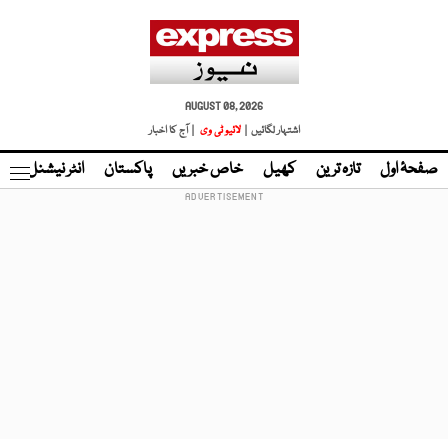
AUGUST 08, 2026
اشتہار لگائیں |
لائیو ٹی وی
| آج کا اخبار
صفحۂ اول
تازہ ترین
کھیل
خاص خبریں
پاکستان
انٹر نیشنل
ٹا