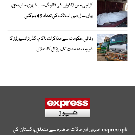
کراچی میں ڈاکوؤں کی فائرنگ سے شہری جاں بحق،
رواں سال میں اب تک کی تعداد 46 ہوگئی
وفاقی حکومت سے مذاکرات ناکام، گڈز ٹرانسپورٹرز کا
غیرمعینہ مدت تک ہڑتال کا اعلان
express.pk
خبروں اور حالات حاضرہ سے متعلق پاکستان کی