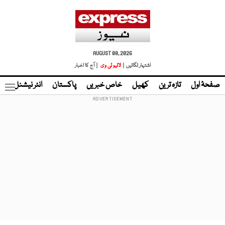
AUGUST 08, 2026
اشتہار لگائیں |
لائیو ٹی وی
| آج کا اخبار
صفحۂ اول
تازہ ترین
کھیل
خاص خبریں
پاکستان
انٹر نیشنل
ٹا