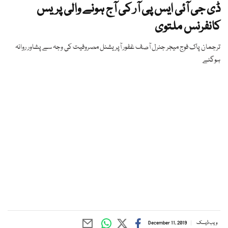
ڈی جی آئی ایس پی آر کی آج ہونے والی پریس
کانفرنس ملتوی
ترجمان پاک فوج میجر جنرل آصف غفور آپریشنل مصروفیت کی وجہ سے پشاور روانہ
ہوگئے
ویب ڈیسک
December 11, 2019