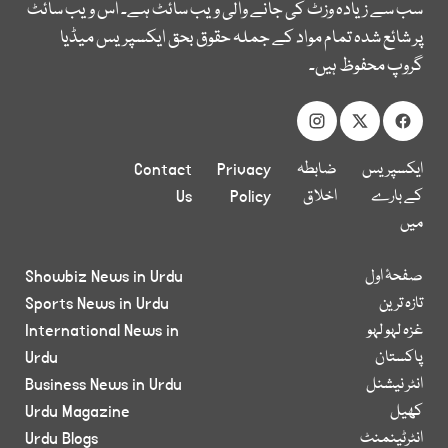
سب سے زیادہ وزٹ کی جانے والی ویب سائٹ ہے۔ اس ویب سائٹ
پر شائع شدہ تمام مواد کے جملہ حقوق بحق ایکسپریس میڈیا
گروپ محفوظ ہیں۔
ایکسپریس
ضابطہ
Privacy
Contact
کے بارے
اخلاق
Policy
Us
میں
صفحۂ اول
Showbiz News in Urdu
تازہ ترین
Sports News in Urdu
غزہ لہو لہو
International News in
پاکستان
Urdu
انٹر نیشنل
Business News in Urdu
کھیل
Urdu Magazine
انٹرٹینمنٹ
Urdu Blogs