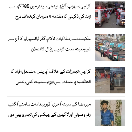
کراچی: سہراب گوٹھ ایدھی سینٹر میں 65لاکھ سے
زائد کی ڈکیتی کا مقدمہ 4 ملزمان کیخلاف درج
حکومت سے مذاکرات ناکام،گڈز ٹرانسپورٹرز کا آج سے
غیرمعینہ مدت کیلیے ہڑتال کا اعلان
کراچی: تجاوزات کے خلاف آپریشن، مشتعل افراد کا
انتظامیہ پر حملہ، ایس ایچ او سمیت کئی زخمی
میر رضا کے مبینہ آخری آڈیو پیغامات سامنے آگئے،
رقم وصولی اور لاکھوں کے چیکس کی تجاویز بھی دیں