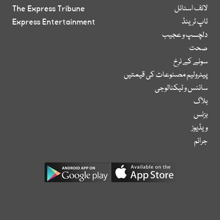
لائف اسٹائل
The Express Tribune
ٹاپ ٹرینڈ
Express Entertainment
دلچسپ و عجیب
صحت
سونے کے نرخ
پیٹرولیم مصنوعات کی قیمتیں
سائنس و ٹیکنالوجی
بلاگ
بزنس
ویڈیوز
جرائم