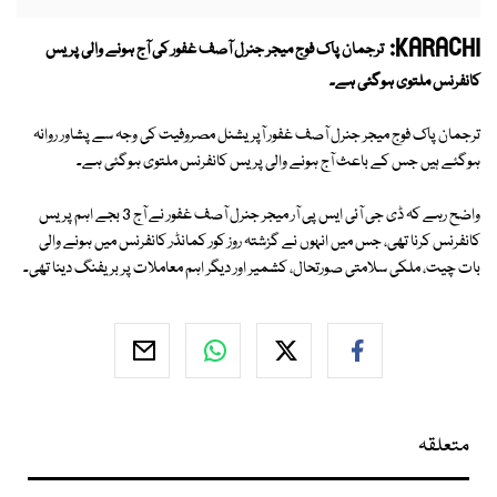
KARACHI:
ترجمان پاک فوج میجر جنرل آصف غفور کی آج ہونے والی پریس
کانفرنس ملتوی ہوگئی ہے۔
ترجمان پاک فوج میجر جنرل آصف غفور آپریشنل مصروفیت کی وجہ سے پشاور روانہ
ہوگئے ہیں جس کے باعث آج ہونے والی پریس کانفرنس ملتوی ہوگئی ہے۔
واضح رہے کہ ڈی جی آئی ایس پی آر میجر جنرل آصف غفور نے آج 3 بجے اہم پریس
کانفرنس کرنا تھی، جس میں انہوں نے گزشتہ روز کور کمانڈر کانفرنس میں ہونے والی
بات چیت، ملکی سلامتی صورتحال، کشمیر اور دیگر اہم معاملات پر بریفنگ دینا تھی۔
متعلقہ