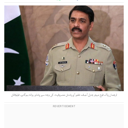
ترجمان پاک فوج میجر جنرل آصف غفور آپریشنل مصروفیت کی وجہ سے پشاور روانہ ہوگئے۔ فوٹوفائل