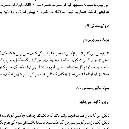
اس لیے مناسب یہ سمجھا گیا کہ اسے بے شمار دوسرے القاب اور آداب سے یاد
عرفیتوں کا کوئی شمار ہی نہیں، حالانکہ اس کے بڑے بھائی کے نام صرف تین ہی
مایا تیرے تین نام
پرسا، پرسو، پرس رام
تاریخ میں اس کا پہلا سراغ کسی تاریخ یا جغرافیے کی کتاب میں نہیں بلکہ ایک کہان
سخی تھا اور ہر کسی کو کچھ نہ کچھ دیتا رہتا تھا، یوں کہئے کہ مکمل طور پر پاکس
سفیروں سب کو آج کل یہ دیتا ہے اسی طرح وہ بادشاہ بھی تھا بلکہ ایک مورخ کا ت
جانتا تھا اور لینا جانتا ہی نہ تھا بلکہ پاکستانی عوام ہی کی طرح وہ بھی ٹنڈا تھا 
ہم تو جانیں سیدھی بات
اوپر والا ایک ہی ہاتھ
لیکن اس کا دربان صرف نیچے والے ہاتھ کا مالک تھا چنانچہ وہ کسی کو بادشاہ تک 
لیکن ایک دن سیر کو سوا سیر مل گیا ایک سیدھا سادا پاکستانی عوام کی طرح لگن