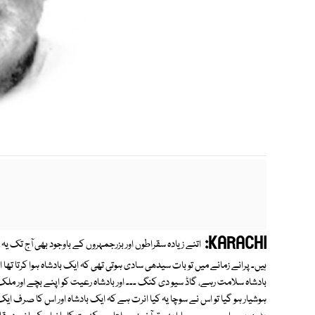
m
KARACHI:
اتنے زیادہ سقراطوں اور بزرجمہروں کے باوجود بھی آج تک یہ
ہیں۔ پرانے زمانے میں تو بات سیدھی سادی ہوتی تھی کہ ایک بادشاہ ہوا کرتا تھا
بادشاہ سلامت رہے، گاڈ سیو دی کنگ ۔۔۔ اور بادشاہ رعیت کو اپنے بچے اور مل
ہوشیار ہو گیا تو اس نے سوچا یہ کیا انرت ہے کہ ایک بادشاہ اور اس کا صرف ا