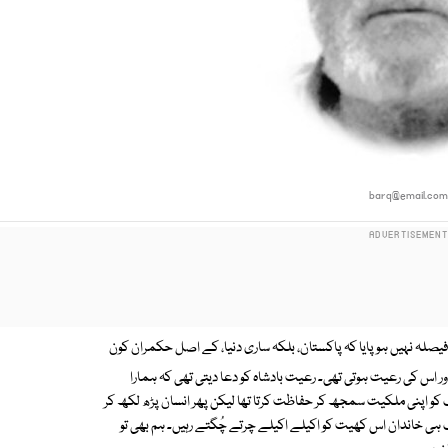
barq@email.co
 فیصلہ نہیں ہو پایا کہ پاکستان، بلکہ ساری دنیا، کے اصل حکمران کون
 اور اس کی رعیت ہوتی تھی۔ رعیت بادشاہ کو دعا دیتی تھی کہ ہمارا
ک کو اپنی ملکیت سمجھ کر حفاظت کرتا تھا لیکن پھر انسان پڑھ لکھ کر
یک ہی خاندان اس کھیت کو اکیلے اکیلے چرتے چُگتے رہیں۔ ہم بھی تو