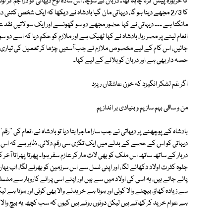
کا خربوزہ پیش کرنا چاہتا تھا۔ دربان نے سوچا، اس سادہ لوح دیہاتی کو ذرا جم کر 
کا 2/3 مجھے دینا ہو گا، دیہاتی مان گیا بادشاہ نے دیکھا کہ ایک شخص کتنی
مانگتا ہے ۔۔۔ دیہاتی نے کہا حضور مجھے دو سو گھونسے اور ایک سو لاتیں نقد عطا
انعام لینے پر مصر رہا، بادشاہ نے کہا ٹھیک ہے اور ملازم کو حکم دیا کہ اسے دو سو
جائیں، اس کام کے لیے مخصوص ملازم نے جب آستیں چڑھا کر تعمیل کی تیاری شروع 
حصہ دار بھی ہے اور دربان کو بلانے کے لیے کہا۔
اگر غم لشکر انگیزد کہ خون عاشقاں ریزد
من و ساقی بہم سازیم و بنیادی بر اندازیم
بادشاہ کے پوچھنے پر دیہاتی نے جب سارا ماجرا بتا دیا تو بادشاہ نے انعام کی ''رقم'
دیہاتی کو اس کے حصے کے بدلے میں ایک تگڑی سی رقم دلائی، ظاہر ہے کہ اس دربا
دربار کے ساتھ ساتھ اس ملک کو بھی لات مار کر عازم سفر ہوا۔ پھرتا پھراتا آخر کار
جلوہ کثرت اولاد دکھانے لگا، اور اپنی نسل سے اس سرزمین کو بھرنے لگا، اب یہا
پائے جاتے ہیں، یہ اسی کی اولاد میں سے ہیں اور اپنے اسی پرانے کاروبار سے 
سے زیادہ کھاؤ، بیچنے والا کوئی اور ہوتا ہے خریدنے والا بھی کوئی اور ہوتا ہے 
ہے عوام خرید کر کھاتے ہیں لیکن دونوں روتے ہیں کیوں کہ سب کچھ یہ بیچ والا ک