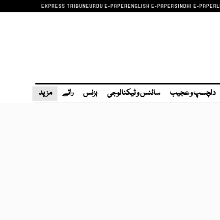
EXPRESS TRIBUNE
URDU E-PAPER
ENGLISH E-PAPER
SINDHI E-PAPER
L
دلچسپ و عجیب
سائنس و ٹیکنالوجی
بزنس
رائے
مزید