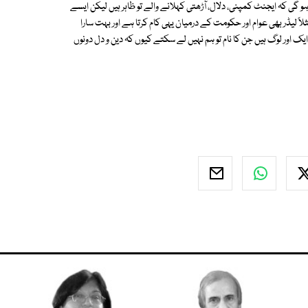
و گی کہ ایجنٹ کمپنی، دلال، آڑھتی کہلانے والے تو ظاہر ہیں لیکن ایسے
ً لیڈر بھی عوام اور حکومت کے درمیان یہی کام کرتا ہے اور بہت سارا
 ایک اور لوگ ہیں جن کا نام تو ہم نہیں لے سکتے کیوں کہ دین و دل دونوں