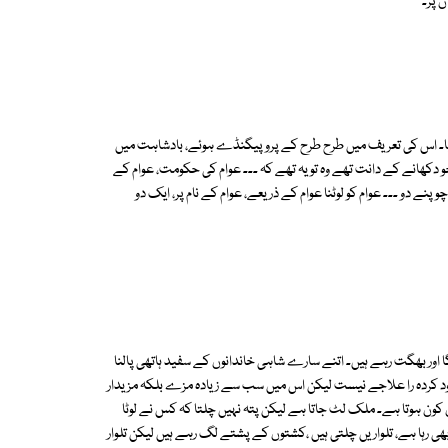
ن پر۔
 گیا۔ اس کی تعریف میں طرح طرح کے پروپیگنڈے ہوئے، بادشاہت میں
و دکھانے کے دانت تھے وہ تو یہ تھے کہ ۔۔۔ عوام کی حکومت، عوام کے
پنے دو ۔۔۔ عوام کو لوٹنا عوام کے ذریعے، عوام کے نام پر، ایک دو
 اور بھگت رہے ہیں۔ اتنے سارے شاہی خاندانوں کے سفید ہاتھی پالنا
 خود کردہ را علاجے نیست لیکن اس میں سب سے زیادہ مزے بلکہ مزیدار
ون ہوتا ہے۔ ملک لٹ جاتا ہے لیکن پتہ نہیں چلتا کہ کس نے لوٹا
بھی رہا ہے، تلواریں چلتی ہیں ،کشتوں کے پشتے لگ رہے ہیں لیکن تلوار