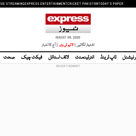
IVE STREAMING
EXPRESS ENTERTAINMENT
CRICKET PAKISTAN
TODAY'S PAPER
AUGUST 09, 2026
اشتہار لگائیں |
لائیو ٹی وی
| آج کا اخبار
ر نیشنل
ٹاپ ٹرینڈ
انٹرٹینمنٹ
لائف اسٹائل
فیکٹ چیک
صحت