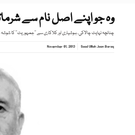
وہ جو اپنے اصل نام سے شرمات
چنانچہ نہایت چالاکی، ہوشیاری اور کلاکاری سے ’’جمہوریت‘‘ کا شوشہ چ
November 01, 2013
Saad Ulllah Jaan Baraq