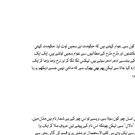
 والا کون ہے، عوام کہتے ہیں کہ حکومت نے ہمیں لوٹ لیا، حکومت کہتی
شنوں اور طرح طرح کے مطالبوں سے عوام ہمیں لوٹتے ہیں، ایک ایک
ہندسے ادھر ادھر ہوتے ہیں، ٹیکس لگا لگا کر اور نرخ بڑھا بڑھا کر ایک
ہ کیا جاتا ہے لیکن پھر بھی بھوک ہے کہ مانتی نہیں جسے دیکھو رو رہا
۔
 اصل چور کون ہوتا ہے، ویسے تو اس چور کے بے شمار نام ہیں مڈل مین،
 ''دلال'' ہے، لیکن چونکہ اس نام کے پہلے تین حروف ملا کر ایک بڑا
سے ایک بڑی ہی کثیرالاستعمال اور ملٹی پرپز قسم کی گالی بنتی ہے