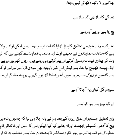
چلانے والا ہاتھ دکھائی نہیں دیتا،
زندگی کا ساز بھی کیا ساز ہے
بج رہا ہے اور بے آواز ہے
آخر کار ہم نے خود ہی تحقیق کا بِیڑا اٹھایا کہ لٹ تو سب رہے ہیں لیکن لوٹنے
ہے کہ منتخب نمایندوں نے مجھے لوٹ لیا، منتخب نمایندے کہتے ہیں کہ الیک
وٹ کی بھاری قیمت وصول کرتے اور پھر کرتے ہی رہتے ہیں، اربوں کھربوں روپے کے 
ایک پیسہ کھینچ لیا جاتا ہے لیکن اس کے باوجود بھی سودی قرضے لے لے کر گزار
ہے کہ میں تو بھوک سے مر رہا ہوں، آخر یہ اتنا کھربوں کھرب روپیہ جاتا کہاں ہے
سبزہ و گل کہاں پہ ''جاتا'' ہے
ابر کیا چیز ہے ہوا کیا ہے
بڑی تحقیق جستجو اور عرق ریزی کے بعد ہم نے پتہ چلا ہی لیا کہ جمہوریت میں
بیچ کا آدمی، کمیشن ایجنٹ اور نہ جانے کیا کیا، لیکن اس کا اصل اور خاندانی نام
خطرناک مرکب بناتے ہیں جو اکثر دھماکے کا باعث بن جاتا ہے، مطلب یہ کہ ان 