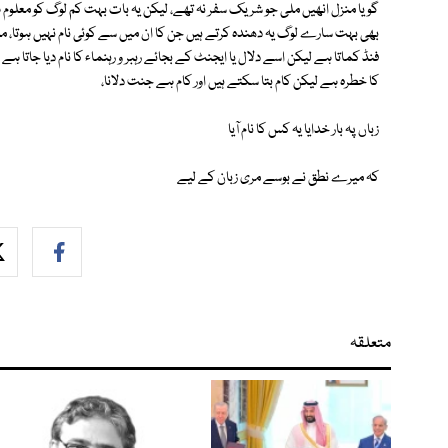
گویا منزل انھیں ملی جو شریک سفر نہ تھے، لیکن یہ بات بہت کم لوگ کو معلوم ہ
بھی بہت سارے لوگ یہ دھندہ کرتے ہیں جن کا ان میں سے کوئی نام نہیں ہوتا، مثلا
فنڈ کماتا ہے لیکن اسے دلال یا ایجنٹ کے بجائے رہبر و رہنماء کا نام دیا جاتا ہے
کا خطرہ ہے لیکن کام بتا سکتے ہیں اور کام ہے جنت دلانا،
زباں پہ بار خدایا یہ کس کا نام آیا
کہ میرے نطق نے بوسے مری زبان کے لیے
متعلقہ