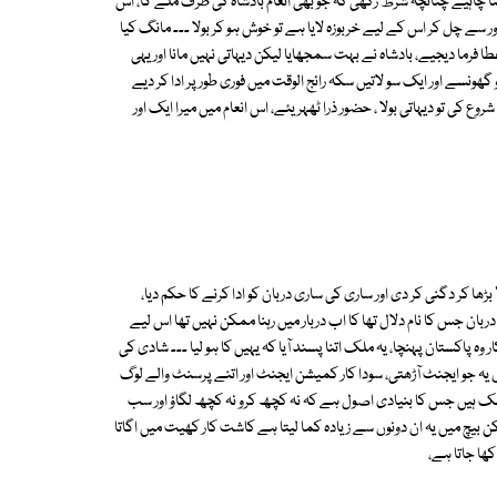
لوٹنا چاہیے چنانچہ شرط رکھی کہ جو بھی انعام بادشاہ کی طرف ملے گا، اس
 دور سے چل کر اس کے لیے خربوزہ لایا ہے تو خوش ہو کر بولا ۔۔۔ مانگ کیا
 فرما دیجیے، بادشاہ نے بہت سمجھایا لیکن دیہاتی نہیں مانا اور یہی
 گھونسے اور ایک سو لاتیں سکہ رائج الوقت میں فوری طور پر ادا کر دیے
کی تو دیہاتی بولا ، حضور ذرا ٹھہریئے، اس انعام میں میرا ایک اور
' بڑھا کر دگنی کر دی اور ساری کی ساری دربان کو ادا کرنے کا حکم دیا،
ن جس کا نام دلال تھا کا اب دربار میں رہنا ممکن نہیں تھا اس لیے
 وہ پاکستان پہنچا، یہ ملک اتنا پسند آیا کہ یہیں کا ہو لیا ۔۔۔ شادی کی
ں یہ جو ایجنٹ آڑھتی، سودا کار کمیشن ایجنٹ اور اتنے پرسنٹ والے لوگ
منسلک ہیں جس کا بنیادی اصول ہے کہ نہ کچھ کرو نہ کچھ لگاؤ اور سب
لیکن بیچ میں یہ ان دونوں سے زیادہ کما لیتا ہے کاشت کار کھیت میں اگاتا
ھا جاتا ہے،