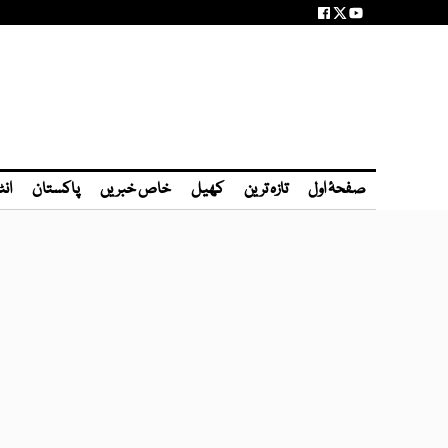
صفحۂ اول
تازہ ترین
کھیل
خاص خبریں
پاکستان
انٹ