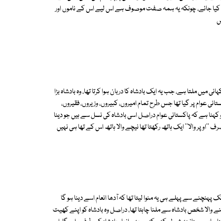
 کیا جائے، چونکہ یہ ہمہ صفت موصوف ہے اس لیے اس کے ناموں اور
ں
ی میں ملتا ہے، جب یہ ایک بادشاہ کا دربان ہوا کرتا تھا، وہ بادشاہ بڑا
تانی عوام پر گیا تھا جس طرح تمام امیروں، کبیروں، وزیروں، فقیروں،
و کہنا ہے کہ پاکستانی عوام دراصل اسی بادشاہ کی نسل سے ہیں جو دینا
صرف ''اوپر والا'' ایک ہاتھ رکھتا تھا نیچے والا ہاتھ اس کے تھا ہی نہیں
پہنچنے سے پہلے ہی یہ منوا لیتا تھا کہ آدھا انعام اسے دینا ہو گا
ے والا شخص بادشاہ سے ملنا چاہتا تھا، دراصل وہ بادشاہ کو اپنے کھیت