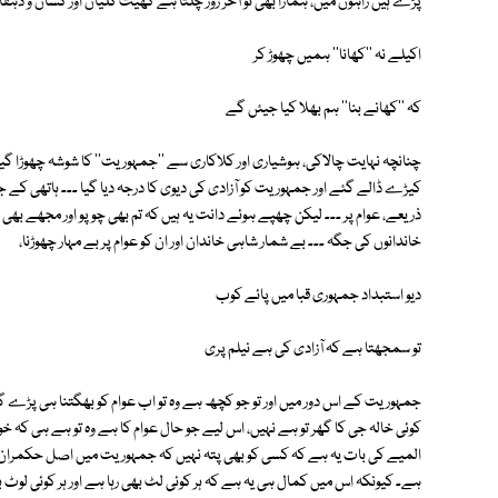
پڑے ہیں راہوں میں، ہمارا بھی تو آخر زور چلتا ہے کھیت کلیان اور کسان و دہقا
اکیلے نہ ''کھانا'' ہمیں چھوڑ کر
کہ ''کھانے بنا'' ہم بھلا کیا جیئں گے
چنانچہ نہایت چالاکی، ہوشیاری اور کلاکاری سے ''جمہوریت'' کا شوشہ چھوڑا
کیڑے ڈالے گئے اور جمہوریت کو آزادی کی دیوی کا درجہ دیا گیا ۔۔۔ ہاتھی کے ج
ذریعے، عوام پر ۔۔۔ لیکن چھپے ہوئے دانت یہ ہیں کہ تم بھی چوپو اور مجھے بھی چو
خاندانوں کی جگہ ۔۔۔ بے شمار شاہی خاندان اور ان کو عوام پر بے مہار چھوڑنا،
دیو استبداد جمہوری قبا میں پائے کوب
تو سمجھتا ہے کہ آزادی کی ہے نیلم پری
جمہوریت کے اس دور میں اور تو جو کچھ ہے وہ تو اب عوام کو بھگتنا ہی پڑے گا
کوئی خالہ جی کا گھر تو ہے نہیں، اس لیے جو حال عوام کا ہے وہ تو ہے ہی کہ
المیے کی بات یہ ہے کہ کسی کو بھی پتہ نہیں کہ جمہوریت میں اصل حکمران ک
ہے۔ کیونکہ اس میں کمال ہی یہ ہے کہ ہر کوئی لٹ بھی رہا ہے اور ہر کوئی لوٹ 