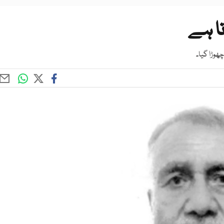
ا ہے
ھوڑا گیا۔